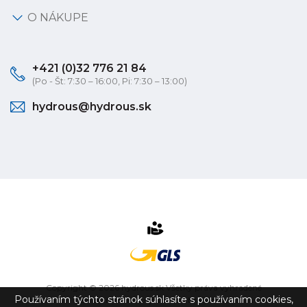
O NÁKUPE
+421 (0)32 776 21 84
(Po - Št: 7:30 – 16:00, Pi: 7:30 – 13:00)
hydrous@hydrous.sk
Copyright © 2026 hydrous.sk Všetky práva vyhradené
Používaním týchto stránok súhlasíte s používaním cookies,
eshop na mieru
vytvorilo
vibration.sk