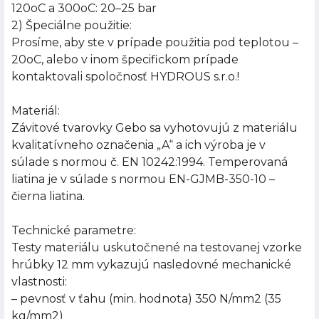
120oC a 300oC: 20–25 bar
2) Špeciálne použitie:
Prosíme, aby ste v prípade použitia pod teplotou –
20oC, alebo v inom špecifickom prípade
kontaktovali spoločnosť HYDROUS s.r.o.!
Materiál:
Závitové tvarovky Gebo sa vyhotovujú z materiálu
kvalitatívneho označenia „A“ a ich výroba je v
súlade s normou č. EN 10242:1994. Temperovaná
liatina je v súlade s normou EN-GJMB-350-10 –
čierna liatina.
Technické parametre:
Testy materiálu uskutočnené na testovanej vzorke
hrúbky 12 mm vykazujú nasledovné mechanické
vlastnosti:
– pevnosť v ťahu (min. hodnota) 350 N/mm2 (35
kg/mm2)