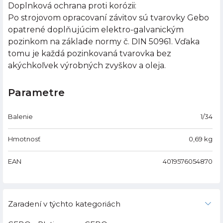
Doplnková ochrana proti korózii:
Po strojovom opracovaní závitov sú tvarovky Gebo
opatrené doplňujúcim elektro-galvanickým
pozinkom na základe normy č. DIN 50961. Vďaka
tomu je každá pozinkovaná tvarovka bez
akýchkoľvek výrobných zvyškov a oleja.
Parametre
Balenie
1/34
Hmotnosť
0,69
kg
EAN
4019576054870
Zaradení v týchto kategoriách