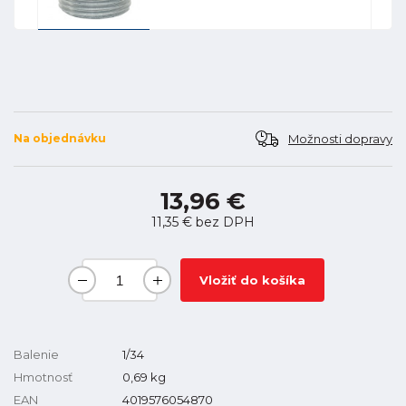
Možnosti dopravy
Na objednávku
13,96 €
11,35 €
bez DPH
Vložiť do košíka
Balenie
1/34
Hmotnosť
0,69
kg
EAN
4019576054870