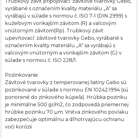
Trubkový závit pripojovací: závitové tvarovky Gebo,
vyrábané s označením kvality materiálu „A“ sa
vyrábajú v súlade s normou č. ISO 7-1 (DIN 2999) s
kužeľovým vonkajším závitom (R) a valcovým
vnútorným závitom(Rp). Trubkový závit
upevňovací: závitové tvarovky Gebo, vyrábané s
označením kvality materiálu „A“ sa vyrábajú s
valcovým vnútorným a vonkajším závitom (G) v
súlade s normou č. ISO 228/1.
Pozinkovanie:
Závitové tvarovky z temperovanej liatiny Gebo sú
pozinkované v súlade s normou EN 10242:1994 (sú
ponorené do zinkového kúpeľa). Hrúbka pozinku
je minimálne 500 gr/m2, čo zodpovedá priemernej
hrúbke pozinku 70 µm. Vrstva zinkového povlaku
zabezpečuje optimálnu a dlhotrvajúcu ochranu
voči korózii.