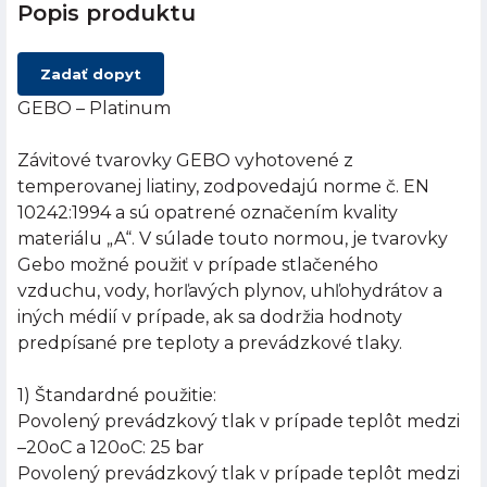
Popis produktu
Zadať dopyt
GEBO – Platinum
Závitové tvarovky GEBO vyhotovené z
temperovanej liatiny, zodpovedajú norme č. EN
10242:1994 a sú opatrené označením kvality
materiálu „A“. V súlade touto normou, je tvarovky
Gebo možné použiť v prípade stlačeného
vzduchu, vody, horľavých plynov, uhľohydrátov a
iných médií v prípade, ak sa dodržia hodnoty
predpísané pre teploty a prevádzkové tlaky.
1) Štandardné použitie:
Povolený prevádzkový tlak v prípade teplôt medzi
–20oC a 120oC: 25 bar
Povolený prevádzkový tlak v prípade teplôt medzi