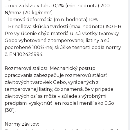
– medza klzu v ťahu 0,2% (min. hodnota) 200
N/mm2 (20 kg/mm2)
– lomová deformácia (min. hodnota) 10%
– Brinellova skúška tvrdosti (max. hodnota) 150 HB
Pre vylúčenie chýb materiálu, sú všetky tvarovky
Gebo vyhotovené z temperovanej liatiny a sú
podrobené 100%-nej skúške tesnosti podľa normy
č. EN 10242:1994.
Rozmerová stálosť: Mechanický postup
opracovania zabezpečuje rozmerovú stálosť
závitových tvaroviek Gebo, vyrábaných z
temperovanej liatiny, čo znamená, že v prípade
závitových osí sa môže v súlade s výrobnými
predpismi vyskytnúť len rozdiel menší ako 0,5o
(30’).
Normy závitov: