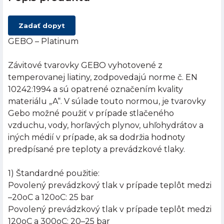
Zadať dopyt
GEBO – Platinum
Závitové tvarovky GEBO vyhotovené z
temperovanej liatiny, zodpovedajú norme č. EN
10242:1994 a sú opatrené označením kvality
materiálu „A“. V súlade touto normou, je tvarovky
Gebo možné použiť v prípade stlačeného
vzduchu, vody, horľavých plynov, uhľohydrátov a
iných médií v prípade, ak sa dodržia hodnoty
predpísané pre teploty a prevádzkové tlaky.
1) Štandardné použitie:
Povolený prevádzkový tlak v prípade teplôt medzi
–20oC a 120oC: 25 bar
Povolený prevádzkový tlak v prípade teplôt medzi
120oC a 300oC: 20–25 bar