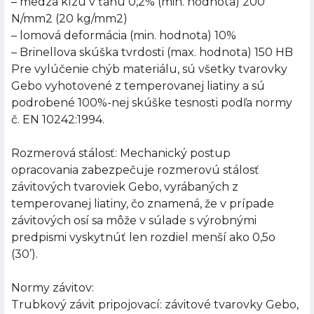
– medza klzu v ťahu 0,2% (min. hodnota) 200
N/mm2 (20 kg/mm2)
– lomová deformácia (min. hodnota) 10%
– Brinellova skúška tvrdosti (max. hodnota) 150 HB
Pre vylúčenie chýb materiálu, sú všetky tvarovky
Gebo vyhotovené z temperovanej liatiny a sú
podrobené 100%-nej skúške tesnosti podľa normy
č. EN 10242:1994.
Rozmerová stálosť: Mechanický postup
opracovania zabezpečuje rozmerovú stálosť
závitových tvaroviek Gebo, vyrábaných z
temperovanej liatiny, čo znamená, že v prípade
závitových osí sa môže v súlade s výrobnými
predpismi vyskytnúť len rozdiel menší ako 0,5o
(30’).
Normy závitov:
Trubkový závit pripojovací: závitové tvarovky Gebo,