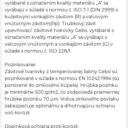
vyrábané s označením kvality materiálu „A“ sa
vyrábajú v súlade s normou č. ISO 7-1 (DIN 2999) s
kužeľovým vonkajším závitom (R) a valcovým
vnútorným závitom(Rp). Trubkový závit
upevňovací: závitové tvarovky Gebo, vyrábané s
označením kvality materiálu „A“ sa vyrábajú s
valcovým vnútorným a vonkajším závitom (G) v
súlade s normou č. ISO 228/1.
Pozinkovanie:
Závitové tvarovky z temperovanej liatiny Gebo sú
pozinkované v súlade s normou EN 10242:1994 (sú
ponorené do zinkového kúpeľa). Hrúbka pozinku
je minimálne 500 gr/m2, čo zodpovedá priemernej
hrúbke pozinku 70 µm. Vrstva zinkového povlaku
zabezpečuje optimálnu a dlhotrvajúcu ochranu
voči korózii.
Doplnková ochrana proti korózii: