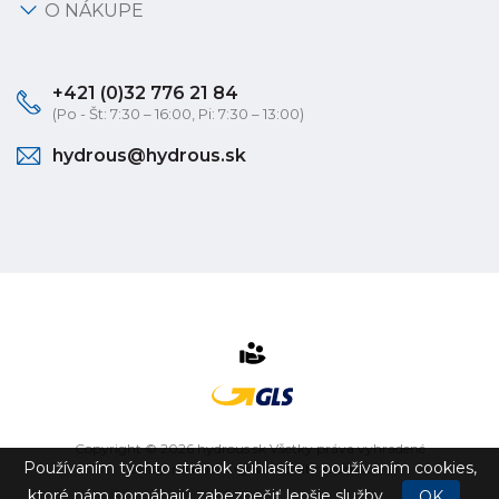
O NÁKUPE
+421 (0)32 776 21 84
(Po - Št: 7:30 – 16:00, Pi: 7:30 – 13:00)
hydrous@hydrous.sk
Copyright © 2026 hydrous.sk Všetky práva vyhradené
Používaním týchto stránok súhlasíte s používaním cookies,
eshop na mieru
vytvorilo
vibration.sk
ktoré nám pomáhajú zabezpečiť lepšie služby.
OK