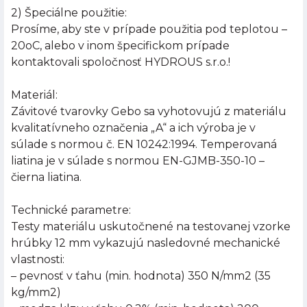
2) Špeciálne použitie:
Prosíme, aby ste v prípade použitia pod teplotou –
20oC, alebo v inom špecifickom prípade
kontaktovali spoločnosť HYDROUS s.r.o.!
Materiál:
Závitové tvarovky Gebo sa vyhotovujú z materiálu
kvalitatívneho označenia „A“ a ich výroba je v
súlade s normou č. EN 10242:1994. Temperovaná
liatina je v súlade s normou EN-GJMB-350-10 –
čierna liatina.
Technické parametre:
Testy materiálu uskutočnené na testovanej vzorke
hrúbky 12 mm vykazujú nasledovné mechanické
vlastnosti:
– pevnosť v ťahu (min. hodnota) 350 N/mm2 (35
kg/mm2)