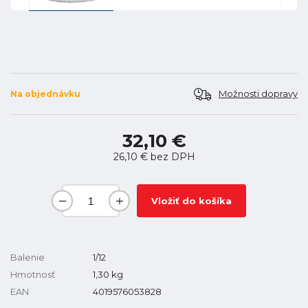
Možnosti dopravy
Na objednávku
32,10 €
26,10 €
bez DPH
Vložiť do košíka
Balenie
1/12
Hmotnosť
1,30
kg
EAN
4019576053828