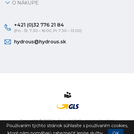
O NÁKUPE
+421 (0)32 776 21 84
(Po - Št: 7:30 – 16:00, Pi: 7:30 – 13:00)
hydrous@hydrous.sk
Copyright © 2026 hydrous.sk Všetky práva vyhradené
Používaním týchto stránok súhlasíte s používaním cookies,
eshop na mieru
vytvorilo
vibration.sk
ktoré nám pomáhajú zabezpečiť lepšie služby.
OK