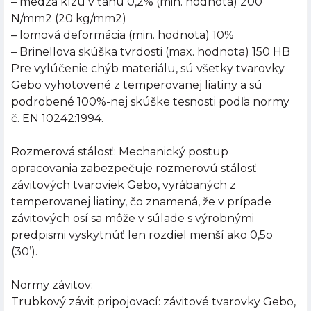
– medza klzu v ťahu 0,2% (min. hodnota) 200
N/mm2 (20 kg/mm2)
– lomová deformácia (min. hodnota) 10%
– Brinellova skúška tvrdosti (max. hodnota) 150 HB
Pre vylúčenie chýb materiálu, sú všetky tvarovky
Gebo vyhotovené z temperovanej liatiny a sú
podrobené 100%-nej skúške tesnosti podľa normy
č. EN 10242:1994.
Rozmerová stálosť: Mechanický postup
opracovania zabezpečuje rozmerovú stálosť
závitových tvaroviek Gebo, vyrábaných z
temperovanej liatiny, čo znamená, že v prípade
závitových osí sa môže v súlade s výrobnými
predpismi vyskytnúť len rozdiel menší ako 0,5o
(30’).
Normy závitov:
Trubkový závit pripojovací: závitové tvarovky Gebo,