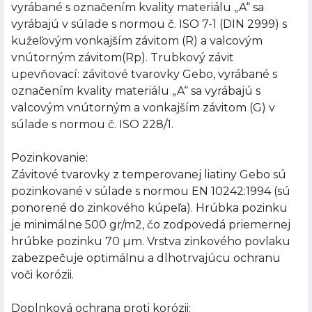
vyrábané s označením kvality materiálu „A“ sa
vyrábajú v súlade s normou č. ISO 7-1 (DIN 2999) s
kužeľovým vonkajším závitom (R) a valcovým
vnútorným závitom(Rp). Trubkový závit
upevňovací: závitové tvarovky Gebo, vyrábané s
označením kvality materiálu „A“ sa vyrábajú s
valcovým vnútorným a vonkajším závitom (G) v
súlade s normou č. ISO 228/1.
Pozinkovanie:
Závitové tvarovky z temperovanej liatiny Gebo sú
pozinkované v súlade s normou EN 10242:1994 (sú
ponorené do zinkového kúpeľa). Hrúbka pozinku
je minimálne 500 gr/m2, čo zodpovedá priemernej
hrúbke pozinku 70 µm. Vrstva zinkového povlaku
zabezpečuje optimálnu a dlhotrvajúcu ochranu
voči korózii.
Doplnková ochrana proti korózii: