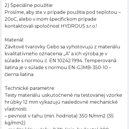
2) Špeciálne použitie:
Prosíme, aby ste v prípade použitia pod teplotou –
20oC, alebo v inom špecifickom prípade
kontaktovali spoločnosť HYDROUS s.r.o.!
Materiál:
Závitové tvarovky Gebo sa vyhotovujú z materiálu
kvalitatívneho označenia „A“ a ich výroba je v
súlade s normou č. EN 10242:1994. Temperovaná
liatina je v súlade s normou EN-GJMB-350-10 –
čierna liatina.
Technické parametre:
Testy materiálu uskutočnené na testovanej vzorke
hrúbky 12 mm vykazujú nasledovné mechanické
vlastnosti:
– pevnosť v ťahu (min. hodnota) 350 N/mm2 (35
kg/mm2)