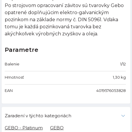
Po strojovom opracovaní závitov sú tvarovky Gebo
opatrené doplňujúcim elektro-galvanickým
pozinkom na základe normy č. DIN 50961. Vďaka
tomu je každá pozinkovaná tvarovka bez
akýchkoľvek výrobných zvyškov a oleja.
Parametre
Balenie
1/12
Hmotnosť
1,30
kg
EAN
4019576053828
Zaradení v týchto kategoriách
GEBO - Platinum
GEBO