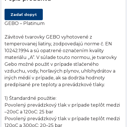
Zadať dopyt
GEBO – Platinum
Závitové tvarovky GEBO vyhotovené z
temperovanej liatiny, zodpovedajú norme č. EN
10242:1994 a sú opatrené označením kvality
materiálu „A“. V súlade touto normou, je tvarovky
Gebo možné použiť v prípade stlačeného
vzduchu, vody, horľavých plynov, uhľohydrátov a
iných médií v prípade, ak sa dodržia hodnoty
predpísané pre teploty a prevádzkové tlaky.
1) Štandardné použitie:
Povolený prevádzkový tlak v prípade teplôt medzi
–20oC a 120oC: 25 bar
Povolený prevádzkový tlak v prípade teplôt medzi
120oC a 300oC: 20–25 bar