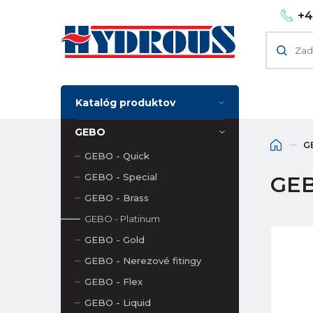
+4
Katalóg produktov
GEBO
G
GEBO - Quick
GEBO - Special
GEB
GEBO - Brass
GEBO - Platinum
GEBO - Gold
GEBO - Nerezové fitingy
GEBO - Flex
GEBO - Liquid