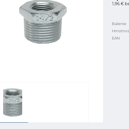
1,96 €
b
Balenie
Hmotnos
EAN