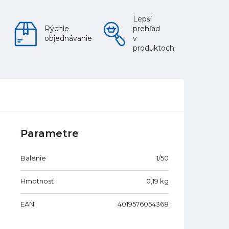
Lepší
Rýchle
prehľad
objednávanie
v
produktoch
Parametre
Balenie
1/50
Hmotnosť
0,19
kg
EAN
4019576054368