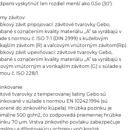
dpismi vyskytnúť len rozdiel menší ako 0,5o (30’).
my závitov:
bkový závit pripojovací: závitové tvarovky Gebo,
ábané s označením kvality materiálu „A“ sa vyrábajú v
ade s normou č. ISO 7-1 (DIN 2999) s kužeľovým
kajším závitom (R) a valcovým vnútorným závitom(Rp).
bkový závit upevňovací: závitové tvarovky Gebo,
ábané s označením kvality materiálu „A“ sa vyrábajú s
covým vnútorným a vonkajším závitom (G) v súlade s
mou č. ISO 228/1.
inkovanie:
itové tvarovky z temperovanej liatiny Gebo sú
inkované v súlade s normou EN 10242:1994 (sú
orené do zinkového kúpeľa). Hrúbka pozinku je
imálne 500 gr/m2, čo zodpovedá priemernej hrúbke
inku 70 µm. Vrstva zinkového povlaku zabezpečuje
imálnu a dlhotrvajúcu ochranu voči korózii.