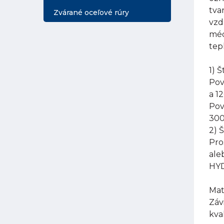
tva
Zvárané oceľové rúry
vzd
méd
tep
1) 
Pov
a 1
Pov
300
2) 
Pro
ale
HYD
Mat
Záv
kva