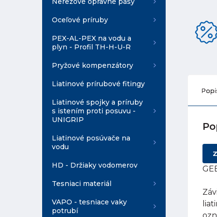
Nerezové opravné pásy
Oceľové príruby
PEX-AL-PEX na vodu a
plyn - Profil TH-H-U-R
Pryžové kompenzátory
Liatinové prírubové fitingy
Popi
Liatinové spojky a príruby
s istením proti posuvu -
UNIGRIP
Po
Liatinové posúvače na
vodu
Z
HD - Držiaky vodomerov
GEB
Tesniaci materiál
Záv
VAPO - tesniace vaky
lia
potrubí
ozn