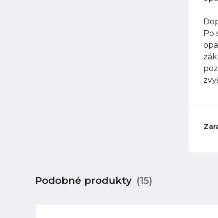
Dop
Po 
opa
zák
poz
zvy
Zar
Podobné produkty
(15)