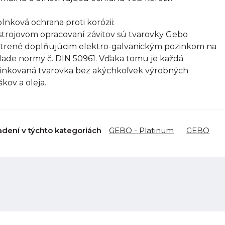
lnková ochrana proti korózii:
strojovom opracovaní závitov sú tvarovky Gebo
trené doplňujúcim elektro-galvanickým pozinkom na
lade normy č. DIN 50961. Vďaka tomu je každá
inkovaná tvarovka bez akýchkoľvek výrobných
škov a oleja.
adení v týchto kategoriách
GEBO - Platinum
GEBO