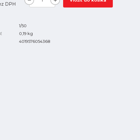
Vložiť do košíka
ez DPH
1/50
ť
0,19
kg
4019576054368