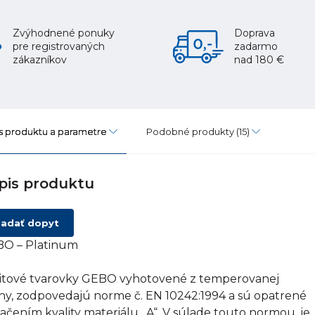
Zvýhodnené ponuky
Doprava
pre registrovaných
zadarmo
zákazníkov
nad 180 €
s produktu a parametre
Podobné produkty
(15)
pis produktu
adať dopyt
O – Platinum
itové tvarovky GEBO vyhotovené z temperovanej
tiny, zodpovedajú norme č. EN 10242:1994 a sú opatrené
ačením kvality materiálu „A“. V súlade touto normou, je