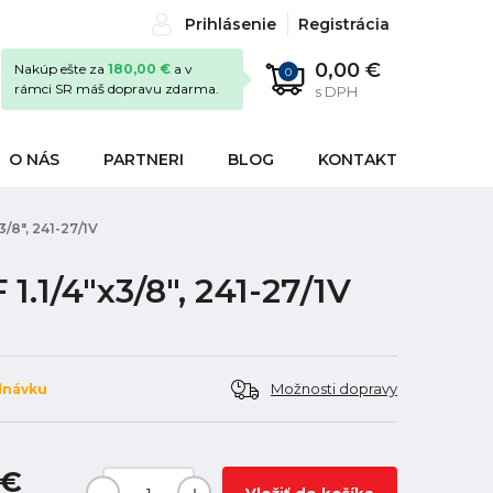
Prihlásenie
Registrácia
0,00 €
Nakúp ešte za
180,00 €
a v
0
rámci SR máš dopravu zdarma.
s DPH
O NÁS
PARTNERI
BLOG
KONTAKT
/8", 241-27/1V
.1/4"x3/8", 241-27/1V
Možnosti dopravy
dnávku
 €