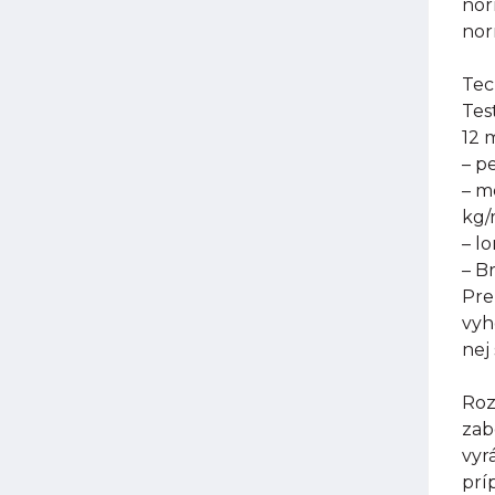
nor
nor
Tec
Tes
12 
– p
– m
kg
– l
– B
Pre
vyh
nej
Roz
zab
vyr
prí