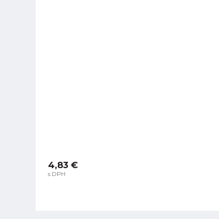
4,83 €
s DPH