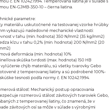
mou č. EN 10242:1994. Temperovaná liatina je v súlade s
mou EN-GJMB-350-10 – čierna liatina.
hnické parametre:
ty materiálu uskutočnené na testovanej vzorke hrúbky
mm vykazujú nasledovné mechanické vlastnosti:
evnosť v ťahu (min. hodnota) 350 N/mm2 (35 kg/mm2)
edza klzu v ťahu 0,2% (min. hodnota) 200 N/mm2 (20
/mm2)
omová deformácia (min. hodnota) 10%
rinellova skúška tvrdosti (max. hodnota) 150 HB
 vylúčenie chýb materiálu, sú všetky tvarovky Gebo
otovené z temperovanej liatiny a sú podrobené 100%-
 skúške tesnosti podľa normy č. EN 10242:1994.
merová stálosť: Mechanický postup opracovania
ezpečuje rozmerovú stálosť závitových tvaroviek Gebo,
ábaných z temperovanej liatiny, čo znamená, že v
pade závitových osí sa môže v súlade s výrobnými