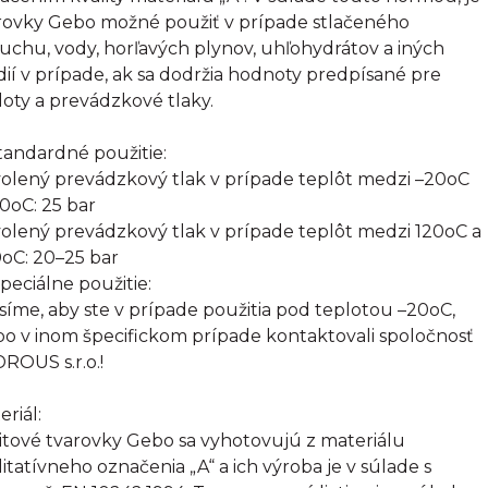
rovky Gebo možné použiť v prípade stlačeného
uchu, vody, horľavých plynov, uhľohydrátov a iných
ií v prípade, ak sa dodržia hodnoty predpísané pre
loty a prevádzkové tlaky.
Štandardné použitie:
olený prevádzkový tlak v prípade teplôt medzi –20oC
20oC: 25 bar
olený prevádzkový tlak v prípade teplôt medzi 120oC a
oC: 20–25 bar
Špeciálne použitie:
síme, aby ste v prípade použitia pod teplotou –20oC,
bo v inom špecifickom prípade kontaktovali spoločnosť
ROUS s.r.o.!
eriál:
itové tvarovky Gebo sa vyhotovujú z materiálu
litatívneho označenia „A“ a ich výroba je v súlade s