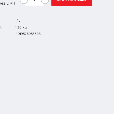
Vložiť do košíka
bez DPH
1/6
ť
1,30
kg
4019576053583