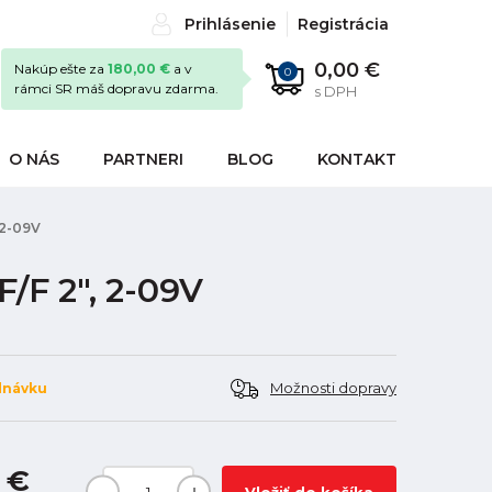
Prihlásenie
Registrácia
0,00 €
Nakúp ešte za
180,00 €
a v
0
rámci SR máš dopravu zdarma.
s DPH
O NÁS
PARTNERI
BLOG
KONTAKT
 2-09V
/F 2", 2-09V
Možnosti dopravy
dnávku
1 €