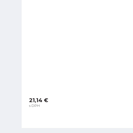
21,14 €
s DPH