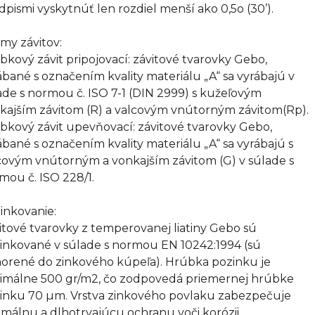
dpismi vyskytnúť len rozdiel menší ako 0,5o (30’).
my závitov:
bkový závit pripojovací: závitové tvarovky Gebo,
ábané s označením kvality materiálu „A“ sa vyrábajú v
ade s normou č. ISO 7-1 (DIN 2999) s kužeľovým
kajším závitom (R) a valcovým vnútorným závitom(Rp).
bkový závit upevňovací: závitové tvarovky Gebo,
ábané s označením kvality materiálu „A“ sa vyrábajú s
covým vnútorným a vonkajším závitom (G) v súlade s
mou č. ISO 228/1.
inkovanie:
itové tvarovky z temperovanej liatiny Gebo sú
inkované v súlade s normou EN 10242:1994 (sú
orené do zinkového kúpeľa). Hrúbka pozinku je
imálne 500 gr/m2, čo zodpovedá priemernej hrúbke
inku 70 µm. Vrstva zinkového povlaku zabezpečuje
imálnu a dlhotrvajúcu ochranu voči korózii.