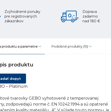
Zvýhodnené ponuky
Doprava
pre registrovaných
zadarmo
zákazníkov
nad 180 €
s produktu a parametre
Podobné produkty
(15)
pis produktu
adať dopyt
O – Platinum
itové tvarovky GEBO vyhotovené z temperovanej
tiny, zodpovedajú norme č. EN 10242:1994 a sú opatrené
ačením kvality materiálu „A“. V súlade touto normou, je