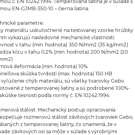
mou č. EN 10242:1994. Temperovaná liatina je v súlade s
mou EN-GJMB-350-10 – čierna liatina.
hnické parametre:
ty materiálu uskutočnené na testovanej vzorke hrúbky
mm vykazujú nasledovné mechanické vlastnosti:
evnosť v ťahu (min. hodnota) 350 N/mm2 (35 kg/mm2)
edza klzu v ťahu 0,2% (min. hodnota) 200 N/mm2 (20
/mm2)
omová deformácia (min. hodnota) 10%
rinellova skúška tvrdosti (max. hodnota) 150 HB
 vylúčenie chýb materiálu, sú všetky tvarovky Gebo
otovené z temperovanej liatiny a sú podrobené 100%-
 skúške tesnosti podľa normy č. EN 10242:1994.
merová stálosť: Mechanický postup opracovania
ezpečuje rozmerovú stálosť závitových tvaroviek Gebo,
ábaných z temperovanej liatiny, čo znamená, že v
pade závitových osí sa môže v súlade s výrobnými