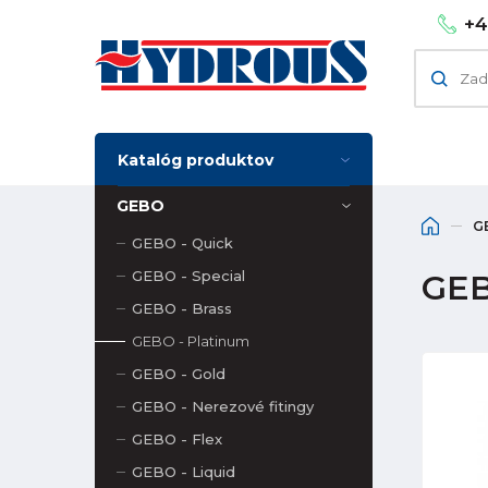
+4
Katalóg produktov
GEBO
G
GEBO - Quick
GEBO - Special
GEB
GEBO - Brass
GEBO - Platinum
GEBO - Gold
GEBO - Nerezové fitingy
GEBO - Flex
GEBO - Liquid