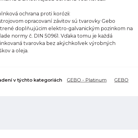
lnková ochrana proti korózii:
strojovom opracovaní závitov sú tvarovky Gebo
trené doplňujúcim elektro-galvanickým pozinkom na
lade normy č. DIN 50961. Vďaka tomu je každá
inkovaná tvarovka bez akýchkoľvek výrobných
škov a oleja.
adení v týchto kategoriách
GEBO - Platinum
GEBO