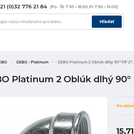
21 (0)32 776 21 84
(Po - Št: 7:30 – 16:00, Pi: 7:30 – 13:00)
Hľadať
EBO
GEBO - Platinum
GEBO Platinum 2 Oblúk dlhý 90° F/F 2",
O Platinum 2 Oblúk dlhý 90° F
Na obje
15,7