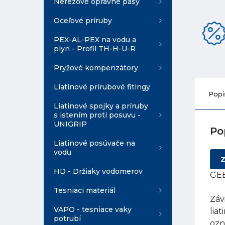
Nerezové opravné pásy
Oceľové príruby
PEX-AL-PEX na vodu a
plyn - Profil TH-H-U-R
Pryžové kompenzátory
Liatinové prírubové fitingy
Popi
Liatinové spojky a príruby
s istením proti posuvu -
UNIGRIP
Po
Liatinové posúvače na
vodu
Z
HD - Držiaky vodomerov
GEB
Tesniaci materiál
Záv
VAPO - tesniace vaky
lia
potrubí
ozn