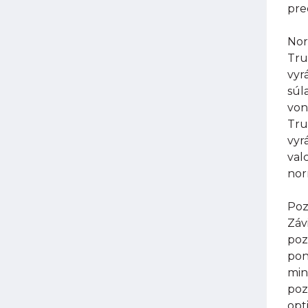
pre
Nor
Tru
vyr
súl
von
Tru
vyr
val
nor
Poz
Záv
poz
pon
min
poz
opt