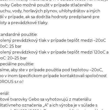
rovky Gebo možné použiť v prípade stlačeného
uchu, vody, horľavých plynov, uhľohydrátov a iných
ií v prípade, ak sa dodržia hodnoty predpísané pre
loty a prevádzkové tlaky.
Štandardné použitie:
olený prevádzkový tlak v prípade teplôt medzi –20oC
20oC: 25 bar
olený prevádzkový tlak v prípade teplôt medzi 120oC a
oC: 20–25 bar
Špeciálne použitie:
síme, aby ste v prípade použitia pod teplotou –20oC,
bo v inom špecifickom prípade kontaktovali spoločnosť
ROUS s.r.o.!
eriál:
itové tvarovky Gebo sa vyhotovujú z materiálu
litatívneho označenia „A“ a ich výroba je v súlade s