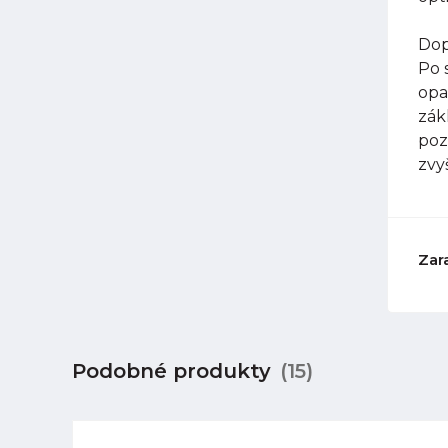
Dop
Po 
opa
zák
poz
zvy
Zar
Podobné produkty
(15)