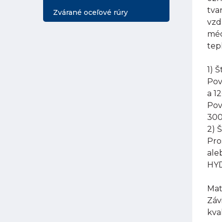
tva
Zvárané oceľové rúry
vzd
méd
tep
1) 
Pov
a 1
Pov
300
2) 
Pro
ale
HYD
Mat
Záv
kva