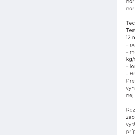
nor
nor
Tec
Tes
12 
– p
– m
kg
– l
– B
Pre
vyh
nej
Roz
zab
vyr
prí