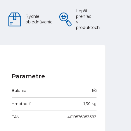
Lepší
Rýchle
prehľad
objednávanie
v
produktoch
Parametre
Balenie
1/6
Hmotnosť
1,30
kg
EAN
4019576053583