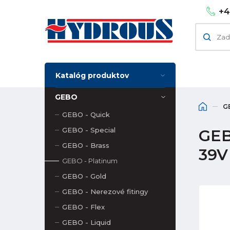
+4
Katalóg produktov
GEBO
G
GEBO - Quick
GEBO - Special
GEBO
GEBO - Brass
39V
GEBO - Platinum
GEBO - Gold
GEBO - Nerezové fitingy
GEBO - Flex
GEBO - Liquid