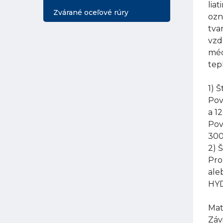
lia
Zvárané oceľové rúry
ozn
tva
vzd
méd
tep
1) 
Pov
a 1
Pov
300
2) 
Pro
ale
HYD
Mat
Záv