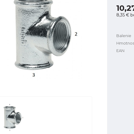
10,2
8,35 €
b
Balenie
Hmotnos
EAN