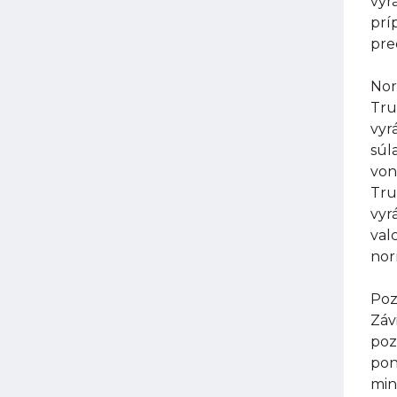
vyr
prí
pre
Nor
Tru
vyr
súl
von
Tru
vyr
val
nor
Poz
Záv
poz
pon
min