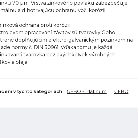
inku 70 µm. Vrstva zinkového povlaku zabezpečuje
imálnu a dlhotrvajúcu ochranu voči korózii.
lnková ochrana proti korózii:
strojovom opracovaní závitov sú tvarovky Gebo
trené doplňujúcim elektro-galvanickým pozinkom na
lade normy č. DIN 50961. Vďaka tomu je každá
inkovaná tvarovka bez akýchkoľvek výrobných
škov a oleja.
adení v týchto kategoriách
GEBO - Platinum
GEBO