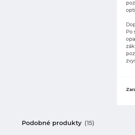
poz
opt
Dop
Po 
opa
zák
poz
zvy
Zar
Podobné produkty
(15)