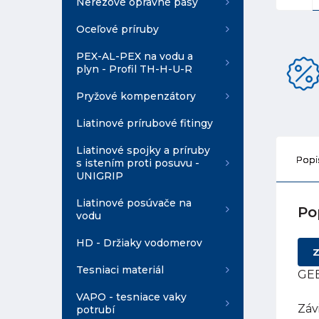
Nerezové opravné pásy
Oceľové príruby
PEX-AL-PEX na vodu a
plyn - Profil TH-H-U-R
Pryžové kompenzátory
Liatinové prírubové fitingy
Liatinové spojky a príruby
Popi
s istením proti posuvu -
UNIGRIP
Liatinové posúvače na
Po
vodu
HD - Držiaky vodomerov
Z
Tesniaci materiál
GEB
VAPO - tesniace vaky
Záv
potrubí