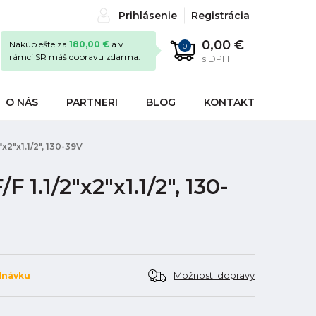
Prihlásenie
Registrácia
0,00 €
Nakúp ešte za
180,00 €
a v
0
rámci SR máš dopravu zdarma.
s DPH
O NÁS
PARTNERI
BLOG
KONTAKT
x2"x1.1/2", 130-39V
 1.1/2"x2"x1.1/2", 130-
Možnosti dopravy
dnávku