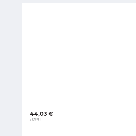
44,03 €
s DPH