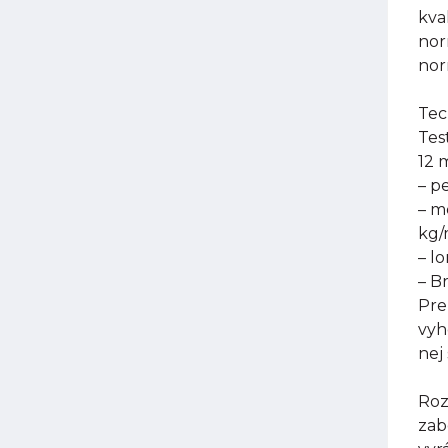
kva
nor
nor
Tec
Tes
12 
– p
– m
kg
– l
– B
Pre
vyh
nej
Roz
zab