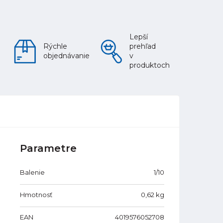
Lepší
Rýchle
prehľad
objednávanie
v
produktoch
Parametre
Balenie
1/10
Hmotnosť
0,62
kg
EAN
4019576052708