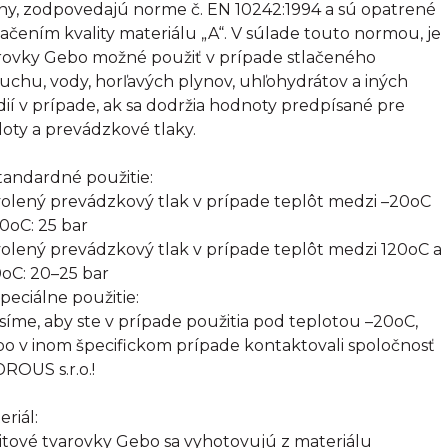
tiny, zodpovedajú norme č. EN 10242:1994 a sú opatrené
ačením kvality materiálu „A“. V súlade touto normou, je
rovky Gebo možné použiť v prípade stlačeného
uchu, vody, horľavých plynov, uhľohydrátov a iných
ií v prípade, ak sa dodržia hodnoty predpísané pre
loty a prevádzkové tlaky.
Štandardné použitie:
olený prevádzkový tlak v prípade teplôt medzi –20oC
20oC: 25 bar
olený prevádzkový tlak v prípade teplôt medzi 120oC a
oC: 20–25 bar
Špeciálne použitie:
síme, aby ste v prípade použitia pod teplotou –20oC,
bo v inom špecifickom prípade kontaktovali spoločnosť
ROUS s.r.o.!
eriál:
itové tvarovky Gebo sa vyhotovujú z materiálu