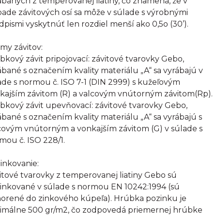
ábaných z temperovanej liatiny, čo znamená, že v
pade závitových osí sa môže v súlade s výrobnými
dpismi vyskytnúť len rozdiel menší ako 0,5o (30’).
my závitov:
bkový závit pripojovací: závitové tvarovky Gebo,
ábané s označením kvality materiálu „A“ sa vyrábajú v
ade s normou č. ISO 7-1 (DIN 2999) s kužeľovým
kajším závitom (R) a valcovým vnútorným závitom(Rp).
bkový závit upevňovací: závitové tvarovky Gebo,
ábané s označením kvality materiálu „A“ sa vyrábajú s
covým vnútorným a vonkajším závitom (G) v súlade s
mou č. ISO 228/1.
inkovanie:
itové tvarovky z temperovanej liatiny Gebo sú
inkované v súlade s normou EN 10242:1994 (sú
orené do zinkového kúpeľa). Hrúbka pozinku je
imálne 500 gr/m2, čo zodpovedá priemernej hrúbke