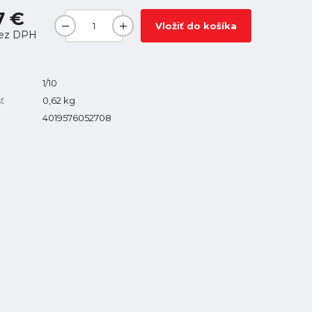
7 €
Vložiť do košíka
ez DPH
1/10
ť
0,62
kg
4019576052708