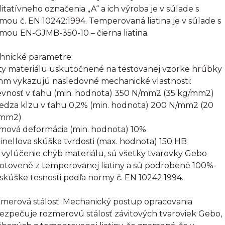
litatívneho označenia „A“ a ich výroba je v súlade s
mou č. EN 10242:1994. Temperovaná liatina je v súlade s
mou EN-GJMB-350-10 – čierna liatina.
hnické parametre:
ty materiálu uskutočnené na testovanej vzorke hrúbky
mm vykazujú nasledovné mechanické vlastnosti:
evnosť v ťahu (min. hodnota) 350 N/mm2 (35 kg/mm2)
edza klzu v ťahu 0,2% (min. hodnota) 200 N/mm2 (20
/mm2)
omová deformácia (min. hodnota) 10%
rinellova skúška tvrdosti (max. hodnota) 150 HB
 vylúčenie chýb materiálu, sú všetky tvarovky Gebo
otovené z temperovanej liatiny a sú podrobené 100%-
 skúške tesnosti podľa normy č. EN 10242:1994.
merová stálosť: Mechanický postup opracovania
ezpečuje rozmerovú stálosť závitových tvaroviek Gebo,