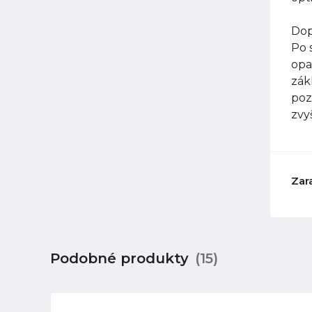
Dop
Po 
opa
zák
poz
zvy
Zar
Podobné produkty
(15)