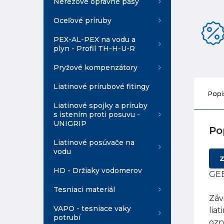
Nerezové opravné pásy
Oceľové príruby
PEX-AL-PEX na vodu a
plyn - Profil TH-H-U-R
Pryžové kompenzátory
Liatinové prírubové fitingy
Popi
Liatinové spojky a príruby
s istením proti posuvu -
UNIGRIP
Po
Liatinové posúvače na
vodu
Z
HD - Držiaky vodomerov
GEB
Tesniaci materiál
Záv
VAPO - tesniace vaky
lia
potrubí
ozn