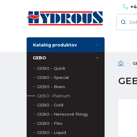
+4
Katalóg produktov
GEBO
G
GEBO - Quick
GEBO - Special
GEB
GEBO - Brass
GEBO - Platinum
GEBO - Gold
GEBO - Nerezové fitingy
GEBO - Flex
GEBO - Liquid