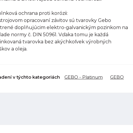
lnková ochrana proti korózii:
strojovom opracovaní závitov sú tvarovky Gebo
trené doplňujúcim elektro-galvanickým pozinkom na
lade normy č. DIN 50961. Vďaka tomu je každá
inkovaná tvarovka bez akýchkoľvek výrobných
škov a oleja.
adení v týchto kategoriách
GEBO - Platinum
GEBO