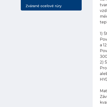
tva
Zvárané oceľové rúry
vzd
méd
tep
1) 
Pov
a 1
Pov
300
2) 
Pro
ale
HYD
Mat
Záv
kva