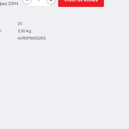
Vložiť do košíka
bez DPH
1/3
ť
3,50
kg
4019576053293