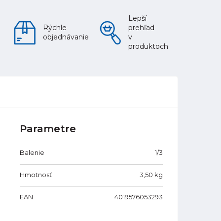
Lepší
Rýchle
prehľad
objednávanie
v
produktoch
Parametre
Balenie
1/3
Hmotnosť
3,50
kg
EAN
4019576053293