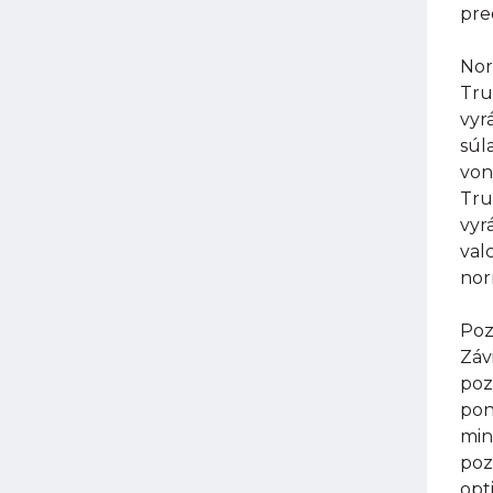
pre
Nor
Tru
vyr
súl
von
Tru
vyr
val
nor
Poz
Záv
poz
pon
min
poz
opt