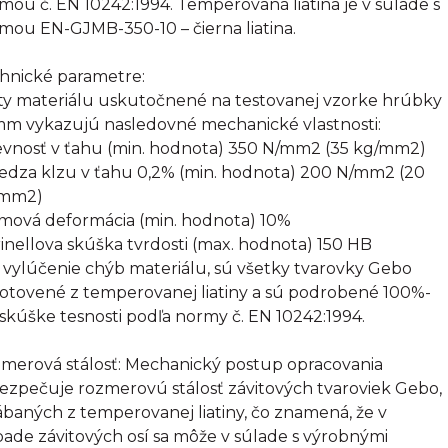
mou č. EN 10242:1994. Temperovaná liatina je v súlade s
mou EN-GJMB-350-10 – čierna liatina.
hnické parametre:
ty materiálu uskutočnené na testovanej vzorke hrúbky
mm vykazujú nasledovné mechanické vlastnosti:
evnosť v ťahu (min. hodnota) 350 N/mm2 (35 kg/mm2)
edza klzu v ťahu 0,2% (min. hodnota) 200 N/mm2 (20
/mm2)
omová deformácia (min. hodnota) 10%
rinellova skúška tvrdosti (max. hodnota) 150 HB
 vylúčenie chýb materiálu, sú všetky tvarovky Gebo
otovené z temperovanej liatiny a sú podrobené 100%-
 skúške tesnosti podľa normy č. EN 10242:1994.
merová stálosť: Mechanický postup opracovania
ezpečuje rozmerovú stálosť závitových tvaroviek Gebo,
ábaných z temperovanej liatiny, čo znamená, že v
pade závitových osí sa môže v súlade s výrobnými