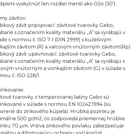
dpismi vyskytnúť len rozdiel menší ako 0,5o (30’).
my závitov:
bkový závit pripojovací: závitové tvarovky Gebo,
ábané s označením kvality materiálu „A“ sa vyrábajú v
ade s normou č. ISO 7-1 (DIN 2999) s kužeľovým
kajším závitom (R) a valcovým vnútorným závitom(Rp).
bkový závit upevňovací: závitové tvarovky Gebo,
ábané s označením kvality materiálu „A“ sa vyrábajú s
covým vnútorným a vonkajším závitom (G) v súlade s
mou č. ISO 228/1.
inkovanie:
itové tvarovky z temperovanej liatiny Gebo sú
inkované v súlade s normou EN 10242:1994 (sú
orené do zinkového kúpeľa). Hrúbka pozinku je
imálne 500 gr/m2, čo zodpovedá priemernej hrúbke
inku 70 µm. Vrstva zinkového povlaku zabezpečuje
imálnu a dlhotrvajúcu ochranu voči korózii.