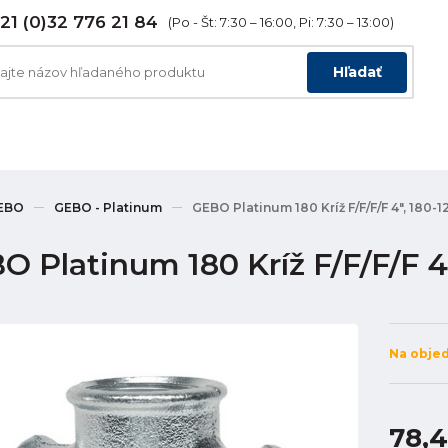
21 (0)32 776 21 84
(Po - Št: 7:30 – 16:00, Pi: 7:30 – 13:00)
Hľadať
EBO
GEBO - Platinum
GEBO Platinum 180 Kríž F/F/F/F 4", 180-1
O Platinum 180 Kríž F/F/F/F 4"
Na obje
78,4