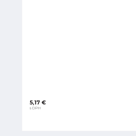
5,17 €
s DPH