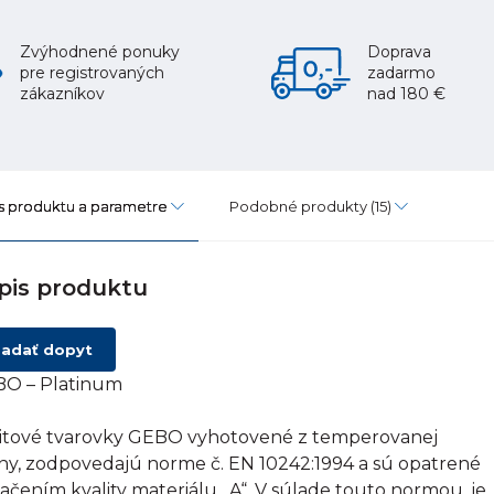
Zvýhodnené ponuky
Doprava
pre registrovaných
zadarmo
zákazníkov
nad 180 €
s produktu a parametre
Podobné produkty
(15)
pis produktu
adať dopyt
O – Platinum
itové tvarovky GEBO vyhotovené z temperovanej
tiny, zodpovedajú norme č. EN 10242:1994 a sú opatrené
ačením kvality materiálu „A“. V súlade touto normou, je