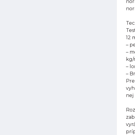
nor
nor
Tec
Tes
12 
– p
– m
kg
– l
– B
Pre
vyh
nej
Roz
zab
vyr
prí