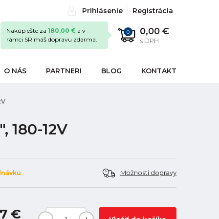
Prihlásenie
Registrácia
0,00 €
Nakúp ešte za
180,00 €
a v
0
rámci SR máš dopravu zdarma.
s DPH
O NÁS
PARTNERI
BLOG
KONTAKT
2V
, 180-12V
Možnosti dopravy
dnávku
7 €