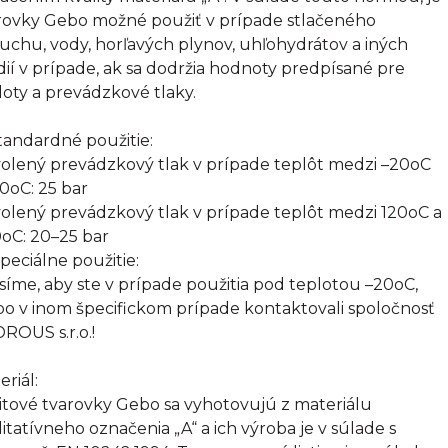
rovky Gebo možné použiť v prípade stlačeného
uchu, vody, horľavých plynov, uhľohydrátov a iných
ií v prípade, ak sa dodržia hodnoty predpísané pre
loty a prevádzkové tlaky.
Štandardné použitie:
olený prevádzkový tlak v prípade teplôt medzi –20oC
20oC: 25 bar
olený prevádzkový tlak v prípade teplôt medzi 120oC a
oC: 20–25 bar
Špeciálne použitie:
síme, aby ste v prípade použitia pod teplotou –20oC,
bo v inom špecifickom prípade kontaktovali spoločnosť
ROUS s.r.o.!
eriál:
itové tvarovky Gebo sa vyhotovujú z materiálu
litatívneho označenia „A“ a ich výroba je v súlade s