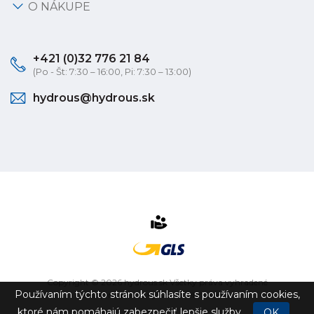
O NÁKUPE
+421 (0)32 776 21 84
(Po - Št: 7:30 – 16:00, Pi: 7:30 – 13:00)
hydrous@hydrous.sk
Copyright © 2026 hydrous.sk Všetky práva vyhradené
Používaním týchto stránok súhlasíte s používaním cookies,
eshop na mieru
vytvorilo
vibration.sk
ktoré nám pomáhajú zabezpečiť lepšie služby.
OK