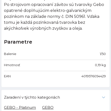
Po strojovom opracovaní závitov sú tvarovky Gebo
opatrené doplňujúcim elektro-galvanickým
pozinkom na základe normy č. DIN 50961. Vďaka
tomu je každá pozinkovaná tvarovka bez
akýchkoľvek výrobných zvyškov a oleja.
Parametre
Balenie
1/50
Hmotnosť
0,19
kg
EAN
4019576054429
Zaradení v týchto kategoriách
GEBO - Platinum
GEBO