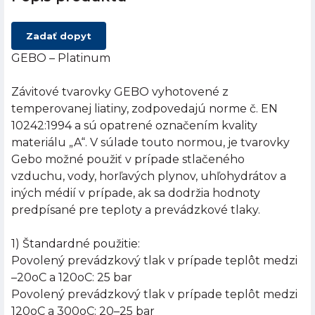
Zadať dopyt
GEBO – Platinum
Závitové tvarovky GEBO vyhotovené z
temperovanej liatiny, zodpovedajú norme č. EN
10242:1994 a sú opatrené označením kvality
materiálu „A“. V súlade touto normou, je tvarovky
Gebo možné použiť v prípade stlačeného
vzduchu, vody, horľavých plynov, uhľohydrátov a
iných médií v prípade, ak sa dodržia hodnoty
predpísané pre teploty a prevádzkové tlaky.
1) Štandardné použitie:
Povolený prevádzkový tlak v prípade teplôt medzi
–20oC a 120oC: 25 bar
Povolený prevádzkový tlak v prípade teplôt medzi
120oC a 300oC: 20–25 bar