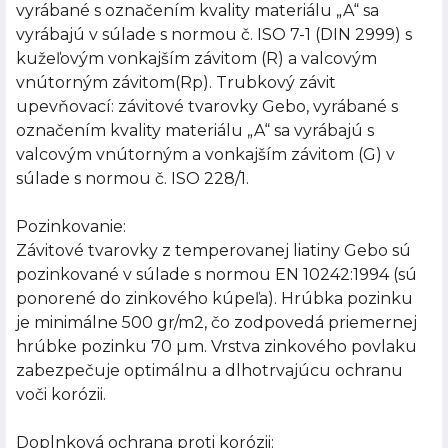
vyrábané s označením kvality materiálu „A“ sa
vyrábajú v súlade s normou č. ISO 7-1 (DIN 2999) s
kužeľovým vonkajším závitom (R) a valcovým
vnútorným závitom(Rp). Trubkový závit
upevňovací: závitové tvarovky Gebo, vyrábané s
označením kvality materiálu „A“ sa vyrábajú s
valcovým vnútorným a vonkajším závitom (G) v
súlade s normou č. ISO 228/1.
Pozinkovanie:
Závitové tvarovky z temperovanej liatiny Gebo sú
pozinkované v súlade s normou EN 10242:1994 (sú
ponorené do zinkového kúpeľa). Hrúbka pozinku
je minimálne 500 gr/m2, čo zodpovedá priemernej
hrúbke pozinku 70 µm. Vrstva zinkového povlaku
zabezpečuje optimálnu a dlhotrvajúcu ochranu
voči korózii.
Doplnková ochrana proti korózii: