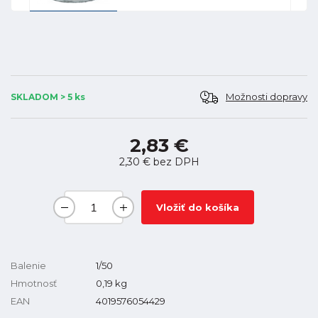
Možnosti dopravy
SKLADOM > 5 ks
2,83 €
2,30 €
bez DPH
Vložiť do košíka
Balenie
1/50
Hmotnosť
0,19
kg
EAN
4019576054429