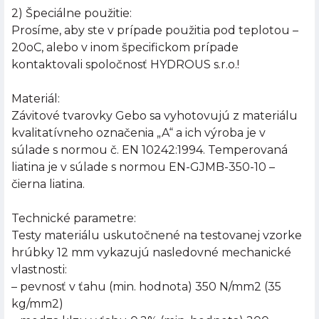
2) Špeciálne použitie:
Prosíme, aby ste v prípade použitia pod teplotou –
20oC, alebo v inom špecifickom prípade
kontaktovali spoločnosť HYDROUS s.r.o.!
Materiál:
Závitové tvarovky Gebo sa vyhotovujú z materiálu
kvalitatívneho označenia „A“ a ich výroba je v
súlade s normou č. EN 10242:1994. Temperovaná
liatina je v súlade s normou EN-GJMB-350-10 –
čierna liatina.
Technické parametre:
Testy materiálu uskutočnené na testovanej vzorke
hrúbky 12 mm vykazujú nasledovné mechanické
vlastnosti:
– pevnosť v ťahu (min. hodnota) 350 N/mm2 (35
kg/mm2)