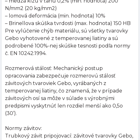
– medza klzu v ťahu 0,2% (min. hodnota) 200
N/mm2 (20 kg/mm2)
– lomová deformácia (min. hodnota) 10%
– Brinellova skúška tvrdosti (max. hodnota) 150 HB
Pre vylúčenie chýb materiálu, sú všetky tvarovky
Gebo vyhotovené z temperovanej liatiny a sú
podrobené 100%-nej skúške tesnosti podľa normy
č. EN 10242:1994.
Rozmerová stálosť: Mechanický postup
opracovania zabezpečuje rozmerovú stálosť
závitových tvaroviek Gebo, vyrábaných z
temperovanej liatiny, čo znamená, že v prípade
závitových osí sa môže v súlade s výrobnými
predpismi vyskytnúť len rozdiel menší ako 0,5o
(30’).
Normy závitov:
Trubkový závit pripojovací: závitové tvarovky Gebo,