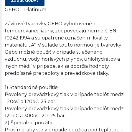
Zadať dopyt
GEBO – Platinum
Závitové tvarovky GEBO vyhotovené z
temperovanej liatiny, zodpovedajú norme č. EN
10242:1994 a sú opatrené označením kvality
materiálu „A“. V súlade touto normou, je tvarovky
Gebo možné použiť v prípade stlačeného
vzduchu, vody, horľavých plynov, uhľohydrátov a
iných médií v prípade, ak sa dodržia hodnoty
predpísané pre teploty a prevádzkové tlaky.
1) Štandardné použitie:
Povolený prevádzkový tlak v prípade teplôt medzi
–20oC a 120oC: 25 bar
Povolený prevádzkový tlak v prípade teplôt medzi
120oC a 300oC: 20–25 bar
2) Špeciálne použitie:
Prosíme, aby ste v prípade použitia pod teplotou –