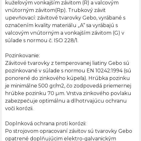
kužeľovým vonkajším závitom (R) a valcovým
vnútorným závitom(Rp). Trubkový závit
upevňovací: závitové tvarovky Gebo, vyrábané s
označením kvality materiálu „A“ sa vyrábajú s
valcovým vnútorným a vonkajším závitom (G) v
súlade s normou č. ISO 228/1.
Pozinkovanie:
Závitové tvarovky z temperovanej liatiny Gebo sú
pozinkované v súlade s normou EN 10242:1994 (sú
ponorené do zinkového kúpeľa). Hrúbka pozinku
je minimálne 500 gr/m2, čo zodpovedá priemernej
hrúbke pozinku 70 µm. Vrstva zinkového povlaku
zabezpečuje optimálnu a dlhotrvajúcu ochranu
voči korózii.
Doplnková ochrana proti korózii:
Po strojovom opracovaní závitov sú tvarovky Gebo
opatrené doplňujúcim elektro-galvanickým