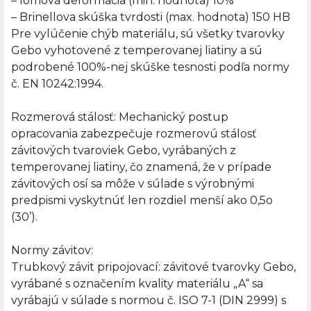
– lomová deformácia (min. hodnota) 10%
– Brinellova skúška tvrdosti (max. hodnota) 150 HB
Pre vylúčenie chýb materiálu, sú všetky tvarovky
Gebo vyhotovené z temperovanej liatiny a sú
podrobené 100%-nej skúške tesnosti podľa normy
č. EN 10242:1994.
Rozmerová stálosť: Mechanický postup
opracovania zabezpečuje rozmerovú stálosť
závitových tvaroviek Gebo, vyrábaných z
temperovanej liatiny, čo znamená, že v prípade
závitových osí sa môže v súlade s výrobnými
predpismi vyskytnúť len rozdiel menší ako 0,5o
(30’).
Normy závitov:
Trubkový závit pripojovací: závitové tvarovky Gebo,
vyrábané s označením kvality materiálu „A“ sa
vyrábajú v súlade s normou č. ISO 7-1 (DIN 2999) s