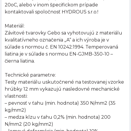
20oC, alebo v inom špecifickom prípade
kontaktovali spoločnosť HYDROUS s.r.o.!
Materiál:
Závitové tvarovky Gebo sa vyhotovujú z materiálu
kvalitatívneho označenia „A“ a ich výroba je v
súlade s normou č. EN 10242:1994. Temperovaná
liatina je v súlade s normou EN-GJMB-350-10 –
čierna liatina.
Technické parametre:
Testy materiálu uskutočnené na testovanej vzorke
hrúbky 12 mm vykazujú nasledovné mechanické
vlastnosti:
– pevnosť v ťahu (min. hodnota) 350 N/mm2 (35
kg/mm2)
– medza klzu v ťahu 0,2% (min. hodnota) 200
N/mm2 (20 kg/mm2)