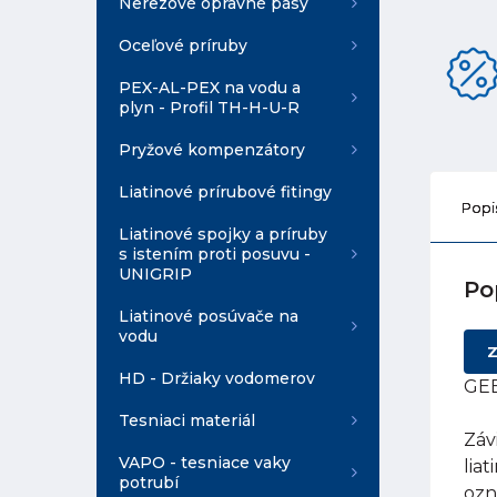
Nerezové opravné pásy
Oceľové príruby
PEX-AL-PEX na vodu a
plyn - Profil TH-H-U-R
Pryžové kompenzátory
Liatinové prírubové fitingy
Popi
Liatinové spojky a príruby
s istením proti posuvu -
UNIGRIP
Po
Liatinové posúvače na
vodu
Z
HD - Držiaky vodomerov
GEB
Tesniaci materiál
Záv
VAPO - tesniace vaky
lia
potrubí
ozn