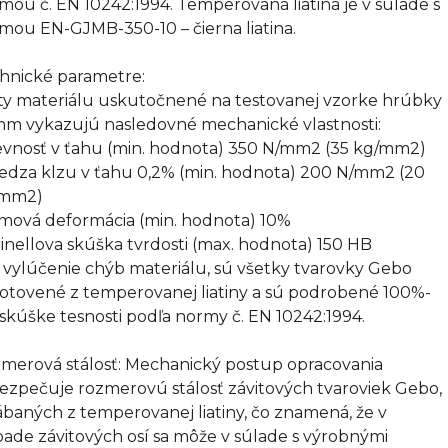
mou č. EN 10242:1994. Temperovaná liatina je v súlade s
mou EN-GJMB-350-10 – čierna liatina.
hnické parametre:
ty materiálu uskutočnené na testovanej vzorke hrúbky
mm vykazujú nasledovné mechanické vlastnosti:
evnosť v ťahu (min. hodnota) 350 N/mm2 (35 kg/mm2)
edza klzu v ťahu 0,2% (min. hodnota) 200 N/mm2 (20
/mm2)
omová deformácia (min. hodnota) 10%
rinellova skúška tvrdosti (max. hodnota) 150 HB
 vylúčenie chýb materiálu, sú všetky tvarovky Gebo
otovené z temperovanej liatiny a sú podrobené 100%-
 skúške tesnosti podľa normy č. EN 10242:1994.
merová stálosť: Mechanický postup opracovania
ezpečuje rozmerovú stálosť závitových tvaroviek Gebo,
ábaných z temperovanej liatiny, čo znamená, že v
pade závitových osí sa môže v súlade s výrobnými