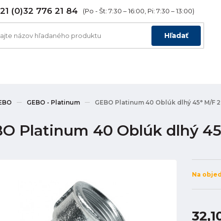
21 (0)32 776 21 84
(Po - Št: 7:30 – 16:00, Pi: 7:30 – 13:00)
Hľadať
EBO
GEBO - Platinum
GEBO Platinum 40 Oblúk dlhý 45° M/F 2.
O Platinum 40 Oblúk dlhý 45° 
Na obje
32,1