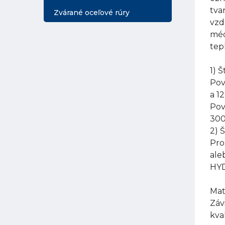
tva
Zvárané oceľové rúry
vzd
méd
tep
1) 
Pov
a 1
Pov
300
2) 
Pro
ale
HYD
Mat
Záv
kva