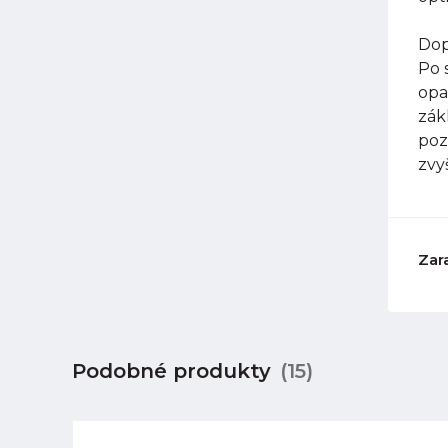
Dop
Po 
opa
zák
poz
zvy
Zar
Podobné produkty
(15)