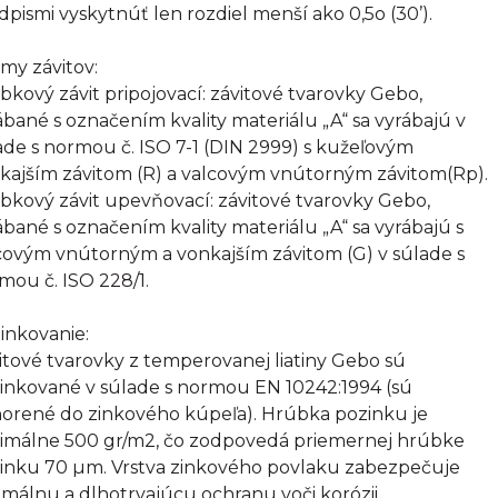
dpismi vyskytnúť len rozdiel menší ako 0,5o (30’).
my závitov:
bkový závit pripojovací: závitové tvarovky Gebo,
ábané s označením kvality materiálu „A“ sa vyrábajú v
ade s normou č. ISO 7-1 (DIN 2999) s kužeľovým
kajším závitom (R) a valcovým vnútorným závitom(Rp).
bkový závit upevňovací: závitové tvarovky Gebo,
ábané s označením kvality materiálu „A“ sa vyrábajú s
covým vnútorným a vonkajším závitom (G) v súlade s
mou č. ISO 228/1.
inkovanie:
itové tvarovky z temperovanej liatiny Gebo sú
inkované v súlade s normou EN 10242:1994 (sú
orené do zinkového kúpeľa). Hrúbka pozinku je
imálne 500 gr/m2, čo zodpovedá priemernej hrúbke
inku 70 µm. Vrstva zinkového povlaku zabezpečuje
imálnu a dlhotrvajúcu ochranu voči korózii.