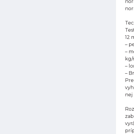
nor
nor
Tec
Tes
12 
– p
– m
kg
– l
– B
Pre
vyh
nej
Roz
zab
vyr
prí