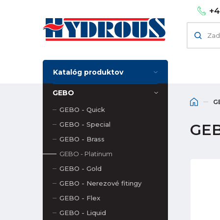
+4
Katalóg produktov
GEBO
G
GEBO - Quick
GEBO - Special
GEB
GEBO - Brass
GEBO - Platinum
GEBO - Gold
GEBO - Nerezové fitingy
GEBO - Flex
GEBO - Liquid