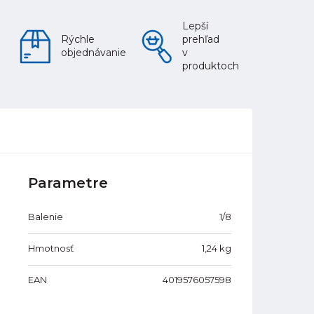
Lepší
Rýchle
prehľad
objednávanie
v
produktoch
Parametre
Balenie
1/8
Hmotnosť
1,24
kg
EAN
4019576057598