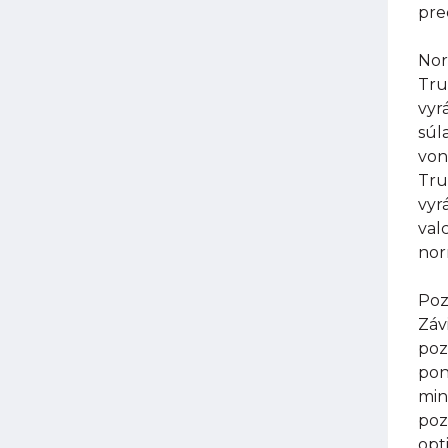
pre
Nor
Tru
vyr
súl
von
Tru
vyr
val
nor
Poz
Záv
poz
pon
min
poz
opt