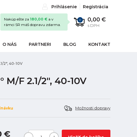
Prihlásenie
Registrácia
0,00 €
Nakúp ešte za
180,00 €
a v
0
rámci SR máš dopravu zdarma.
s DPH
O NÁS
PARTNERI
BLOG
KONTAKT
1/2", 40-10V
M/F 2.1/2", 40-10V
Možnosti dopravy
dnávku
0 €