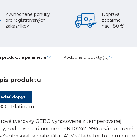
Zvýhodnené ponuky
Doprava
pre registrovaných
zadarmo
zákazníkov
nad 180 €
s produktu a parametre
Podobné produkty
(15)
pis produktu
adať dopyt
O – Platinum
itové tvarovky GEBO vyhotovené z temperovanej
tiny, zodpovedajú norme č. EN 10242:1994 a sú opatrené
ačením kvality materiálu „A“. V súlade touto normou, je