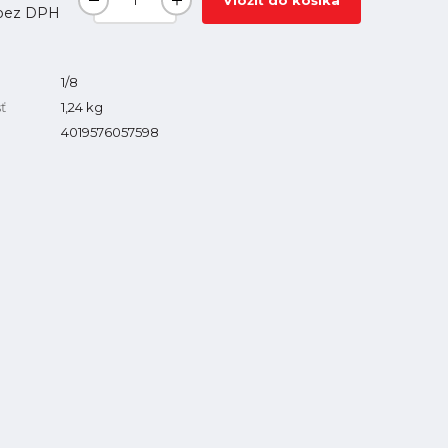
Vložiť do košíka
bez DPH
1/8
ť
1,24
kg
4019576057598