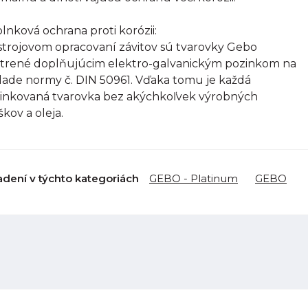
lnková ochrana proti korózii:
strojovom opracovaní závitov sú tvarovky Gebo
trené doplňujúcim elektro-galvanickým pozinkom na
lade normy č. DIN 50961. Vďaka tomu je každá
inkovaná tvarovka bez akýchkoľvek výrobných
škov a oleja.
adení v týchto kategoriách
GEBO - Platinum
GEBO