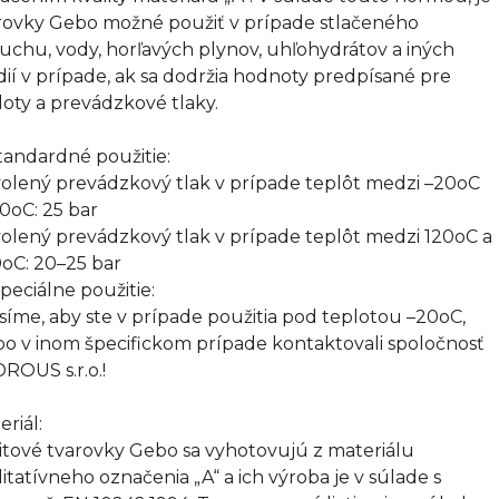
rovky Gebo možné použiť v prípade stlačeného
uchu, vody, horľavých plynov, uhľohydrátov a iných
ií v prípade, ak sa dodržia hodnoty predpísané pre
loty a prevádzkové tlaky.
Štandardné použitie:
olený prevádzkový tlak v prípade teplôt medzi –20oC
20oC: 25 bar
olený prevádzkový tlak v prípade teplôt medzi 120oC a
oC: 20–25 bar
Špeciálne použitie:
síme, aby ste v prípade použitia pod teplotou –20oC,
bo v inom špecifickom prípade kontaktovali spoločnosť
ROUS s.r.o.!
eriál:
itové tvarovky Gebo sa vyhotovujú z materiálu
litatívneho označenia „A“ a ich výroba je v súlade s