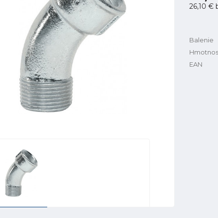
26,10 €
Balenie
Hmotnos
EAN