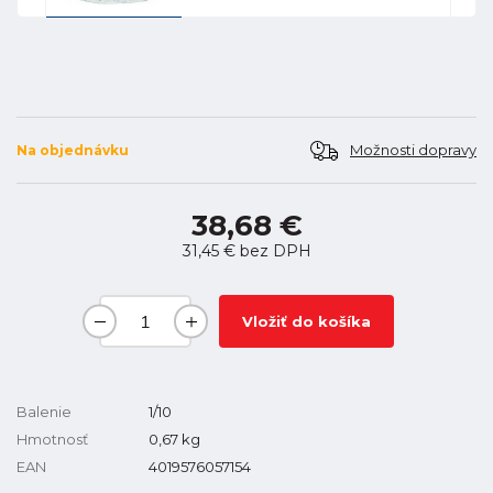
Možnosti dopravy
Na objednávku
38,68 €
31,45 €
bez DPH
Vložiť do košíka
Balenie
1/10
Hmotnosť
0,67
kg
EAN
4019576057154