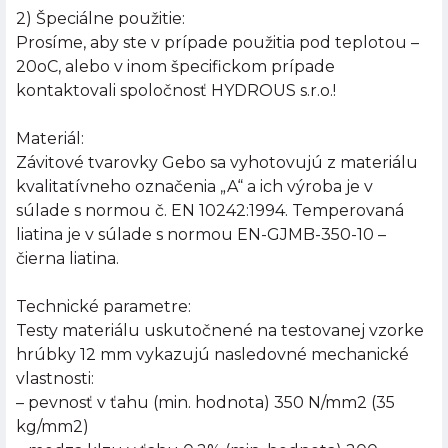
2) Špeciálne použitie:
Prosíme, aby ste v prípade použitia pod teplotou –
20oC, alebo v inom špecifickom prípade
kontaktovali spoločnosť HYDROUS s.r.o.!
Materiál:
Závitové tvarovky Gebo sa vyhotovujú z materiálu
kvalitatívneho označenia „A“ a ich výroba je v
súlade s normou č. EN 10242:1994. Temperovaná
liatina je v súlade s normou EN-GJMB-350-10 –
čierna liatina.
Technické parametre:
Testy materiálu uskutočnené na testovanej vzorke
hrúbky 12 mm vykazujú nasledovné mechanické
vlastnosti:
– pevnosť v ťahu (min. hodnota) 350 N/mm2 (35
kg/mm2)