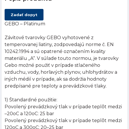
Zadať dopyt
GEBO – Platinum
Závitové tvarovky GEBO vyhotovené z
temperovanej liatiny, zodpovedajú norme č. EN
10242:1994 a sú opatrené označením kvality
materiálu „A“. V súlade touto normou, je tvarovky
Gebo možné použiť v prípade stlačeného
vzduchu, vody, horľavých plynov, uhľohydrátov a
iných médií v prípade, ak sa dodržia hodnoty
predpísané pre teploty a prevádzkové tlaky.
1) Štandardné použitie:
Povolený prevádzkový tlak v prípade teplôt medzi
–20oC a 120oC: 25 bar
Povolený prevádzkový tlak v prípade teplôt medzi
120oC a 300oC: 20–25 bar