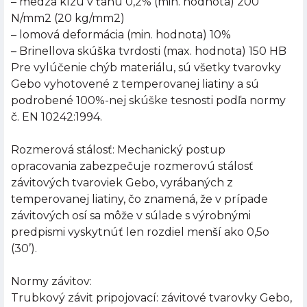
– medza klzu v ťahu 0,2% (min. hodnota) 200
N/mm2 (20 kg/mm2)
– lomová deformácia (min. hodnota) 10%
– Brinellova skúška tvrdosti (max. hodnota) 150 HB
Pre vylúčenie chýb materiálu, sú všetky tvarovky
Gebo vyhotovené z temperovanej liatiny a sú
podrobené 100%-nej skúške tesnosti podľa normy
č. EN 10242:1994.
Rozmerová stálosť: Mechanický postup
opracovania zabezpečuje rozmerovú stálosť
závitových tvaroviek Gebo, vyrábaných z
temperovanej liatiny, čo znamená, že v prípade
závitových osí sa môže v súlade s výrobnými
predpismi vyskytnúť len rozdiel menší ako 0,5o
(30’).
Normy závitov:
Trubkový závit pripojovací: závitové tvarovky Gebo,