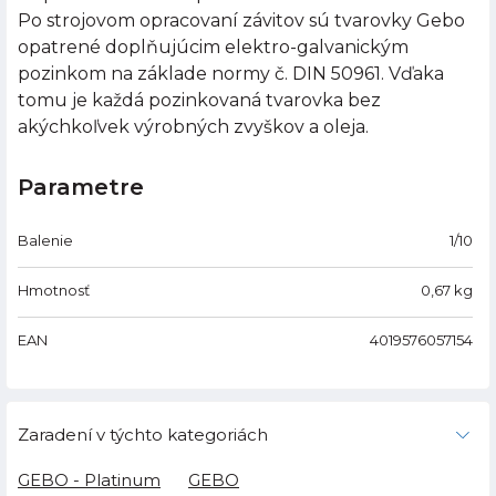
Po strojovom opracovaní závitov sú tvarovky Gebo
opatrené doplňujúcim elektro-galvanickým
pozinkom na základe normy č. DIN 50961. Vďaka
tomu je každá pozinkovaná tvarovka bez
akýchkoľvek výrobných zvyškov a oleja.
Parametre
Balenie
1/10
Hmotnosť
0,67
kg
EAN
4019576057154
Zaradení v týchto kategoriách
GEBO - Platinum
GEBO