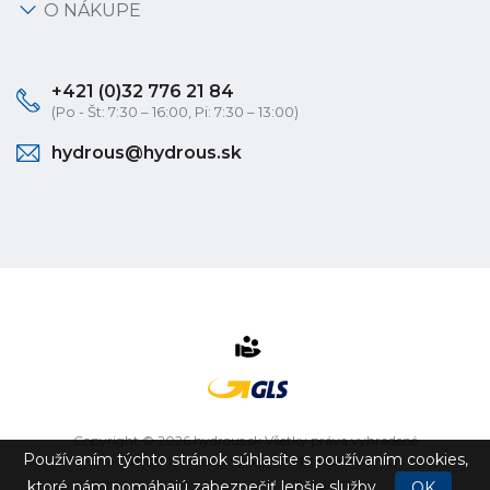
O NÁKUPE
+421 (0)32 776 21 84
(Po - Št: 7:30 – 16:00, Pi: 7:30 – 13:00)
hydrous@hydrous.sk
Copyright © 2026 hydrous.sk Všetky práva vyhradené
Používaním týchto stránok súhlasíte s používaním cookies,
eshop na mieru
vytvorilo
vibration.sk
ktoré nám pomáhajú zabezpečiť lepšie služby.
OK