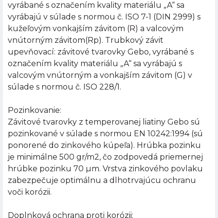
vyrábané s označením kvality materiálu „A“ sa
vyrábajú v súlade s normou č. ISO 7-1 (DIN 2999) s
kužeľovým vonkajším závitom (R) a valcovým
vnútorným závitom(Rp). Trubkový závit
upevňovací: závitové tvarovky Gebo, vyrábané s
označením kvality materiálu „A“ sa vyrábajú s
valcovým vnútorným a vonkajším závitom (G) v
súlade s normou č. ISO 228/1.
Pozinkovanie:
Závitové tvarovky z temperovanej liatiny Gebo sú
pozinkované v súlade s normou EN 10242:1994 (sú
ponorené do zinkového kúpeľa). Hrúbka pozinku
je minimálne 500 gr/m2, čo zodpovedá priemernej
hrúbke pozinku 70 µm. Vrstva zinkového povlaku
zabezpečuje optimálnu a dlhotrvajúcu ochranu
voči korózii.
Doplnková ochrana proti korózii: