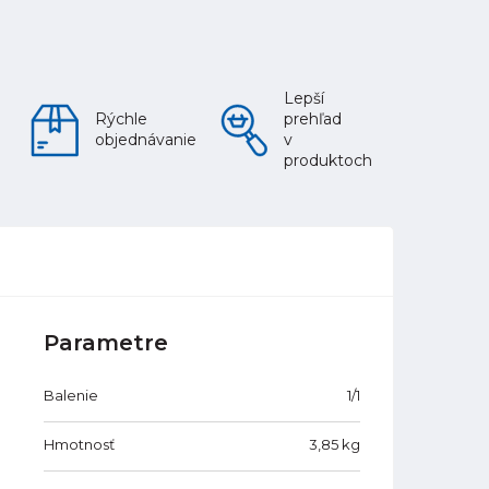
Lepší
Rýchle
prehľad
objednávanie
v
produktoch
Parametre
Balenie
1/1
Hmotnosť
3,85
kg