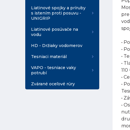
Pop
Mos
Liatinové spojky a príruby
s istením proti posuvu -
pre
UNIGRIP
vod
spoj
Liatinové posúvače na
vodu
• P
HD - Držiaky vodomerov
• P
• T
Tesniaci materiál
• T
VAPO - tesniace vaky
110 
potrubí
• Ce
Zvárané oceľové rúry
• P
Tes
• Zá
• O
nut
dru
mon