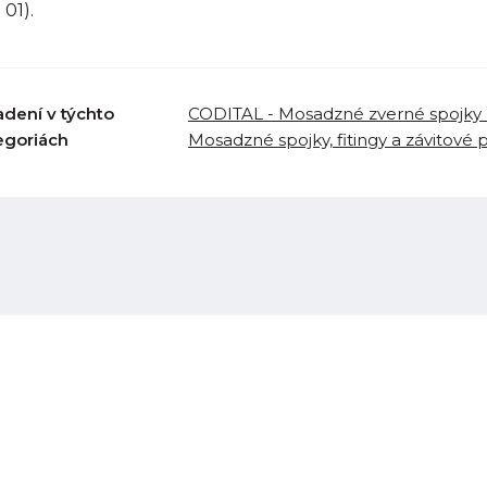
 01).
adení v týchto
CODITAL - Mosadzné zverné spojky 
egoriách
Mosadzné spojky, fitingy a závitové 