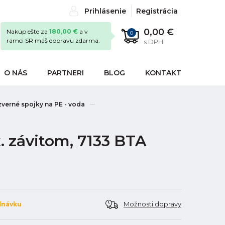
Prihlásenie
Registrácia
0,00 €
Nakúp ešte za
180,00 €
a v
0
rámci SR máš dopravu zdarma.
s DPH
O NÁS
PARTNERI
BLOG
KONTAKT
verné spojky na PE - voda
. závitom, 7133 BTA
Možnosti dopravy
dnávku