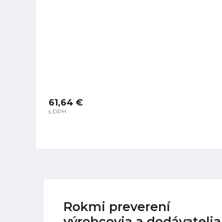
61,64 €
s DPH
Rokmi preverení
výrobcovia a dodávatelia