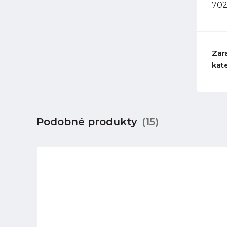
702
Zar
kat
Podobné produkty
(15)