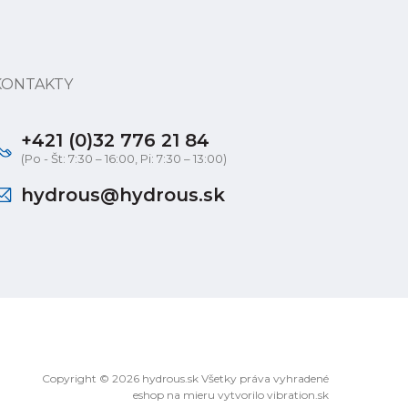
KONTAKTY
+421 (0)32 776 21 84
(Po - Št: 7:30 – 16:00, Pi: 7:30 – 13:00)
hydrous@hydrous.sk
Copyright © 2026 hydrous.sk Všetky práva vyhradené
eshop na mieru
vytvorilo
vibration.sk