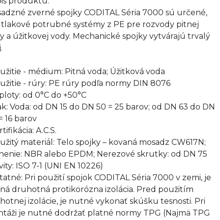
is produktu:
adzné zverné spojky CODITAL Séria 7000 sú určené,
 tlakové potrubné systémy z PE pre rozvody pitnej
y a úžitkovej vody. Mechanické spojky vytvárajú trvalý
.
oužitie - médium: Pitná voda; Úžitková voda
oužitie - rúry: PE rúry podľa normy DIN 8076
eploty: od 0°C do +50°C
lak: Voda: od DN 15 do DN 50 = 25 barov; od DN 63 do DN
= 16 barov
rtifikácia: A.C.S.
oužitý materiál: Telo spojky – kovaná mosadz CW617N;
nenie: NBR alebo EPDM; Nerezové skrutky: od DN 75
vity: ISO 7-1 (UNI EN 10226)
statné: Pri použití spojok CODITAL Séria 7000 v zemi, je
ná druhotná protikorózna izolácia. Pred použitím
hotnej izolácie, je nutné vykonať skúšku tesnosti. Pri
táži je nutné dodržať platné normy TPG (Najmä TPG