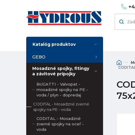
+4
Katalóg produktov
GEBO
Mo
CODITAL 
Mosadzné spojky, fitingy
a závitové prípojky
COD
BUGATTI - Valvopat -
mosadzné spojky na PE -
75x2
voda / plyn - dopredaj
CODITAL - Mosadzné zverné
spojky na PE - voda
CODITAL - Mosadzné
zverné spojky na oceľ -
voda