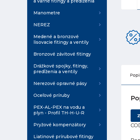
a varné fitingy a predĺženia
Manometre
NEREZ
Medené a bronzové
lisovacie fitingy a ventily
Bronzové závitové fitingy
Drážkové spojky, fitingy,
predĺženia a ventily
Popi
Nerezové opravné pásy
Oceľové príruby
Po
PEX-AL-PEX na vodu a
plyn - Profil TH-H-U-R
Z
Pryžové kompenzátory
COD
Liatinové prírubové fitingy