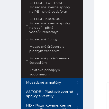
EFFEBI - TOF-PUSH -
Mosadzné zverné spojky
na PE - pitná voda/plyn
EFFEBI - KRONOS -
Mosadzné zverné spojky
na oceľ - pitná
voda/kúrenie/plyn
Mosadzné fitingy
Mosadzné šróbenia s
plochým tesnením
Mosadzné polšróbenia k
čerpadlám
Závitové prípojky k
vodomerom
Mosadzné armatúry
ASTORE - Plastové zverné
spojky a ventily
HD - Pozinkované, čierne