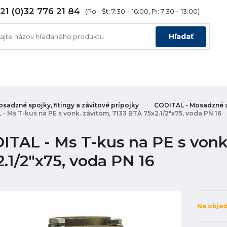
21 (0)32 776 21 84
(Po - Št: 7:30 – 16:00, Pi: 7:30 – 13:00)
Hľadať
sadzné spojky, fitingy a závitové prípojky
CODITAL - Mosadzné z
- Ms T-kus na PE s vonk. závitom, 7133 BTA 75x2.1/2"x75, voda PN 16
ITAL - Ms T-kus na PE s vonk
.1/2"x75, voda PN 16
Na obje