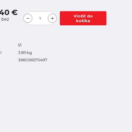
,40 €
Vložiť do
€
bez
košíka
1/1
ť
3,85
kg
3660361270497