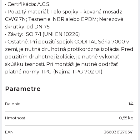
• Certifikácia: A.C.S.
• Použitý materiál: Telo spojky – kovaná mosadz
CW617N; Tesnenie: NBR alebo EPDM; Nerezové
skrutky: od DN 75
• Závity: ISO 7-1 (UNI EN 10226)
• Ostatné: Pri použití spojok CODITAL Séria 7000 v
zemi, je nutná druhotná protikorózna izolácia. Pred
použitím druhotnej izolácie, je nutné vykonať
skúšku tesnosti. Pri montáži je nutné dodržať
platné normy TPG (Najmä TPG 702 01).
Parametre
Balenie
1/4
Hmotnosť
0,55
kg
EAN
3660361270541