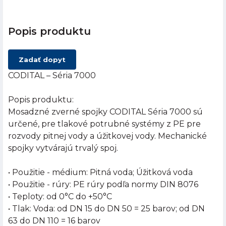
Popis produktu
Zadať dopyt
CODITAL – Séria 7000
Popis produktu:
Mosadzné zverné spojky CODITAL Séria 7000 sú
určené, pre tlakové potrubné systémy z PE pre
rozvody pitnej vody a úžitkovej vody. Mechanické
spojky vytvárajú trvalý spoj.
• Použitie - médium: Pitná voda; Úžitková voda
• Použitie - rúry: PE rúry podľa normy DIN 8076
• Teploty: od 0°C do +50°C
• Tlak: Voda: od DN 15 do DN 50 = 25 barov; od DN
63 do DN 110 = 16 barov