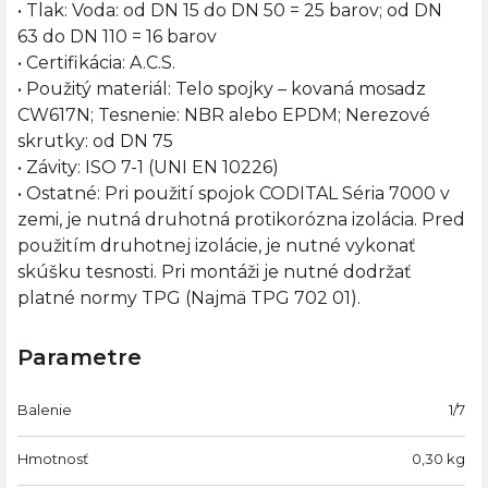
• Tlak: Voda: od DN 15 do DN 50 = 25 barov; od DN
63 do DN 110 = 16 barov
• Certifikácia: A.C.S.
• Použitý materiál: Telo spojky – kovaná mosadz
CW617N; Tesnenie: NBR alebo EPDM; Nerezové
skrutky: od DN 75
• Závity: ISO 7-1 (UNI EN 10226)
• Ostatné: Pri použití spojok CODITAL Séria 7000 v
zemi, je nutná druhotná protikorózna izolácia. Pred
použitím druhotnej izolácie, je nutné vykonať
skúšku tesnosti. Pri montáži je nutné dodržať
platné normy TPG (Najmä TPG 702 01).
Parametre
Balenie
1/7
Hmotnosť
0,30
kg