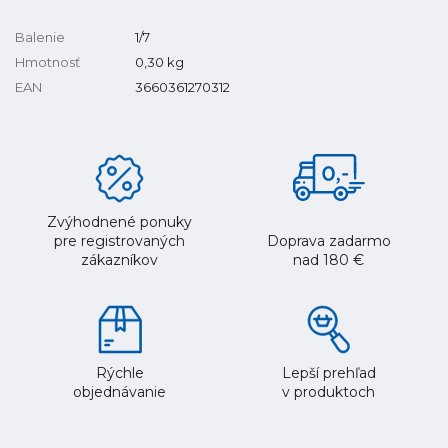
Balenie
1/7
Hmotnosť
0,30
kg
EAN
3660361270312
Zvýhodnené ponuky
pre registrovaných
Doprava zadarmo
zákazníkov
nad 180 €
Rýchle
Lepší prehľad
objednávanie
v produktoch