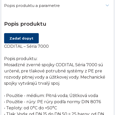
Popis produktu a parametre
Popis produktu
Zadať dopyt
CODITAL – Séria 7000
Popis produktu:
Mosadzné zverné spojky CODITAL Séria 7000 sú
určené, pre tlakové potrubné systémy z PE pre
rozvody pitnej vody a úžitkovej vody. Mechanické
spojky vytvárajú trvalý spoj.
• Použitie - médium: Pitná voda; Úžitková voda
• Použitie - rúry: PE rúry podľa normy DIN 8076
• Teploty: od 0°C do +50°C
• Tlak: Voda: od DN 15 do DN 50 = 25 barov; od DN