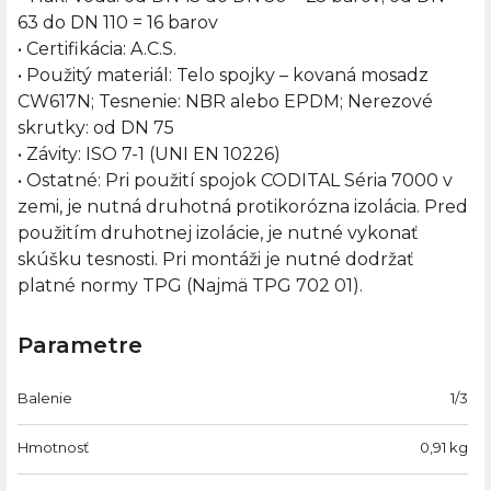
63 do DN 110 = 16 barov
• Certifikácia: A.C.S.
• Použitý materiál: Telo spojky – kovaná mosadz
CW617N; Tesnenie: NBR alebo EPDM; Nerezové
skrutky: od DN 75
• Závity: ISO 7-1 (UNI EN 10226)
• Ostatné: Pri použití spojok CODITAL Séria 7000 v
zemi, je nutná druhotná protikorózna izolácia. Pred
použitím druhotnej izolácie, je nutné vykonať
skúšku tesnosti. Pri montáži je nutné dodržať
platné normy TPG (Najmä TPG 702 01).
Parametre
Balenie
1/3
Hmotnosť
0,91
kg