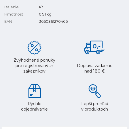
Balenie
1/3
Hmotnosť
0,91
kg
EAN
3660361270466
Zvýhodnené ponuky
pre registrovaných
Doprava zadarmo
zákazníkov
nad 180 €
Rýchle
Lepší prehľad
objednávanie
v produktoch