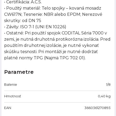
• Certifikácia: A.C.S.
• Použitý materiál: Telo spojky – kovaná mosadz
CW617N; Tesnenie: NBR alebo EPDM; Nerezové
skrutky: od DN 75
• Závity: ISO 7-1 (UNI EN 10226)
• Ostatné: Pri použití spojok CODITAL Séria 7000 v
zemi, je nutná druhotná protikorózna izolácia. Pred
použitím druhotnej izolácie, je nutné vykonať
skúšku tesnosti. Pri montáži je nutné dodržať
platné normy TPG (Najmä TPG 702 01).
Parametre
Balenie
1/8
Hmotnosť
0,40
kg
EAN
3660361270893