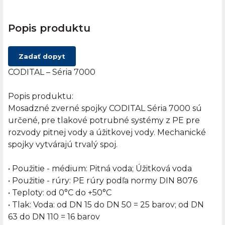
Popis produktu
Zadať dopyt
CODITAL – Séria 7000
Popis produktu:
Mosadzné zverné spojky CODITAL Séria 7000 sú
určené, pre tlakové potrubné systémy z PE pre
rozvody pitnej vody a úžitkovej vody. Mechanické
spojky vytvárajú trvalý spoj.
• Použitie - médium: Pitná voda; Úžitková voda
• Použitie - rúry: PE rúry podľa normy DIN 8076
• Teploty: od 0°C do +50°C
• Tlak: Voda: od DN 15 do DN 50 = 25 barov; od DN
63 do DN 110 = 16 barov