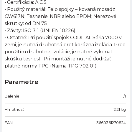
• Certifikácia: A.C.S.
• Použitý materiál: Telo spojky – kovaná mosadz
CW617N; Tesnenie: NBR alebo EPDM; Nerezové
skrutky: od DN 75
• Závity: ISO 7-1 (UNI EN 10226)
• Ostatné: Pri použití spojok CODITAL Séria 7000 v
zemi, je nutná druhotná protikorózna izolácia. Pred
použitím druhotnej izolácie, je nutné vykonať
skúšku tesnosti. Pri montáži je nutné dodržať
platné normy TPG (Najmä TPG 702 01).
Parametre
Balenie
1/1
Hmotnosť
2,21
kg
EAN
3660361270824