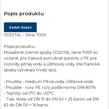
Popis produktu
Zadať dopyt
CODITAL – Séria 7000
Popis produktu:
Mosadzné zverné spojky CODITAL Séria 7000 sú
určené, pre tlakové potrubné systémy z PE pre
rozvody pitnej vody a úžitkovej vody. Mechanické
spojky vytvárajú trvalý spoj.
• Použitie - médium: Pitná voda; Úžitková voda
• Použitie - rúry: PE rúry podľa normy DIN 8076
• Teploty: od 0°C do +50°C
• Tlak: Voda: od DN 15 do DN 50 = 25 barov; od DN
63 do DN 110 = 16 barov