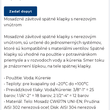
Zadať dopyt
Mosadzné závitové spätné klapky s nerezovým
vnútrom
Mosadzné závitové spätné klapky s nerezovým
vnútrom, sú určené do jednosmerných systémov,
ktoré sú kompatibilné s materiálmi ventilov. Spätné
klapky sú vhodné na použitie v potravinárskom
priemysle a v rozvodoch vody a kúrenia. Smer toku
je znázornení šípkou, na tele spätnej klapky.
• Použitie: Voda; Kúrenie
• Teploty: pre kvapaliny od –20°C do +100°C
• Prevádzkové tlaky: Voda/Kúrenie: 3/8"-1" = 25
barov; 1.1/4"-2" = 18 barov; 2.1/2"-4" = 12 barov
• Materiál: Telo: Mosadz CW617N UNI-EN; Pružina:
AISI 302 nerezová oceľ; Disk: AISI 304 nerezová