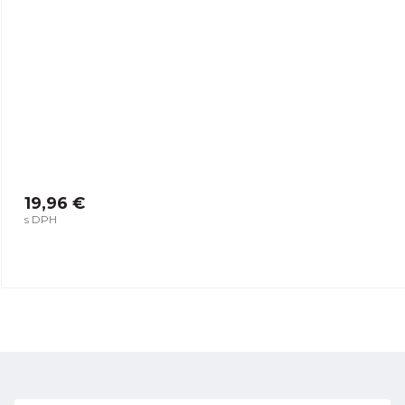
19,96 €
s DPH