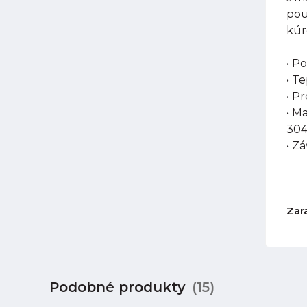
pou
kúr
• P
• T
• P
• M
304
• Z
Zar
Podobné produkty
(15)