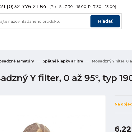
21 (0)32 776 21 84
(Po - Št: 7:30 – 16:00, Pi: 7:30 – 13:00)
Hľadať
osadzné armatúry
Spätné klapky a filtre
Mosadzný Y filter, 0 
dzný Y filter, 0 až 95°, typ 1
Na obje
6,22