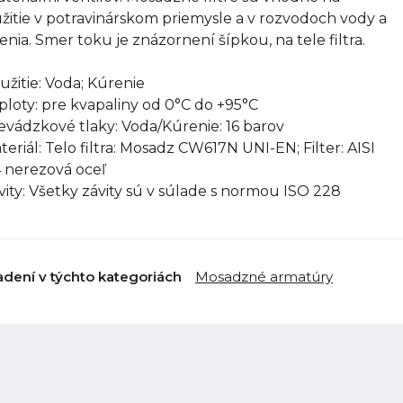
žitie v potravinárskom priemysle a v rozvodoch vody a
enia. Smer toku je znázornení šípkou, na tele filtra.
oužitie: Voda; Kúrenie
eploty: pre kvapaliny od 0°C do +95°C
revádzkové tlaky: Voda/Kúrenie: 16 barov
ateriál: Telo filtra: Mosadz CW617N UNI-EN; Filter: AISI
 nerezová oceľ
ávity: Všetky závity sú v súlade s normou ISO 228
adení v týchto kategoriách
Mosadzné armatúry