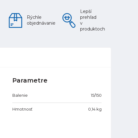
Lepší
Rýchle
prehľad
objednávanie
v
produktoch
Parametre
Balenie
15/150
Hmotnosť
0,14
kg