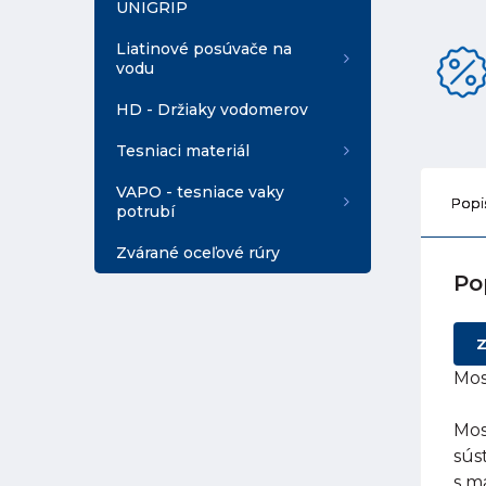
UNIGRIP
Liatinové posúvače na
vodu
HD - Držiaky vodomerov
Tesniaci materiál
VAPO - tesniace vaky
Popi
potrubí
Zvárané oceľové rúry
Po
Z
Mos
Mos
sús
s m