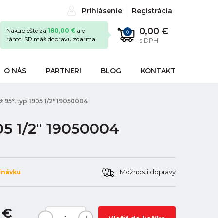
Prihlásenie
Registrácia
0,00 €
Nakúp ešte za
180,00 €
a v
0
rámci SR máš dopravu zdarma.
s DPH
O NÁS
PARTNERI
BLOG
KONTAKT
až 95°, typ 1905 1/2" 19050004
905 1/2" 19050004
Možnosti dopravy
dnávku
 €