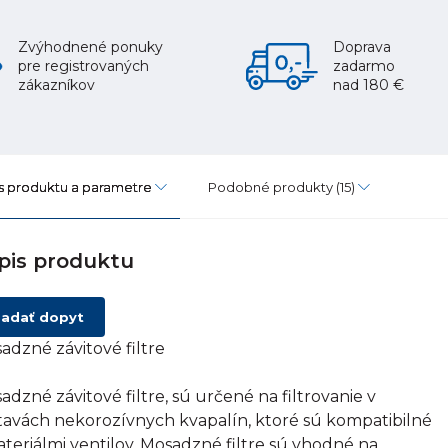
Zvýhodnené ponuky
Doprava
pre registrovaných
zadarmo
zákazníkov
nad 180 €
s produktu a parametre
Podobné produkty
(15)
pis produktu
adať dopyt
adzné závitové filtre
adzné závitové filtre, sú určené na filtrovanie v
tavách nekorozívnych kvapalín, ktoré sú kompatibilné
ateriálmi ventilov. Mosadzné filtre sú vhodné na