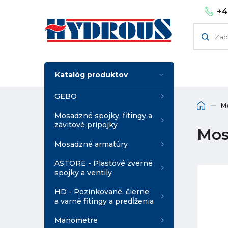
+4
Katalóg produktov
GEBO
M
Mosadzné spojky, fitingy a
závitové prípojky
Mosa
Mosadzné armatúry
ASTORE - Plastové zverné
spojky a ventily
HD - Pozinkované, čierne
a varné fitingy a predĺženia
Manometre