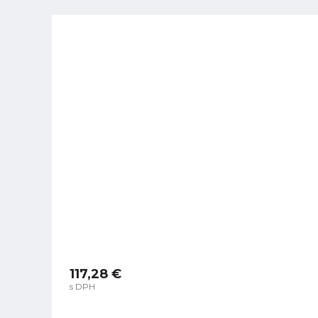
117,28 €
s DPH