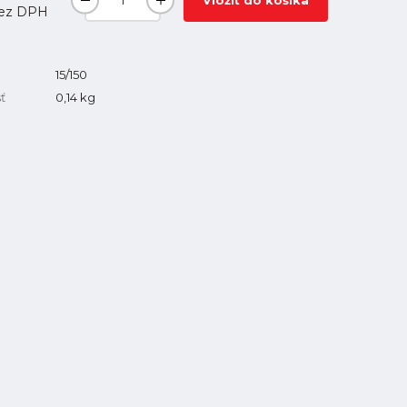
Vložiť do košíka
ez DPH
15/150
ť
0,14
kg