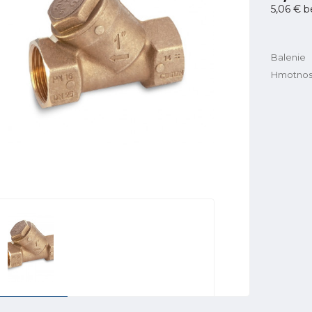
5,06 €
b
Balenie
Hmotnos