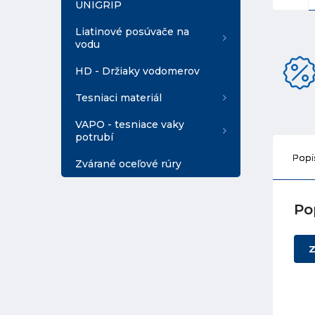
UNIGRIP
Liatinové posúvače na
vodu
HD - Držiaky vodomerov
Tesniaci materiál
VAPO - tesniace vaky
potrubí
Popi
Zvárané oceľové rúry
Po
Z