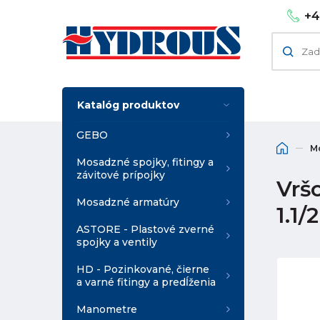
+4
Katalóg produktov
GEBO
M
Mosadzné spojky, fitingy a
závitové prípojky
Vrš
Mosadzné armatúry
1.1/
ASTORE - Plastové zverné
spojky a ventily
HD - Pozinkované, čierne
a varné fitingy a predĺženia
Manometre