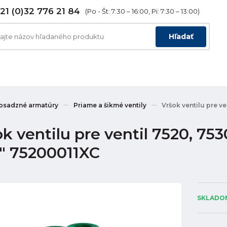
21 (0)32 776 21 84
(Po - Št: 7:30 – 16:00, Pi: 7:30 – 13:00)
Hľadať
osadzné armatúry
Priame a šikmé ventily
Vršok ventilu pre v
ok ventilu pre ventil 7520, 75
2" 75200011XC
SKLADOM