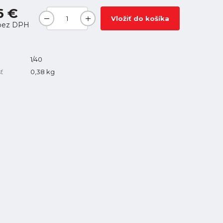
6 €
Vložiť do košíka
ez DPH
1/40
ť
0,38
kg