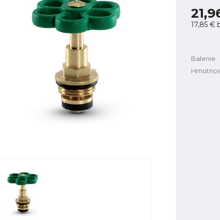
21,9
17,85 €
b
Balenie
Hmotnos