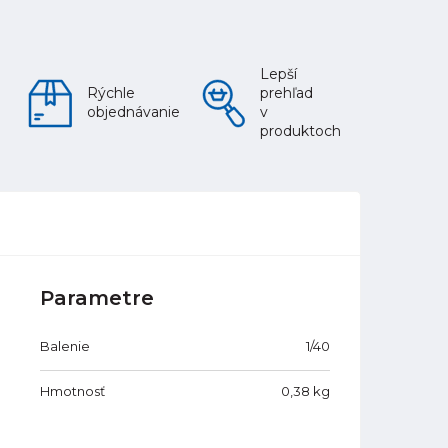
Lepší
Rýchle
prehľad
objednávanie
v
produktoch
Parametre
Balenie
1/40
Hmotnosť
0,38
kg