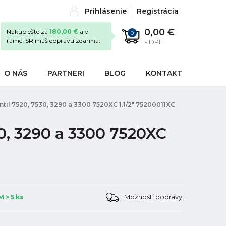
Prihlásenie
Registrácia
0,00 €
Nakúp ešte za
180,00 €
a v
0
rámci SR máš dopravu zdarma.
s DPH
O NÁS
PARTNERI
BLOG
KONTAKT
entil 7520, 7530, 3290 a 3300 7520XC 1.1/2" 75200011XC
30, 3290 a 3300 7520XC
Možnosti dopravy
 > 5 ks