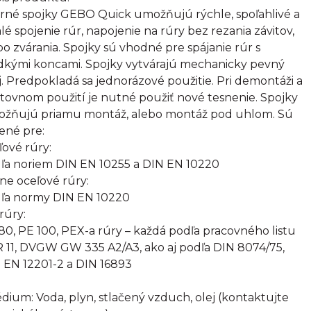
rné spojky GEBO Quick umožňujú rýchle, spoľahlivé a
alé spojenie rúr, napojenie na rúry bez rezania závitov,
bo zvárania. Spojky sú vhodné pre spájanie rúr s
dkými koncami. Spojky vytvárajú mechanicky pevný
j. Predpokladá sa jednorázové použitie. Pri demontáži a
tovnom použití je nutné použiť nové tesnenie. Spojky
žňujú priamu montáž, alebo montáž pod uhlom. Sú
ené pre:
ľové rúry:
ľa noriem DIN EN 10255 a DIN EN 10220
rne oceľové rúry:
ľa normy DIN EN 10220
rúry:
80, PE 100, PEX-a rúry – každá podľa pracovného listu
 11, DVGW GW 335 A2/A3, ako aj podľa DIN 8074/75,
 EN 12201-2 a DIN 16893
édium: Voda, plyn, stlačený vzduch, olej (kontaktujte