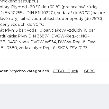
hnického zástupcu)
eploty: Plyn: od –20 °C do +60 °C; (pre oceľové rúrky
ľa EN 10255 a DIN EN 10220); Voda: až do 60 °C (iba pre
ľové rúry); pitná voda: oblasť studenej vody (do 25°C)
ačený vzduch: do 70 °C
ak: Plyn: 5 bar; voda: 10 bar, tlakový vzduch: 10 bar
ertifikácia: Plyn: DIN 3387-1; DVGW-Reg.-č.: NG-
2BL0450; voda: DVGW W534, DVGW-Reg.-č.: DW-
1BU0380; voda a plyn: Reg.-č.: SK03-ZSV-0173
adení v týchto kategoriách
GEBO - Quick
GEBO