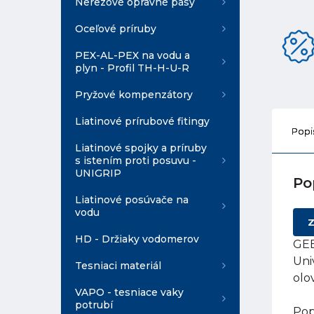
Nerezové opravné pásy
Oceľové príruby
PEX-AL-PEX na vodu a
plyn - Profil TH-H-U-R
Pryžové kompenzátory
Liatinové prírubové fitingy
Popi
Liatinové spojky a príruby
s istením proti posuvu -
UNIGRIP
Po
Liatinové posúvače na
vodu
Z
HD - Držiaky vodomerov
GEB
Uni
Tesniaci materiál
olo
VAPO - tesniace vaky
potrubí
Pop