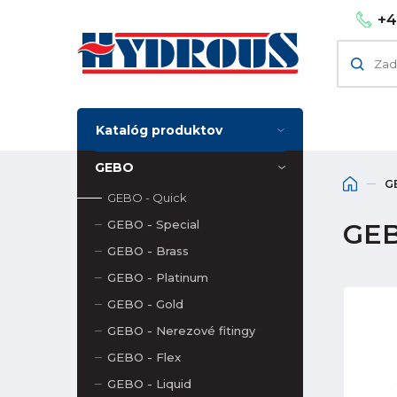
+4
Katalóg produktov
GEBO
G
GEBO - Quick
GEBO - Special
GEB
GEBO - Brass
GEBO - Platinum
GEBO - Gold
GEBO - Nerezové fitingy
GEBO - Flex
GEBO - Liquid