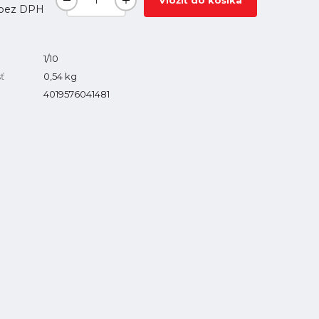
Vložiť do košíka
bez DPH
1/10
ť
0,54
kg
4019576041481