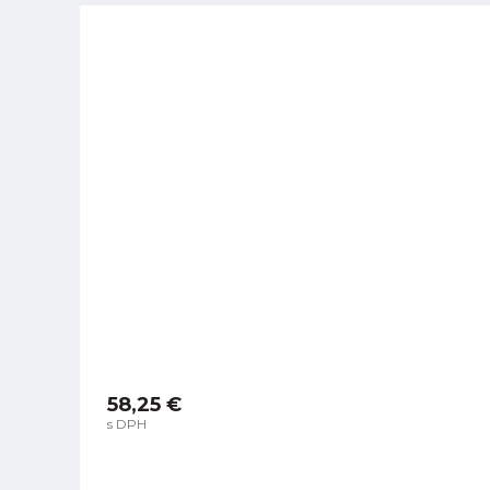
58,25 €
s DPH