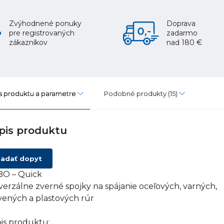
Zvýhodnené ponuky
Doprava
pre registrovaných
zadarmo
zákazníkov
nad 180 €
s produktu a parametre
Podobné produkty
(15)
pis produktu
adať dopyt
O – Quick
verzálne zverné spojky na spájanie oceľových, varných,
vených a plastových rúr
is produktu: