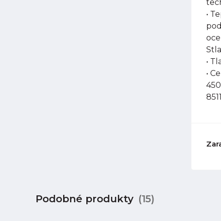
tec
• T
pod
oce
Stl
• Tl
• C
450
851
Zar
Podobné produkty
(15)