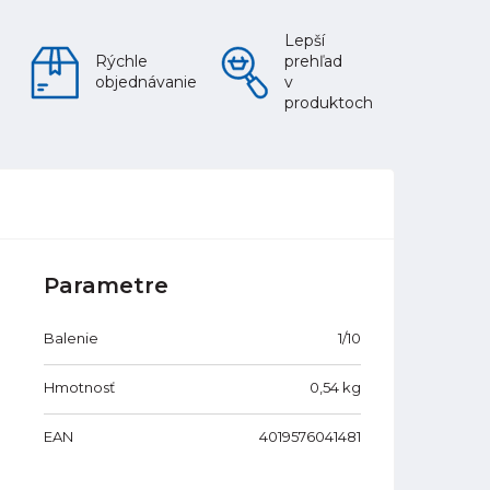
Lepší
Rýchle
prehľad
objednávanie
v
produktoch
Parametre
Balenie
1/10
Hmotnosť
0,54
kg
EAN
4019576041481