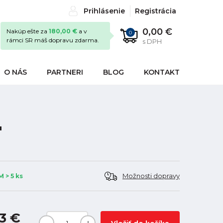
Prihlásenie
Registrácia
0,00 €
Nakúp ešte za
180,00 €
a v
0
rámci SR máš dopravu zdarma.
s DPH
O NÁS
PARTNERI
BLOG
KONTAKT
"
Možnosti dopravy
 > 5 ks
3 €