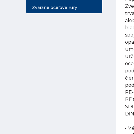
Zve
Zvárané oceľové rúry
trv
ale
hla
spo
opä
umo
urč
oce
pod
čie
pod
PE-
PE 
SDR
DIN
• M