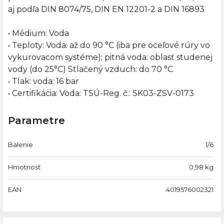
aj podľa DIN 8074/75, DIN EN 12201-2 a DIN 16893
• Médium: Voda
• Teploty: Voda: až do 90 °C (iba pre oceľové rúry vo
vykurovacom systéme); pitná voda: oblasť studenej
vody (do 25°C) Stlačený vzduch: do 70 °C
• Tlak: voda: 16 bar
• Certifikácia: Voda: TSÚ-Reg. č.: SK03-ZSV-0173
Parametre
Balenie
1/6
Hmotnosť
0,98
kg
EAN
4019576002321