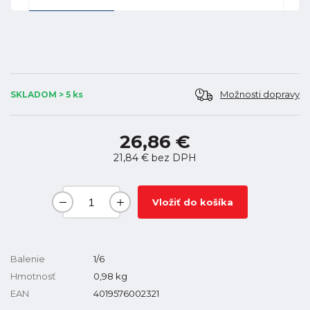
Možnosti dopravy
SKLADOM > 5 ks
26,86 €
21,84 €
bez DPH
Vložiť do košíka
Balenie
1/6
Hmotnosť
0,98
kg
EAN
4019576002321