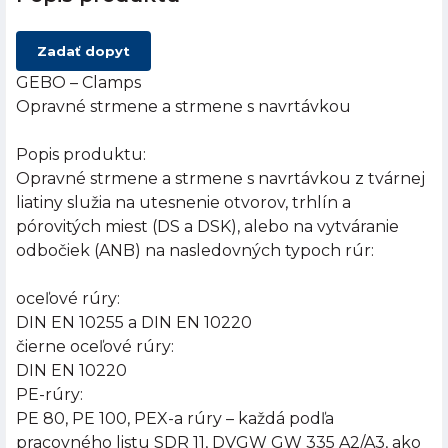
Zadať dopyt
GEBO – Clamps
Opravné strmene a strmene s navrtávkou
Popis produktu:
Opravné strmene a strmene s navrtávkou z tvárnej
liatiny služia na utesnenie otvorov, trhlín a
pórovitých miest (DS a DSK), alebo na vytváranie
odbočiek (ANB) na nasledovných typoch rúr:
oceľové rúry:
DIN EN 10255 a DIN EN 10220
čierne oceľové rúry:
DIN EN 10220
PE-rúry:
PE 80, PE 100, PEX-a rúry – každá podľa
pracovného listu SDR 11, DVGW GW 335 A2/A3, ako