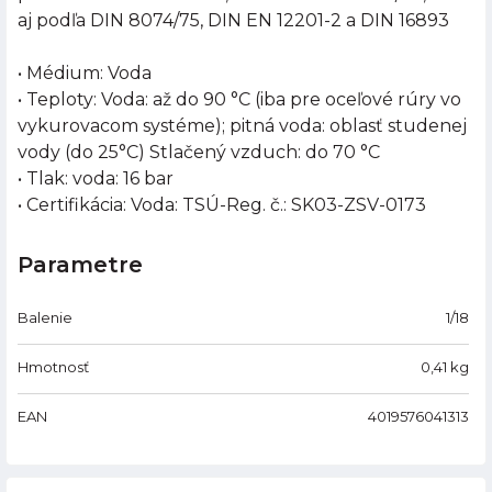
aj podľa DIN 8074/75, DIN EN 12201-2 a DIN 16893
• Médium: Voda
• Teploty: Voda: až do 90 °C (iba pre oceľové rúry vo
vykurovacom systéme); pitná voda: oblasť studenej
vody (do 25°C) Stlačený vzduch: do 70 °C
• Tlak: voda: 16 bar
• Certifikácia: Voda: TSÚ-Reg. č.: SK03-ZSV-0173
Parametre
Balenie
1/18
Hmotnosť
0,41
kg
EAN
4019576041313