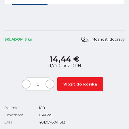
Možnosti dopravy
SKLADOM 3 ks
14,44 €
11,74 €
bez DPH
Vložiť do košíka
Balenie
1/18
Hmotnosť
0,41
kg
EAN
4019576041313