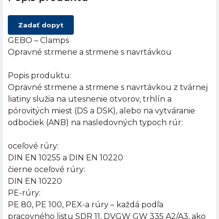
Zadať dopyt
GEBO – Clamps
Opravné strmene a strmene s navrtávkou
Popis produktu:
Opravné strmene a strmene s navrtávkou z tvárnej
liatiny služia na utesnenie otvorov, trhlín a
pórovitých miest (DS a DSK), alebo na vytváranie
odbočiek (ANB) na nasledovných typoch rúr:
oceľové rúry:
DIN EN 10255 a DIN EN 10220
čierne oceľové rúry:
DIN EN 10220
PE-rúry:
PE 80, PE 100, PEX-a rúry – každá podľa
pracovného listu SDR 11, DVGW GW 335 A2/A3, ako