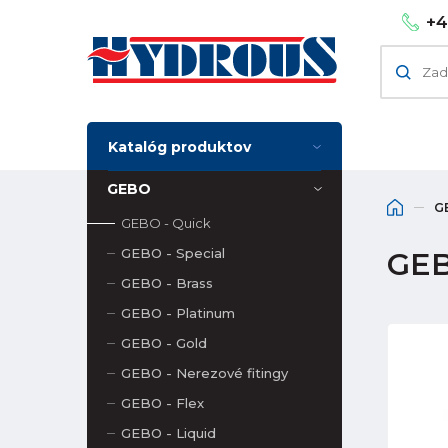
+4
Katalóg produktov
GEBO
G
GEBO - Quick
GEBO - Special
GEB
GEBO - Brass
GEBO - Platinum
GEBO - Gold
GEBO - Nerezové fitingy
GEBO - Flex
GEBO - Liquid