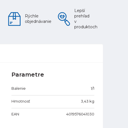
Lepší
Rýchle
prehľad
objednávanie
v
produktoch
Parametre
Balenie
1/1
Hmotnosť
3,43
kg
EAN
4019576041030