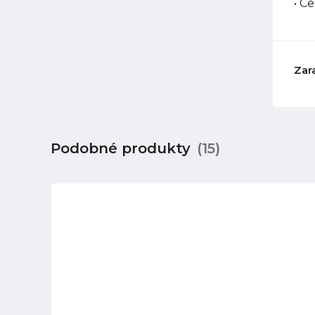
• C
Zar
Podobné produkty
(15)