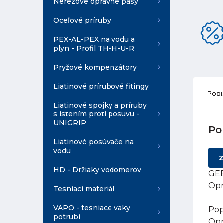
Nerezové opravné pásy
Oceľové príruby
PEX-AL-PEX na vodu a
plyn - Profil TH-H-U-R
Pryžové kompenzátory
Liatinové prírubové fitingy
Popi
Liatinové spojky a príruby
s istením proti posuvu -
UNIGRIP
Po
Liatinové posúvače na
vodu
Z
HD - Držiaky vodomerov
GEB
Opr
Tesniaci materiál
VAPO - tesniace vaky
Pop
potrubí
Opr