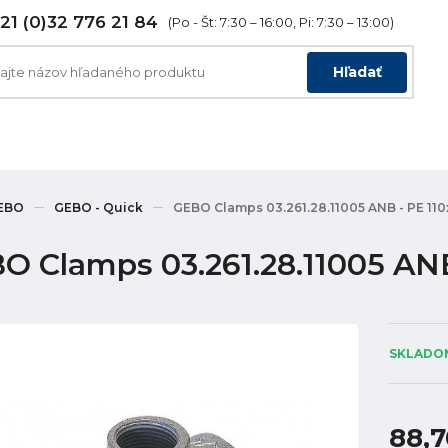
21 (0)32 776 21 84
(Po - Št: 7:30 – 16:00, Pi: 7:30 – 13:00)
Hľadať
EBO
GEBO - Quick
GEBO Clamps 03.261.28.11005 ANB - PE 110x
O Clamps 03.261.28.11005 ANB 
SKLADOM
88,7