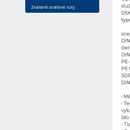
slu
Zvárané oceľové rúry
DSK
typ
oce
DIN
čie
DIN
PE-
PE 
SDR
DIN
• M
• T
vyk
(do
• Tl