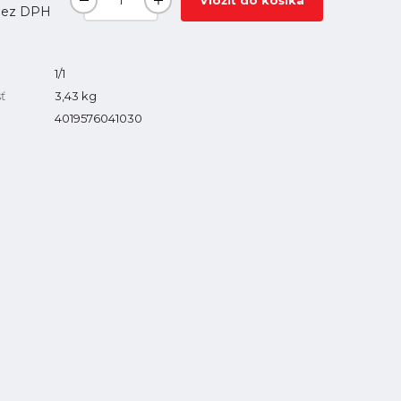
Vložiť do košíka
ez DPH
1/1
ť
3,43
kg
4019576041030