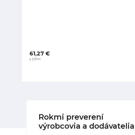
61,27 €
s DPH
Rokmi preverení
výrobcovia a dodávatelia