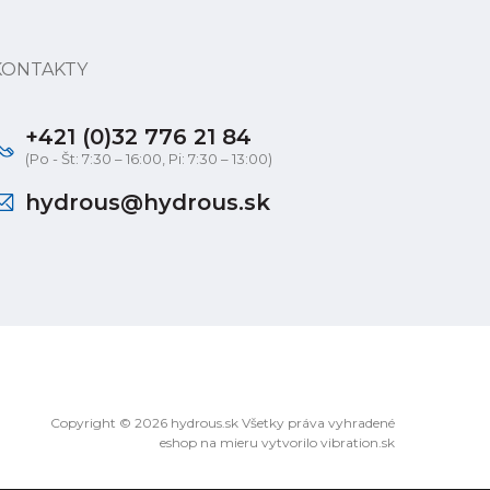
KONTAKTY
+421 (0)32 776 21 84
(Po - Št: 7:30 – 16:00, Pi: 7:30 – 13:00)
hydrous@hydrous.sk
Copyright © 2026 hydrous.sk Všetky práva vyhradené
eshop na mieru
vytvorilo
vibration.sk