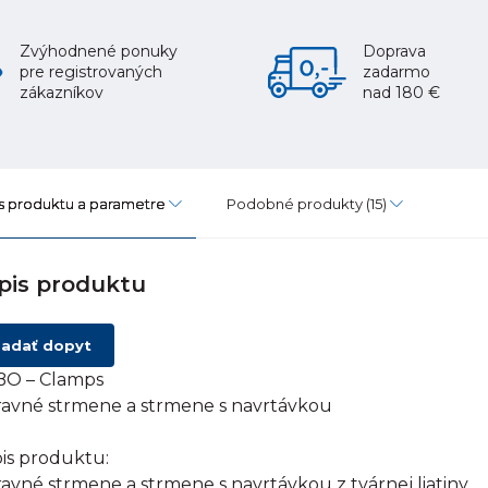
Zvýhodnené ponuky
Doprava
pre registrovaných
zadarmo
zákazníkov
nad 180 €
s produktu a parametre
Podobné produkty
(15)
pis produktu
adať dopyt
O – Clamps
avné strmene a strmene s navrtávkou
is produktu:
avné strmene a strmene s navrtávkou z tvárnej liatiny