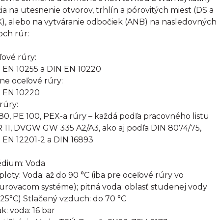
žia na utesnenie otvorov, trhlín a pórovitých miest (DS a
), alebo na vytváranie odbočiek (ANB) na nasledovných
och rúr:
ľové rúry:
 EN 10255 a DIN EN 10220
rne oceľové rúry:
 EN 10220
rúry:
80, PE 100, PEX-a rúry – každá podľa pracovného listu
 11, DVGW GW 335 A2/A3, ako aj podľa DIN 8074/75,
 EN 12201-2 a DIN 16893
édium: Voda
eploty: Voda: až do 90 °C (iba pre oceľové rúry vo
urovacom systéme); pitná voda: oblasť studenej vody
 25°C) Stlačený vzduch: do 70 °C
ak: voda: 16 bar