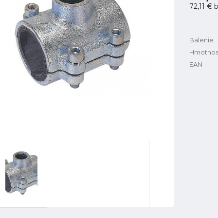
72,11 €
b
Balenie
Hmotnos
EAN