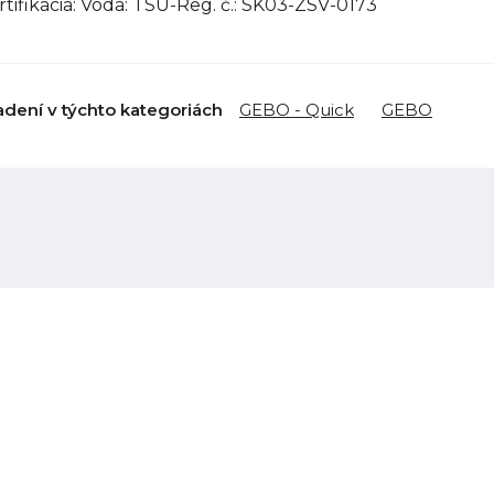
ertifikácia: Voda: TSÚ-Reg. č.: SK03-ZSV-0173
adení v týchto kategoriách
GEBO - Quick
GEBO