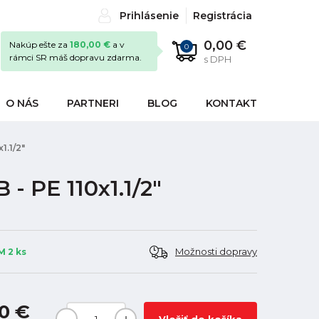
Prihlásenie
Registrácia
0,00 €
Nakúp ešte za
180,00 €
a v
0
rámci SR máš dopravu zdarma.
s DPH
O NÁS
PARTNERI
BLOG
KONTAKT
1.1/2"
- PE 110x1.1/2"
Možnosti dopravy
 2 ks
0 €