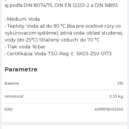
aj podľa DIN 8074/75, DIN EN 12201-2 a DIN 16893
• Médium: Voda
• Teploty: Voda: až do 90 °C (iba pre oceľové rúry vo
vykurovacom systéme); pitná voda: oblasť studenej
vody (do 25°C) Stlačený vzduch: do 70 °C
• Tlak: voda: 16 bar
• Certifikácia: Voda: TSÚ-Reg. č.: SK03-ZSV-0173
Parametre
Balenie
1/15
Hmotnosť
0,33
kg
EAN
4019576002345