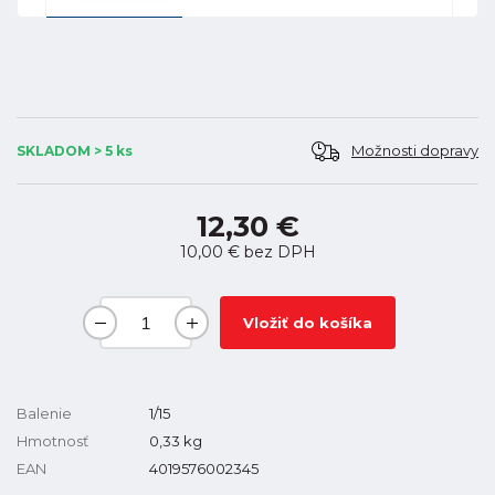
Možnosti dopravy
SKLADOM > 5 ks
12,30 €
10,00 €
bez DPH
Vložiť do košíka
Balenie
1/15
Hmotnosť
0,33
kg
EAN
4019576002345