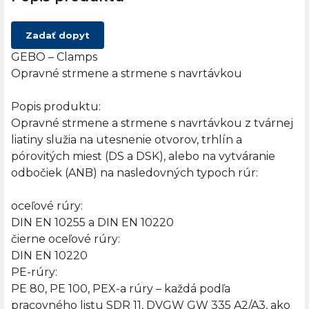
Zadať dopyt
GEBO – Clamps
Opravné strmene a strmene s navrtávkou
Popis produktu:
Opravné strmene a strmene s navrtávkou z tvárnej
liatiny služia na utesnenie otvorov, trhlín a
pórovitých miest (DS a DSK), alebo na vytváranie
odbočiek (ANB) na nasledovných typoch rúr:
oceľové rúry:
DIN EN 10255 a DIN EN 10220
čierne oceľové rúry:
DIN EN 10220
PE-rúry:
PE 80, PE 100, PEX-a rúry – každá podľa
pracovného listu SDR 11, DVGW GW 335 A2/A3, ako