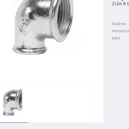
21,64 €
b
Balenie
Hmotnos
EAN