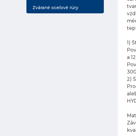
tva
Zvárané oceľové rúry
vzd
méd
tep
1) 
Pov
a 1
Pov
300
2) 
Pro
ale
HYD
Mat
Záv
kva