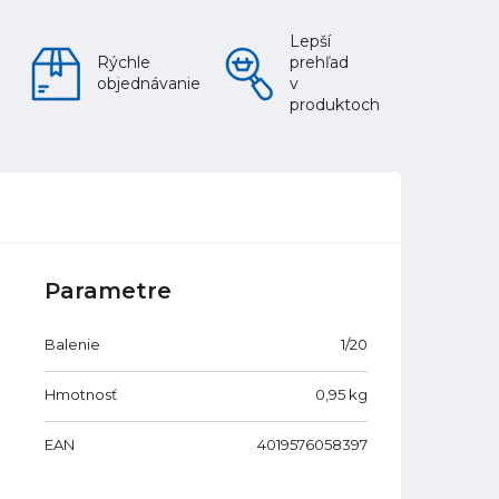
Lepší
Rýchle
prehľad
objednávanie
v
produktoch
Parametre
Balenie
1/20
Hmotnosť
0,95
kg
EAN
4019576058397