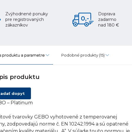
Zvýhodnené ponuky
Doprava
pre registrovaných
zadarmo
zákazníkov
nad 180 €
s produktu a parametre
Podobné produkty
(15)
pis produktu
adať dopyt
O – Platinum
itové tvarovky GEBO vyhotovené z temperovanej
tiny, zodpovedajú norme č. EN 10242:1994 a sú opatrené
ačením kvality materiálu „A“. V súlade touto normou, je