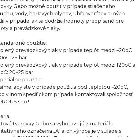
rovky Gebo možné použiť v prípade stlačeného
uchu, vody, horľavých plynov, uhľohydrátov a iných
ií v prípade, ak sa dodržia hodnoty predpísané pre
loty a prevádzkové tlaky.
Štandardné použitie:
olený prevádzkový tlak v prípade teplôt medzi –20oC
20oC: 25 bar
olený prevádzkový tlak v prípade teplôt medzi 120oC a
oC: 20–25 bar
Špeciálne použitie:
síme, aby ste v prípade použitia pod teplotou –20oC,
bo v inom špecifickom prípade kontaktovali spoločnosť
ROUS s.r.o.!
eriál:
itové tvarovky Gebo sa vyhotovujú z materiálu
litatívneho označenia „A“ a ich výroba je v súlade s