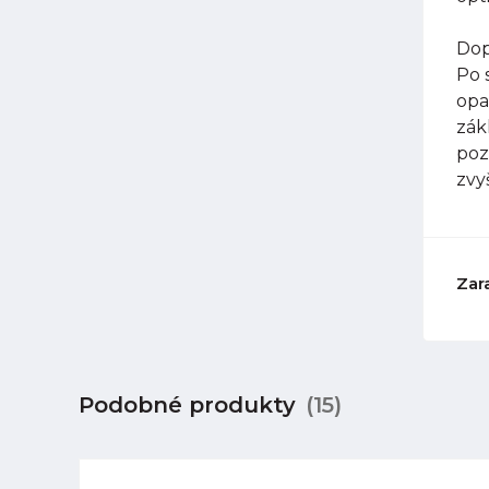
Dop
Po 
opa
zák
poz
zvy
Zar
Podobné produkty
(15)