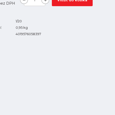
Vložiť do košíka
ez DPH
1/20
ť
0,95
kg
4019576058397