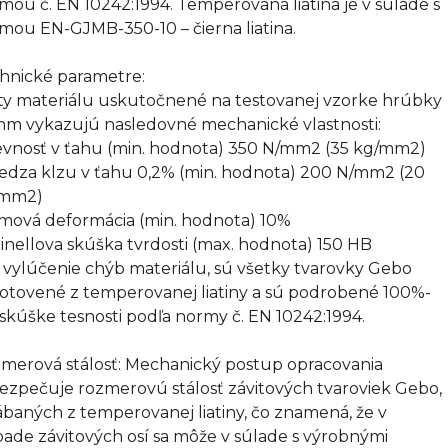
mou č. EN 10242:1994. Temperovaná liatina je v súlade s
mou EN-GJMB-350-10 – čierna liatina.
hnické parametre:
ty materiálu uskutočnené na testovanej vzorke hrúbky
mm vykazujú nasledovné mechanické vlastnosti:
evnosť v ťahu (min. hodnota) 350 N/mm2 (35 kg/mm2)
edza klzu v ťahu 0,2% (min. hodnota) 200 N/mm2 (20
/mm2)
omová deformácia (min. hodnota) 10%
rinellova skúška tvrdosti (max. hodnota) 150 HB
 vylúčenie chýb materiálu, sú všetky tvarovky Gebo
otovené z temperovanej liatiny a sú podrobené 100%-
 skúške tesnosti podľa normy č. EN 10242:1994.
merová stálosť: Mechanický postup opracovania
ezpečuje rozmerovú stálosť závitových tvaroviek Gebo,
ábaných z temperovanej liatiny, čo znamená, že v
pade závitových osí sa môže v súlade s výrobnými