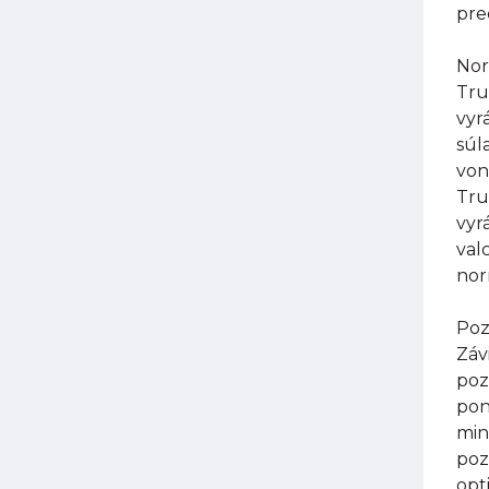
pre
Nor
Tru
vyr
súl
von
Tru
vyr
val
nor
Poz
Záv
poz
pon
min
poz
opt