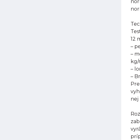
nor
nor
Tec
Tes
12 
– p
– m
kg
– l
– B
Pre
vyh
nej
Roz
zab
vyr
prí