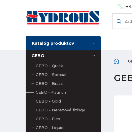
+4
Katalóg produktov
GEBO
G
GEBO - Quick
GEBO - Special
GEB
GEBO - Brass
GEBO - Platinum
GEBO - Gold
GEBO - Nerezové fitingy
GEBO - Flex
GEBO - Liquid