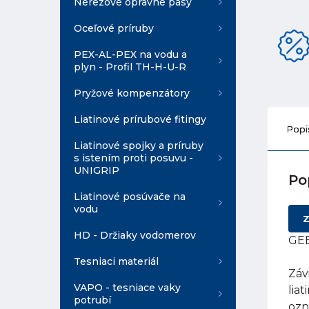
Nerezové opravné pásy
Oceľové príruby
PEX-AL-PEX na vodu a
plyn - Profil TH-H-U-R
Pryžové kompenzátory
Liatinové prírubové fitingy
Popi
Liatinové spojky a príruby
s istením proti posuvu -
UNIGRIP
Po
Liatinové posúvače na
vodu
Z
HD - Držiaky vodomerov
GEB
Tesniaci materiál
Záv
VAPO - tesniace vaky
lia
potrubí
ozn