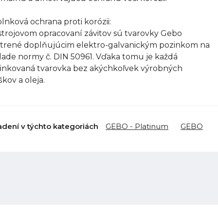
lnková ochrana proti korózii:
strojovom opracovaní závitov sú tvarovky Gebo
trené doplňujúcim elektro-galvanickým pozinkom na
lade normy č. DIN 50961. Vďaka tomu je každá
inkovaná tvarovka bez akýchkoľvek výrobných
škov a oleja.
adení v týchto kategoriách
GEBO - Platinum
GEBO