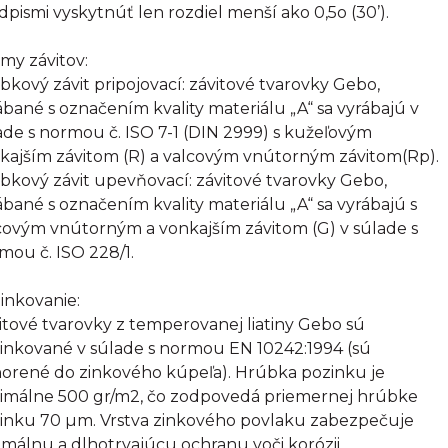
dpismi vyskytnúť len rozdiel menší ako 0,5o (30’).
my závitov:
bkový závit pripojovací: závitové tvarovky Gebo,
ábané s označením kvality materiálu „A“ sa vyrábajú v
ade s normou č. ISO 7-1 (DIN 2999) s kužeľovým
kajším závitom (R) a valcovým vnútorným závitom(Rp).
bkový závit upevňovací: závitové tvarovky Gebo,
ábané s označením kvality materiálu „A“ sa vyrábajú s
covým vnútorným a vonkajším závitom (G) v súlade s
mou č. ISO 228/1.
inkovanie:
itové tvarovky z temperovanej liatiny Gebo sú
inkované v súlade s normou EN 10242:1994 (sú
orené do zinkového kúpeľa). Hrúbka pozinku je
imálne 500 gr/m2, čo zodpovedá priemernej hrúbke
inku 70 µm. Vrstva zinkového povlaku zabezpečuje
imálnu a dlhotrvajúcu ochranu voči korózii.