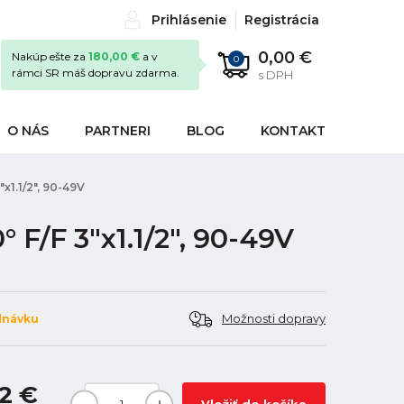
Prihlásenie
Registrácia
0,00 €
Nakúp ešte za
180,00 €
a v
0
rámci SR máš dopravu zdarma.
s DPH
O NÁS
PARTNERI
BLOG
KONTAKT
x1.1/2", 90-49V
 F/F 3"x1.1/2", 90-49V
Možnosti dopravy
dnávku
2 €