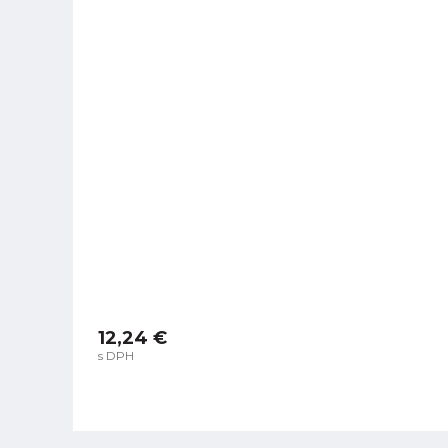
12,24 €
s DPH