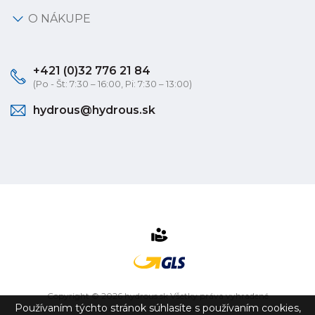
O NÁKUPE
+421 (0)32 776 21 84
(Po - Št: 7:30 – 16:00, Pi: 7:30 – 13:00)
hydrous@hydrous.sk
Copyright © 2026 hydrous.sk Všetky práva vyhradené
Používaním týchto stránok súhlasíte s používaním cookies,
eshop na mieru
vytvorilo
vibration.sk