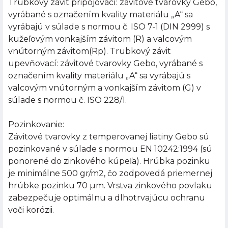
Trubkový závit pripojovací: závitové tvarovky Gebo,
vyrábané s označením kvality materiálu „A“ sa
vyrábajú v súlade s normou č. ISO 7-1 (DIN 2999) s
kužeľovým vonkajším závitom (R) a valcovým
vnútorným závitom(Rp). Trubkový závit
upevňovací: závitové tvarovky Gebo, vyrábané s
označením kvality materiálu „A“ sa vyrábajú s
valcovým vnútorným a vonkajším závitom (G) v
súlade s normou č. ISO 228/1.
Pozinkovanie:
Závitové tvarovky z temperovanej liatiny Gebo sú
pozinkované v súlade s normou EN 10242:1994 (sú
ponorené do zinkového kúpeľa). Hrúbka pozinku
je minimálne 500 gr/m2, čo zodpovedá priemernej
hrúbke pozinku 70 µm. Vrstva zinkového povlaku
zabezpečuje optimálnu a dlhotrvajúcu ochranu
voči korózii.