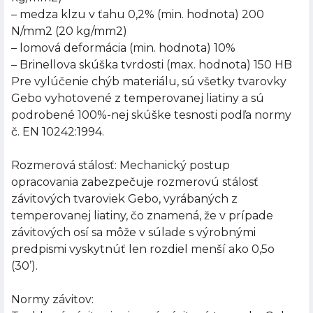
– medza klzu v ťahu 0,2% (min. hodnota) 200
N/mm2 (20 kg/mm2)
– lomová deformácia (min. hodnota) 10%
– Brinellova skúška tvrdosti (max. hodnota) 150 HB
Pre vylúčenie chýb materiálu, sú všetky tvarovky
Gebo vyhotovené z temperovanej liatiny a sú
podrobené 100%-nej skúške tesnosti podľa normy
č. EN 10242:1994.
Rozmerová stálosť: Mechanický postup
opracovania zabezpečuje rozmerovú stálosť
závitových tvaroviek Gebo, vyrábaných z
temperovanej liatiny, čo znamená, že v prípade
závitových osí sa môže v súlade s výrobnými
predpismi vyskytnúť len rozdiel menší ako 0,5o
(30’).
Normy závitov: