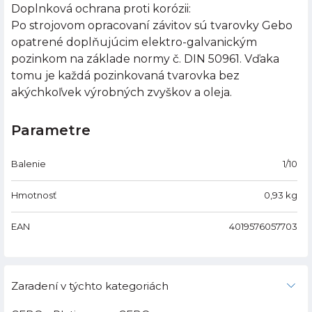
Doplnková ochrana proti korózii:
Po strojovom opracovaní závitov sú tvarovky Gebo
opatrené doplňujúcim elektro-galvanickým
pozinkom na základe normy č. DIN 50961. Vďaka
tomu je každá pozinkovaná tvarovka bez
akýchkoľvek výrobných zvyškov a oleja.
Parametre
Balenie
1/10
Hmotnosť
0,93
kg
EAN
4019576057703
Zaradení v týchto kategoriách