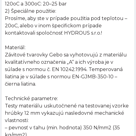
120oC a 300oC: 20–25 bar
2) Špeciálne použitie:
Prosíme, aby ste v prípade použitia pod teplotou –
20oC, alebo v inom špecifickom prípade
kontaktovali spoločnosť HYDROUS s.r.o.!
Materiál:
Závitové tvarovky Gebo sa vyhotovujú z materiálu
kvalitatívneho označenia „A“ a ich výroba je v
súlade s normou č. EN 10242:1994. Temperovaná
liatina je v súlade s normou EN-GJMB-350-10 –
čierna liatina.
Technické parametre:
Testy materiálu uskutočnené na testovanej vzorke
hrúbky 12 mm vykazujú nasledovné mechanické
vlastnosti:
– pevnosť v ťahu (min. hodnota) 350 N/mm2 (35
kg/mm2)