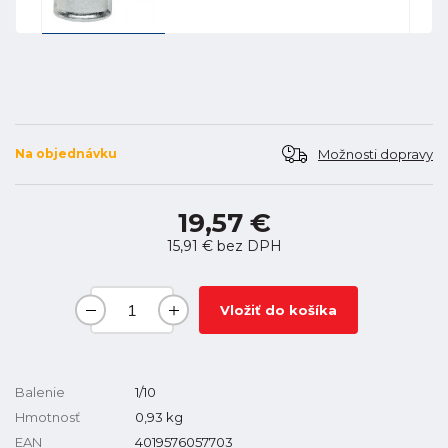
Možnosti dopravy
Na objednávku
19,57 €
15,91 €
bez DPH
Vložiť do košíka
Balenie
1/10
Hmotnosť
0,93
kg
EAN
4019576057703