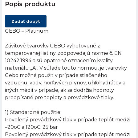
Popis produktu
Zadať dopyt
GEBO – Platinum
Závitové tvarovky GEBO vyhotovené z
temperovanej liatiny, zodpovedajú norme č. EN
10242:1994 a sú opatrené označením kvality
materiálu „A“. V súlade touto normou, je tvarovky
Gebo možné použiť v prípade stlačeného
vzduchu, vody, horľavých plynov, uhľohydrátov a
iných médií v prípade, ak sa dodržia hodnoty
predpísané pre teploty a prevádzkové tlaky.
1) Štandardné použitie:
Povolený prevádzkový tlak v prípade teplôt medzi
–20oC a 120oC: 25 bar
Povolený prevádzkový tlak v prípade teplôt medzi