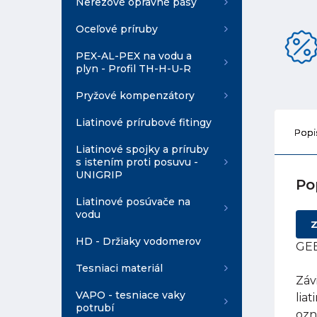
Nerezové opravné pásy
Oceľové príruby
PEX-AL-PEX na vodu a
plyn - Profil TH-H-U-R
Pryžové kompenzátory
Liatinové prírubové fitingy
Popi
Liatinové spojky a príruby
s istením proti posuvu -
UNIGRIP
Po
Liatinové posúvače na
vodu
Z
HD - Držiaky vodomerov
GEB
Tesniaci materiál
Záv
VAPO - tesniace vaky
lia
potrubí
ozn