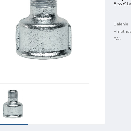
8,55 €
b
Balenie
Hmotnos
EAN