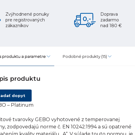
Zvýhodnené ponuky
Doprava
pre registrovaných
zadarmo
zákazníkov
nad 180 €
s produktu a parametre
Podobné produkty
(15)
pis produktu
adať dopyt
O – Platinum
itové tvarovky GEBO vyhotovené z temperovanej
tiny, zodpovedajú norme č. EN 10242:1994 a sú opatrené
ačením kvality materiálu „A“. V súlade touto normou, je