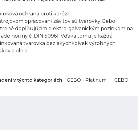
lnková ochrana proti korózii:
strojovom opracovaní závitov sú tvarovky Gebo
trené doplňujúcim elektro-galvanickým pozinkom na
lade normy č. DIN 50961. Vďaka tomu je každá
inkovaná tvarovka bez akýchkoľvek výrobných
škov a oleja.
adení v týchto kategoriách
GEBO - Platinum
GEBO