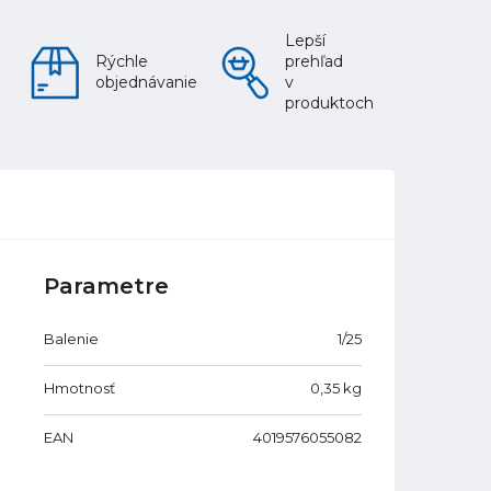
Lepší
Rýchle
prehľad
objednávanie
v
produktoch
Parametre
Balenie
1/25
Hmotnosť
0,35
kg
EAN
4019576055082