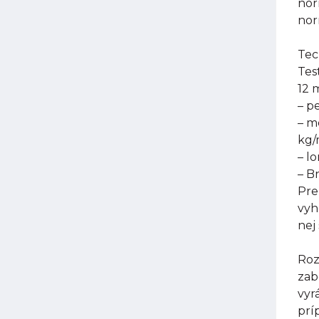
nor
nor
Tec
Tes
12 
– p
– m
kg
– l
– B
Pre
vyh
nej
Roz
zab
vyr
prí