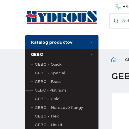
+4
Katalóg produktov
GEBO
G
GEBO - Quick
GEBO - Special
GEB
GEBO - Brass
GEBO - Platinum
GEBO - Gold
GEBO - Nerezové fitingy
GEBO - Flex
GEBO - Liquid