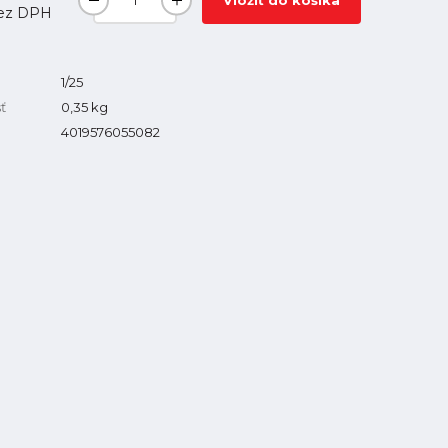
Vložiť do košíka
ez DPH
1/25
ť
0,35
kg
4019576055082