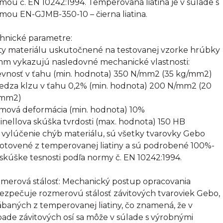
mou č. EN 10242:1994. Temperovaná liatina je v súlade s
mou EN-GJMB-350-10 – čierna liatina.
hnické parametre:
ty materiálu uskutočnené na testovanej vzorke hrúbky
mm vykazujú nasledovné mechanické vlastnosti:
evnosť v ťahu (min. hodnota) 350 N/mm2 (35 kg/mm2)
edza klzu v ťahu 0,2% (min. hodnota) 200 N/mm2 (20
/mm2)
omová deformácia (min. hodnota) 10%
rinellova skúška tvrdosti (max. hodnota) 150 HB
 vylúčenie chýb materiálu, sú všetky tvarovky Gebo
otovené z temperovanej liatiny a sú podrobené 100%-
 skúške tesnosti podľa normy č. EN 10242:1994.
merová stálosť: Mechanický postup opracovania
ezpečuje rozmerovú stálosť závitových tvaroviek Gebo,
ábaných z temperovanej liatiny, čo znamená, že v
pade závitových osí sa môže v súlade s výrobnými