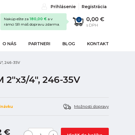
Prihlásenie
Registrácia
0,00 €
Nakúp ešte za
180,00 €
a v
0
rámci SR máš dopravu zdarma.
s DPH
O NÁS
PARTNERI
BLOG
KONTAKT
", 246-35V
 2"x3/4", 246-35V
Možnosti dopravy
dnávku
2 €