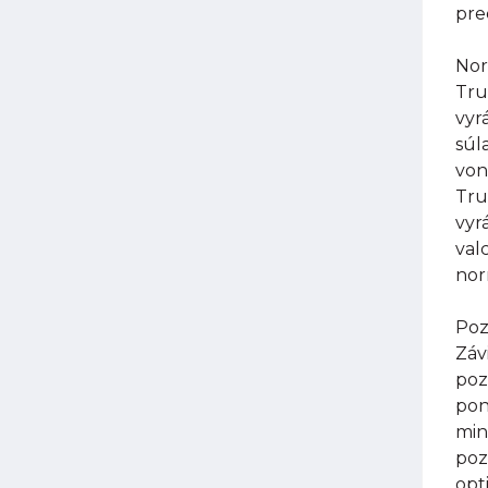
pre
Nor
Tru
vyr
súl
von
Tru
vyr
val
nor
Poz
Záv
poz
pon
min
poz
opt