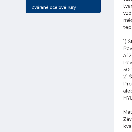
tva
Zvárané oceľové rúry
vzd
méd
tep
1) 
Pov
a 1
Pov
300
2) 
Pro
ale
HYD
Mat
Záv
kva