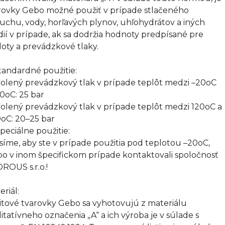
rovky Gebo možné použiť v prípade stlačeného
uchu, vody, horľavých plynov, uhľohydrátov a iných
ií v prípade, ak sa dodržia hodnoty predpísané pre
loty a prevádzkové tlaky.
Štandardné použitie:
olený prevádzkový tlak v prípade teplôt medzi –20oC
20oC: 25 bar
olený prevádzkový tlak v prípade teplôt medzi 120oC a
oC: 20–25 bar
Špeciálne použitie:
síme, aby ste v prípade použitia pod teplotou –20oC,
bo v inom špecifickom prípade kontaktovali spoločnosť
ROUS s.r.o.!
eriál:
itové tvarovky Gebo sa vyhotovujú z materiálu
litatívneho označenia „A“ a ich výroba je v súlade s