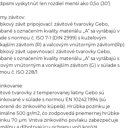
dpismi vyskytnúť len rozdiel menší ako 0,5o (30’).
my závitov:
bkový závit pripojovací: závitové tvarovky Gebo,
ábané s označením kvality materiálu „A“ sa vyrábajú v
ade s normou č. ISO 7-1 (DIN 2999) s kužeľovým
kajším závitom (R) a valcovým vnútorným závitom(Rp).
bkový závit upevňovací: závitové tvarovky Gebo,
ábané s označením kvality materiálu „A“ sa vyrábajú s
covým vnútorným a vonkajším závitom (G) v súlade s
mou č. ISO 228/1.
inkovanie:
itové tvarovky z temperovanej liatiny Gebo sú
inkované v súlade s normou EN 10242:1994 (sú
orené do zinkového kúpeľa). Hrúbka pozinku je
imálne 500 gr/m2, čo zodpovedá priemernej hrúbke
inku 70 µm. Vrstva zinkového povlaku zabezpečuje
imálnu a dlhotrvajúcu ochranu voči korózii.