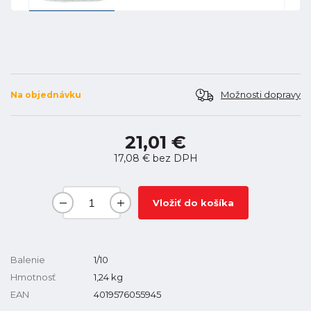
Možnosti dopravy
Na objednávku
21,01 €
17,08 €
bez DPH
Vložiť do košíka
Balenie
1/10
Hmotnosť
1,24
kg
EAN
4019576055945