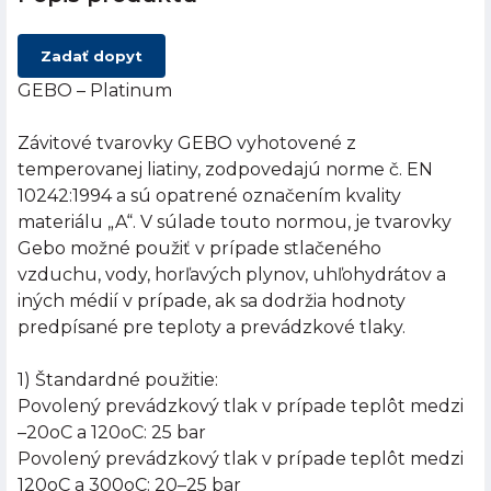
Zadať dopyt
GEBO – Platinum
Závitové tvarovky GEBO vyhotovené z
temperovanej liatiny, zodpovedajú norme č. EN
10242:1994 a sú opatrené označením kvality
materiálu „A“. V súlade touto normou, je tvarovky
Gebo možné použiť v prípade stlačeného
vzduchu, vody, horľavých plynov, uhľohydrátov a
iných médií v prípade, ak sa dodržia hodnoty
predpísané pre teploty a prevádzkové tlaky.
1) Štandardné použitie:
Povolený prevádzkový tlak v prípade teplôt medzi
–20oC a 120oC: 25 bar
Povolený prevádzkový tlak v prípade teplôt medzi
120oC a 300oC: 20–25 bar