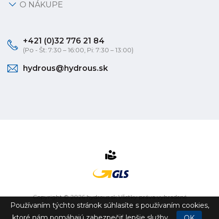
O NÁKUPE
+421 (0)32 776 21 84
(Po - Št: 7:30 – 16:00, Pi: 7:30 – 13:00)
hydrous@hydrous.sk
Copyright © 2026 hydrous.sk Všetky práva vyhradené
Používaním týchto stránok súhlasíte s používaním cookies,
eshop na mieru
vytvorilo
vibration.sk
ktoré nám pomáhajú zabezpečiť lepšie služby.
OK