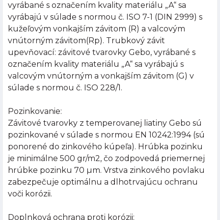
vyrábané s označením kvality materiálu „A“ sa
vyrábajú v súlade s normou č. ISO 7-1 (DIN 2999) s
kužeľovým vonkajším závitom (R) a valcovým
vnútorným závitom(Rp). Trubkový závit
upevňovací: závitové tvarovky Gebo, vyrábané s
označením kvality materiálu „A“ sa vyrábajú s
valcovým vnútorným a vonkajším závitom (G) v
súlade s normou č. ISO 228/1.
Pozinkovanie:
Závitové tvarovky z temperovanej liatiny Gebo sú
pozinkované v súlade s normou EN 10242:1994 (sú
ponorené do zinkového kúpeľa). Hrúbka pozinku
je minimálne 500 gr/m2, čo zodpovedá priemernej
hrúbke pozinku 70 µm. Vrstva zinkového povlaku
zabezpečuje optimálnu a dlhotrvajúcu ochranu
voči korózii.
Doplnková ochrana proti korózii: