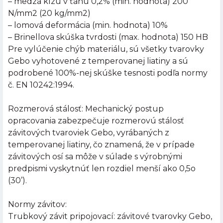
– medza klzu v ťahu 0,2% (min. hodnota) 200
N/mm2 (20 kg/mm2)
– lomová deformácia (min. hodnota) 10%
– Brinellova skúška tvrdosti (max. hodnota) 150 HB
Pre vylúčenie chýb materiálu, sú všetky tvarovky
Gebo vyhotovené z temperovanej liatiny a sú
podrobené 100%-nej skúške tesnosti podľa normy
č. EN 10242:1994.
Rozmerová stálosť: Mechanický postup
opracovania zabezpečuje rozmerovú stálosť
závitových tvaroviek Gebo, vyrábaných z
temperovanej liatiny, čo znamená, že v prípade
závitových osí sa môže v súlade s výrobnými
predpismi vyskytnúť len rozdiel menší ako 0,5o
(30’).
Normy závitov:
Trubkový závit pripojovací: závitové tvarovky Gebo,