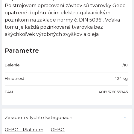
Po strojovom opracovaní závitov sú tvarovky Gebo
opatrené doplňujúcim elektro-galvanickým
pozinkom na základe normy č. DIN 50961. Vďaka
tomu je každá pozinkovaná tvarovka bez
akýchkoľvek výrobných zvyškov a oleja.
Parametre
Balenie
1/10
Hmotnosť
1,24
kg
EAN
4019576055945
Zaradení v týchto kategoriách
GEBO - Platinum
GEBO