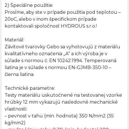
2) Špeciálne použitie:
Prosíme, aby ste v prípade použitia pod teplotou –
20oC, alebo v inom špecifickom prípade
kontaktovali spoločnosť HYDROUS s.r.o.!
Materiál:
Závitové tvarovky Gebo sa vyhotovujú z materiálu
kvalitatívneho označenia „A“ a ich výroba je v
súlade s normou č. EN 10242:1994. Temperovaná
liatina je v súlade s normou EN-GJMB-350-10 –
čierna liatina.
Technické parametre:
Testy materiálu uskutočnené na testovanej vzorke
hrúbky 12 mm vykazujú nasledovné mechanické
vlastnosti:
– pevnosť v ťahu (min. hodnota) 350 N/mm2 (35
kg/mm2)