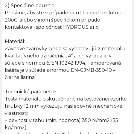
2) Špeciálne použitie:
Prosíme, aby ste v prípade použitia pod teplotou –
20oC, alebo v inom špecifickom prípade
kontaktovali spoločnosť HYDROUS s.r.o.!
Materiál:
Závitové tvarovky Gebo sa vyhotovujú z materiálu
kvalitatívneho označenia „A“ a ich výroba je v
súlade s normou č. EN 10242:1994. Temperovaná
liatina je v súlade s normou EN-GJMB-350-10 –
čierna liatina.
Technické parametre:
Testy materiálu uskutočnené na testovanej vzorke
hrúbky 12 mm vykazujú nasledovné mechanické
vlastnosti:
– pevnosť v ťahu (min. hodnota) 350 N/mm2 (35
kg/mm2)