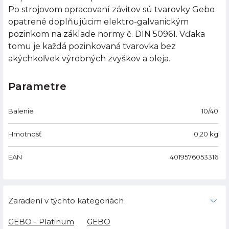
Po strojovom opracovaní závitov sú tvarovky Gebo
opatrené doplňujúcim elektro-galvanickým
pozinkom na základe normy č. DIN 50961. Vďaka
tomu je každá pozinkovaná tvarovka bez
akýchkoľvek výrobných zvyškov a oleja.
Parametre
Balenie
10/40
Hmotnosť
0,20
kg
EAN
4019576053316
Zaradení v týchto kategoriách
GEBO - Platinum
GEBO