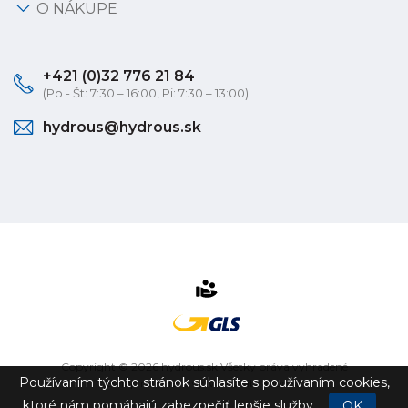
O NÁKUPE
+421 (0)32 776 21 84
(Po - Št: 7:30 – 16:00, Pi: 7:30 – 13:00)
hydrous@hydrous.sk
Copyright © 2026 hydrous.sk Všetky práva vyhradené
Používaním týchto stránok súhlasíte s používaním cookies,
eshop na mieru
vytvorilo
vibration.sk
ktoré nám pomáhajú zabezpečiť lepšie služby.
OK