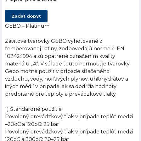
Zadať dopyt
GEBO – Platinum
Závitové tvarovky GEBO vyhotovené z
temperovanej liatiny, zodpovedajú norme č. EN
10242:1994 a sú opatrené označením kvality
materiálu „A“. V súlade touto normou, je tvarovky
Gebo možné použiť v prípade stlačeného
vzduchu, vody, horľavých plynov, uhľohydrátov a
iných médií v prípade, ak sa dodržia hodnoty
predpísané pre teploty a prevádzkové tlaky.
1) Štandardné použitie:
Povolený prevádzkový tlak v prípade teplôt medzi
–20oC a 120oC: 25 bar
Povolený prevádzkový tlak v prípade teplôt medzi
120oC a 300oC: 20–25 bar