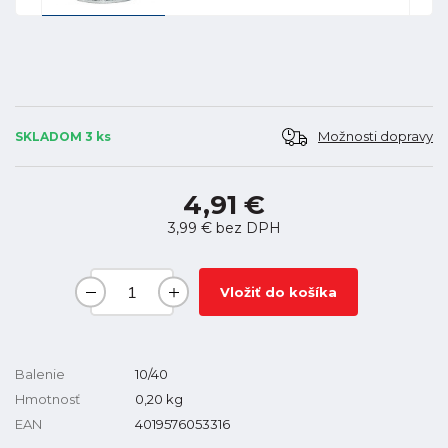
Možnosti dopravy
SKLADOM 3 ks
4,91 €
3,99 €
bez DPH
Vložiť do košíka
Balenie
10/40
Hmotnosť
0,20
kg
EAN
4019576053316