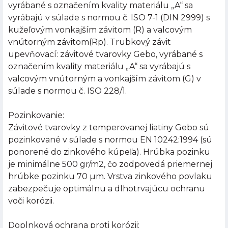
vyrábané s označením kvality materiálu „A“ sa
vyrábajú v súlade s normou č. ISO 7-1 (DIN 2999) s
kužeľovým vonkajším závitom (R) a valcovým
vnútorným závitom(Rp). Trubkový závit
upevňovací: závitové tvarovky Gebo, vyrábané s
označením kvality materiálu „A“ sa vyrábajú s
valcovým vnútorným a vonkajším závitom (G) v
súlade s normou č. ISO 228/1.
Pozinkovanie:
Závitové tvarovky z temperovanej liatiny Gebo sú
pozinkované v súlade s normou EN 10242:1994 (sú
ponorené do zinkového kúpeľa). Hrúbka pozinku
je minimálne 500 gr/m2, čo zodpovedá priemernej
hrúbke pozinku 70 µm. Vrstva zinkového povlaku
zabezpečuje optimálnu a dlhotrvajúcu ochranu
voči korózii.
Doplnková ochrana proti korózii: