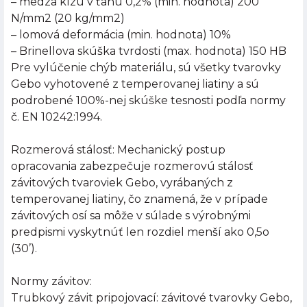
– medza klzu v ťahu 0,2% (min. hodnota) 200
N/mm2 (20 kg/mm2)
– lomová deformácia (min. hodnota) 10%
– Brinellova skúška tvrdosti (max. hodnota) 150 HB
Pre vylúčenie chýb materiálu, sú všetky tvarovky
Gebo vyhotovené z temperovanej liatiny a sú
podrobené 100%-nej skúške tesnosti podľa normy
č. EN 10242:1994.
Rozmerová stálosť: Mechanický postup
opracovania zabezpečuje rozmerovú stálosť
závitových tvaroviek Gebo, vyrábaných z
temperovanej liatiny, čo znamená, že v prípade
závitových osí sa môže v súlade s výrobnými
predpismi vyskytnúť len rozdiel menší ako 0,5o
(30’).
Normy závitov:
Trubkový závit pripojovací: závitové tvarovky Gebo,