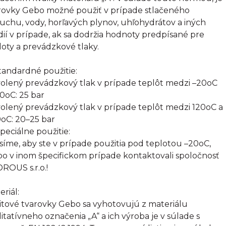
rovky Gebo možné použiť v prípade stlačeného
uchu, vody, horľavých plynov, uhľohydrátov a iných
ií v prípade, ak sa dodržia hodnoty predpísané pre
loty a prevádzkové tlaky.
Štandardné použitie:
olený prevádzkový tlak v prípade teplôt medzi –20oC
20oC: 25 bar
olený prevádzkový tlak v prípade teplôt medzi 120oC a
oC: 20–25 bar
Špeciálne použitie:
síme, aby ste v prípade použitia pod teplotou –20oC,
bo v inom špecifickom prípade kontaktovali spoločnosť
ROUS s.r.o.!
eriál:
itové tvarovky Gebo sa vyhotovujú z materiálu
litatívneho označenia „A“ a ich výroba je v súlade s