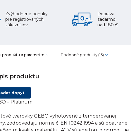
Zvýhodnené ponuky
Doprava
pre registrovaných
zadarmo
zákazníkov
nad 180 €
s produktu a parametre
Podobné produkty
(15)
pis produktu
adať dopyt
O – Platinum
itové tvarovky GEBO vyhotovené z temperovanej
tiny, zodpovedajú norme č. EN 10242:1994 a sú opatrené
ačením kvality materiálu „A“. V súlade touto normou, je