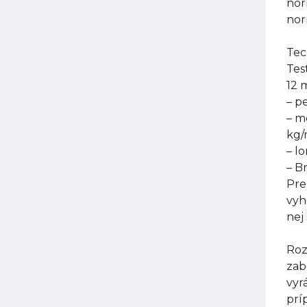
nor
nor
Tec
Tes
12 
– p
– m
kg
– l
– B
Pre
vyh
nej
Roz
zab
vyr
prí