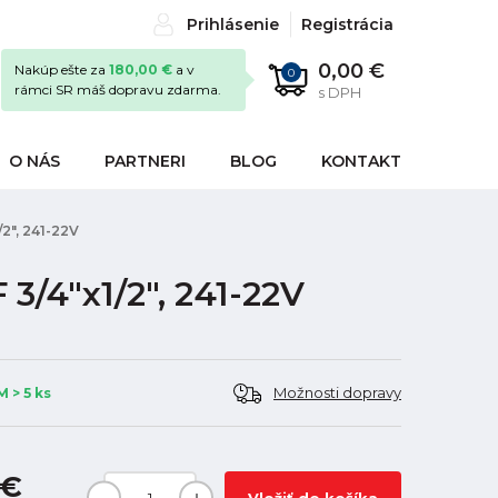
Prihlásenie
Registrácia
0,00 €
Nakúp ešte za
180,00 €
a v
0
rámci SR máš dopravu zdarma.
s DPH
O NÁS
PARTNERI
BLOG
KONTAKT
2", 241-22V
3/4"x1/2", 241-22V
Možnosti dopravy
 > 5 ks
 €