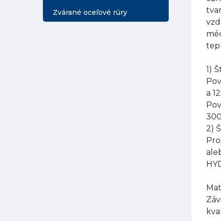
tva
Zvárané oceľové rúry
vzd
méd
tep
1) 
Pov
a 1
Pov
300
2) 
Pro
ale
HYD
Mat
Záv
kva