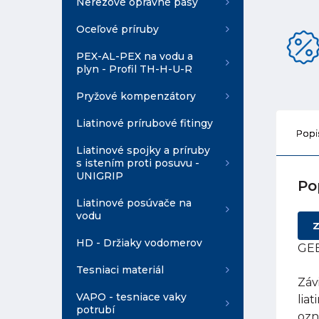
Nerezové opravné pásy
Oceľové príruby
PEX-AL-PEX na vodu a
plyn - Profil TH-H-U-R
Pryžové kompenzátory
Liatinové prírubové fitingy
Popi
Liatinové spojky a príruby
s istením proti posuvu -
UNIGRIP
Po
Liatinové posúvače na
vodu
Z
HD - Držiaky vodomerov
GEB
Tesniaci materiál
Záv
VAPO - tesniace vaky
lia
potrubí
ozn