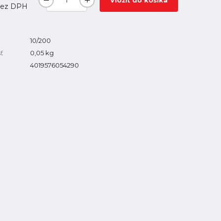
Vložiť do košíka
ez DPH
10/200
ť
0,05
kg
4019576054290