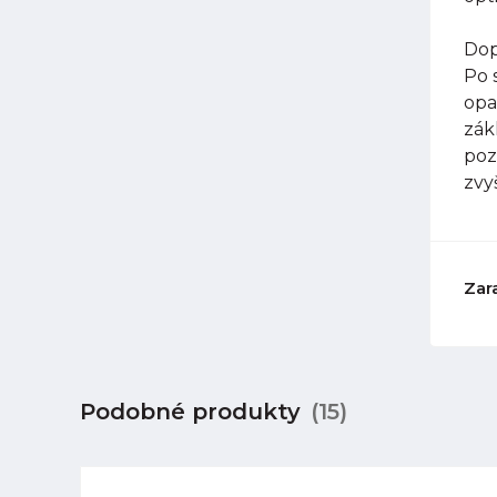
Dop
Po 
opa
zák
poz
zvy
Zar
Podobné produkty
(15)