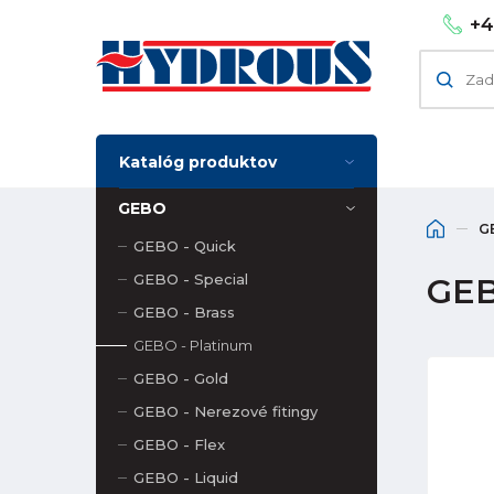
+4
Katalóg produktov
GEBO
G
GEBO - Quick
GEBO - Special
GEB
GEBO - Brass
GEBO - Platinum
GEBO - Gold
GEBO - Nerezové fitingy
GEBO - Flex
GEBO - Liquid