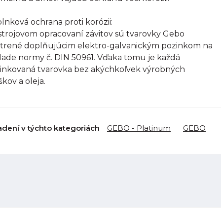
lnková ochrana proti korózii:
strojovom opracovaní závitov sú tvarovky Gebo
trené doplňujúcim elektro-galvanickým pozinkom na
lade normy č. DIN 50961. Vďaka tomu je každá
inkovaná tvarovka bez akýchkoľvek výrobných
škov a oleja.
adení v týchto kategoriách
GEBO - Platinum
GEBO