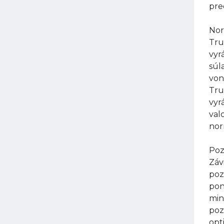
pre
Nor
Tru
vyr
súl
von
Tru
vyr
val
nor
Poz
Záv
poz
pon
min
poz
opt