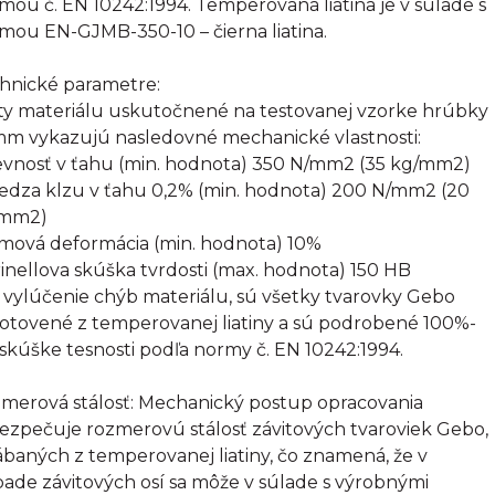
mou č. EN 10242:1994. Temperovaná liatina je v súlade s
mou EN-GJMB-350-10 – čierna liatina.
hnické parametre:
ty materiálu uskutočnené na testovanej vzorke hrúbky
mm vykazujú nasledovné mechanické vlastnosti:
evnosť v ťahu (min. hodnota) 350 N/mm2 (35 kg/mm2)
edza klzu v ťahu 0,2% (min. hodnota) 200 N/mm2 (20
/mm2)
omová deformácia (min. hodnota) 10%
rinellova skúška tvrdosti (max. hodnota) 150 HB
 vylúčenie chýb materiálu, sú všetky tvarovky Gebo
otovené z temperovanej liatiny a sú podrobené 100%-
 skúške tesnosti podľa normy č. EN 10242:1994.
merová stálosť: Mechanický postup opracovania
ezpečuje rozmerovú stálosť závitových tvaroviek Gebo,
ábaných z temperovanej liatiny, čo znamená, že v
pade závitových osí sa môže v súlade s výrobnými