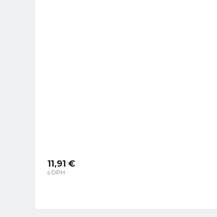
11,91 €
s DPH