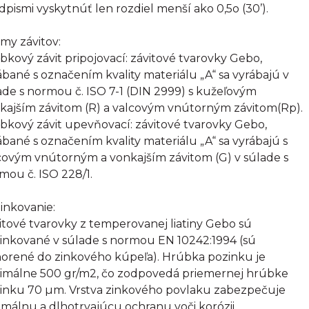
dpismi vyskytnúť len rozdiel menší ako 0,5o (30’).
my závitov:
bkový závit pripojovací: závitové tvarovky Gebo,
ábané s označením kvality materiálu „A“ sa vyrábajú v
ade s normou č. ISO 7-1 (DIN 2999) s kužeľovým
kajším závitom (R) a valcovým vnútorným závitom(Rp).
bkový závit upevňovací: závitové tvarovky Gebo,
ábané s označením kvality materiálu „A“ sa vyrábajú s
covým vnútorným a vonkajším závitom (G) v súlade s
mou č. ISO 228/1.
inkovanie:
itové tvarovky z temperovanej liatiny Gebo sú
inkované v súlade s normou EN 10242:1994 (sú
orené do zinkového kúpeľa). Hrúbka pozinku je
imálne 500 gr/m2, čo zodpovedá priemernej hrúbke
inku 70 µm. Vrstva zinkového povlaku zabezpečuje
imálnu a dlhotrvajúcu ochranu voči korózii.