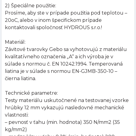
2) Špeciálne použitie:
Prosíme, aby ste v prípade použitia pod teplotou –
20oC, alebo v inom špecifickom prípade
kontaktovali spoločnosť HYDROUS s.r.o.!
Materiál:
Závitové tvarovky Gebo sa vyhotovujú z materiálu
kvalitatívneho označenia „A“ a ich výroba je v
súlade s normou č. EN 10242:1994. Temperovaná
liatina je v súlade s normou EN-GJMB-350-10 –
čierna liatina.
Technické parametre:
Testy materiálu uskutočnené na testovanej vzorke
hrúbky 12 mm vykazujú nasledovné mechanické
vlastnosti:
– pevnosť v ťahu (min. hodnota) 350 N/mm2 (35
kg/mm2)