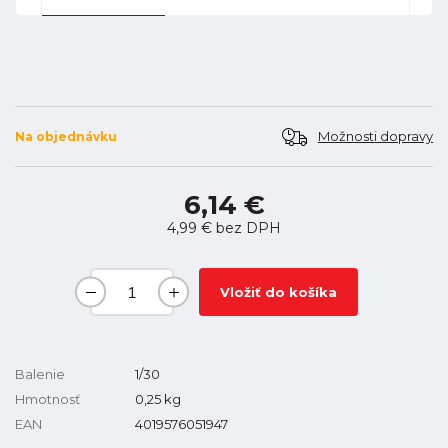
Možnosti dopravy
Na objednávku
6,14 €
4,99 €
bez DPH
Vložiť do košíka
Balenie
1/30
Hmotnosť
0,25
kg
EAN
4019576051947