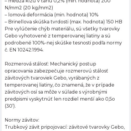
– medza klzu v ťahu 0,2% (min. hodnota) 200
N/mm2 (20 kg/mm2)
– lomová deformácia (min. hodnota) 10%
– Brinellova skúška tvrdosti (max. hodnota) 150 HB
Pre vylúčenie chýb materiálu, sú všetky tvarovky
Gebo vyhotovené z temperovanej liatiny a sú
podrobené 100%-nej skúške tesnosti podľa normy
č. EN 10242:1994.
Rozmerová stálosť: Mechanický postup
opracovania zabezpečuje rozmerovú stálosť
závitových tvaroviek Gebo, vyrábaných z
temperovanej liatiny, čo znamená, že v prípade
závitových osí sa môže v súlade s výrobnými
predpismi vyskytnúť len rozdiel menší ako 0,5o
(30’).
Normy závitov:
Trubkový závit pripojovací: závitové tvarovky Gebo,