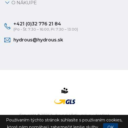
O NÁKUPE
+421 (0)32 776 21 84
(Po - Št: 7:30 – 16:00, Pi: 7:30 – 13:00)
hydrous@hydrous.sk
Copyright © 2026 hydrous.sk Všetky práva vyhradené
Používaním týchto stránok súhlasíte s používaním cookies,
eshop na mieru
vytvorilo
vibration.sk
ktoré nám pomáhajú zabezpečiť lepšie služby.
OK