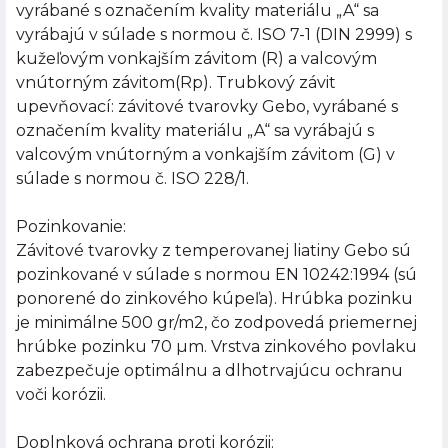
vyrábané s označením kvality materiálu „A“ sa
vyrábajú v súlade s normou č. ISO 7-1 (DIN 2999) s
kužeľovým vonkajším závitom (R) a valcovým
vnútorným závitom(Rp). Trubkový závit
upevňovací: závitové tvarovky Gebo, vyrábané s
označením kvality materiálu „A“ sa vyrábajú s
valcovým vnútorným a vonkajším závitom (G) v
súlade s normou č. ISO 228/1.
Pozinkovanie:
Závitové tvarovky z temperovanej liatiny Gebo sú
pozinkované v súlade s normou EN 10242:1994 (sú
ponorené do zinkového kúpeľa). Hrúbka pozinku
je minimálne 500 gr/m2, čo zodpovedá priemernej
hrúbke pozinku 70 µm. Vrstva zinkového povlaku
zabezpečuje optimálnu a dlhotrvajúcu ochranu
voči korózii.
Doplnková ochrana proti korózii: