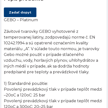
Zadať dopyt
GEBO – Platinum
Závitové tvarovky GEBO vyhotovené z
temperovanej liatiny, zodpovedajú norme č. EN
10242:1994 a sú opatrené označením kvality
materiálu „A“. V súlade touto normou, je tvarovky
Gebo možné použiť v prípade stlačeného
vzduchu, vody, horľavých plynov, uhľohydrátov a
iných médií v prípade, ak sa dodržia hodnoty
predpísané pre teploty a prevádzkové tlaky.
1) Štandardné použitie:
Povolený prevádzkový tlak v prípade teplôt medzi
–20oC a 120oC: 25 bar
Povolený prevádzkový tlak v prípade teplôt medzi
120oC a 300oC: 20–25 bar