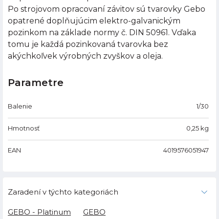
Po strojovom opracovaní závitov sú tvarovky Gebo
opatrené doplňujúcim elektro-galvanickým
pozinkom na základe normy č. DIN 50961. Vďaka
tomu je každá pozinkovaná tvarovka bez
akýchkoľvek výrobných zvyškov a oleja.
Parametre
Balenie
1/30
Hmotnosť
0,25
kg
EAN
4019576051947
Zaradení v týchto kategoriách
GEBO - Platinum
GEBO