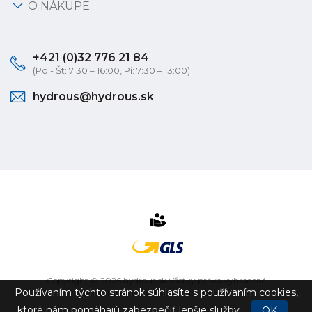
O NÁKUPE
+421 (0)32 776 21 84
(Po - Št: 7:30 – 16:00, Pi: 7:30 – 13:00)
hydrous@hydrous.sk
Copyright © 2026 hydrous.sk Všetky práva vyhradené
Používaním týchto stránok súhlasíte s používaním cookies,
eshop na mieru
vytvorilo
vibration.sk
ktoré nám pomáhajú zabezpečiť lepšie služby.
OK