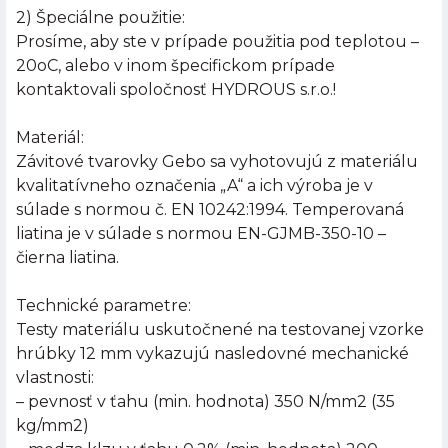
2) Špeciálne použitie:
Prosíme, aby ste v prípade použitia pod teplotou –
20oC, alebo v inom špecifickom prípade
kontaktovali spoločnosť HYDROUS s.r.o.!
Materiál:
Závitové tvarovky Gebo sa vyhotovujú z materiálu
kvalitatívneho označenia „A“ a ich výroba je v
súlade s normou č. EN 10242:1994. Temperovaná
liatina je v súlade s normou EN-GJMB-350-10 –
čierna liatina.
Technické parametre:
Testy materiálu uskutočnené na testovanej vzorke
hrúbky 12 mm vykazujú nasledovné mechanické
vlastnosti:
– pevnosť v ťahu (min. hodnota) 350 N/mm2 (35
kg/mm2)