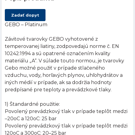
Zadať dopyt
GEBO – Platinum
Závitové tvarovky GEBO vyhotovené z
temperovanej liatiny, zodpovedajú norme č. EN
10242:1994 a sú opatrené označením kvality
materiálu „A“. V súlade touto normou, je tvarovky
Gebo možné použiť v prípade stlačeného
vzduchu, vody, horľavých plynov, uhľohydrátov a
iných médií v prípade, ak sa dodržia hodnoty
predpísané pre teploty a prevádzkové tlaky.
1) Štandardné použitie:
Povolený prevádzkový tlak v prípade teplôt medzi
–20oC a 120oC: 25 bar
Povolený prevádzkový tlak v prípade teplôt medzi
120oC a 300oC: 20–25 bar