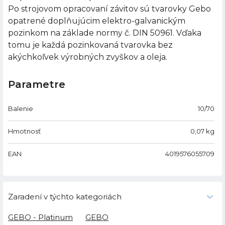
Po strojovom opracovaní závitov sú tvarovky Gebo
opatrené doplňujúcim elektro-galvanickým
pozinkom na základe normy č. DIN 50961. Vďaka
tomu je každá pozinkovaná tvarovka bez
akýchkoľvek výrobných zvyškov a oleja.
Parametre
Balenie
10/70
Hmotnosť
0,07
kg
EAN
4019576055709
Zaradení v týchto kategoriách
GEBO - Platinum
GEBO