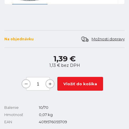
Možnosti dopravy
Na objednávku
1,39 €
1,13 €
bez DPH
Vložiť do košíka
Balenie
10/70
Hmotnosť
0,07
kg
EAN
4019576055709