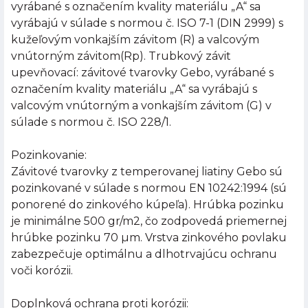
vyrábané s označením kvality materiálu „A“ sa
vyrábajú v súlade s normou č. ISO 7-1 (DIN 2999) s
kužeľovým vonkajším závitom (R) a valcovým
vnútorným závitom(Rp). Trubkový závit
upevňovací: závitové tvarovky Gebo, vyrábané s
označením kvality materiálu „A“ sa vyrábajú s
valcovým vnútorným a vonkajším závitom (G) v
súlade s normou č. ISO 228/1.
Pozinkovanie:
Závitové tvarovky z temperovanej liatiny Gebo sú
pozinkované v súlade s normou EN 10242:1994 (sú
ponorené do zinkového kúpeľa). Hrúbka pozinku
je minimálne 500 gr/m2, čo zodpovedá priemernej
hrúbke pozinku 70 µm. Vrstva zinkového povlaku
zabezpečuje optimálnu a dlhotrvajúcu ochranu
voči korózii.
Doplnková ochrana proti korózii: