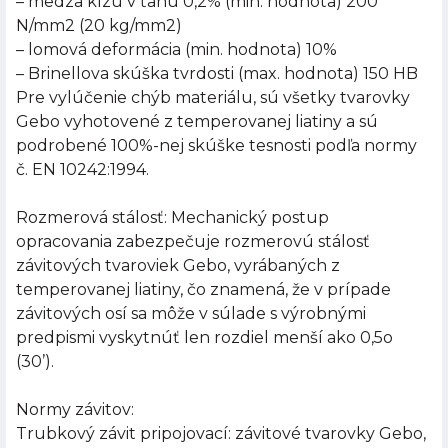
– medza klzu v ťahu 0,2% (min. hodnota) 200
N/mm2 (20 kg/mm2)
– lomová deformácia (min. hodnota) 10%
– Brinellova skúška tvrdosti (max. hodnota) 150 HB
Pre vylúčenie chýb materiálu, sú všetky tvarovky
Gebo vyhotovené z temperovanej liatiny a sú
podrobené 100%-nej skúške tesnosti podľa normy
č. EN 10242:1994.
Rozmerová stálosť: Mechanický postup
opracovania zabezpečuje rozmerovú stálosť
závitových tvaroviek Gebo, vyrábaných z
temperovanej liatiny, čo znamená, že v prípade
závitových osí sa môže v súlade s výrobnými
predpismi vyskytnúť len rozdiel menší ako 0,5o
(30’).
Normy závitov:
Trubkový závit pripojovací: závitové tvarovky Gebo,