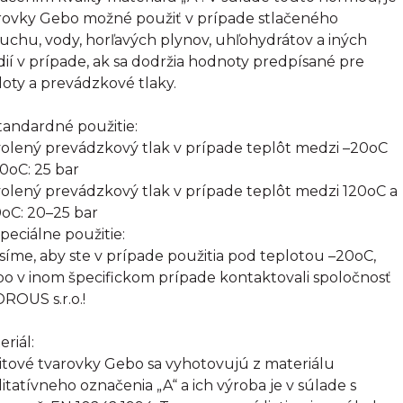
rovky Gebo možné použiť v prípade stlačeného
uchu, vody, horľavých plynov, uhľohydrátov a iných
ií v prípade, ak sa dodržia hodnoty predpísané pre
loty a prevádzkové tlaky.
Štandardné použitie:
olený prevádzkový tlak v prípade teplôt medzi –20oC
20oC: 25 bar
olený prevádzkový tlak v prípade teplôt medzi 120oC a
oC: 20–25 bar
Špeciálne použitie:
síme, aby ste v prípade použitia pod teplotou –20oC,
bo v inom špecifickom prípade kontaktovali spoločnosť
ROUS s.r.o.!
eriál:
itové tvarovky Gebo sa vyhotovujú z materiálu
litatívneho označenia „A“ a ich výroba je v súlade s