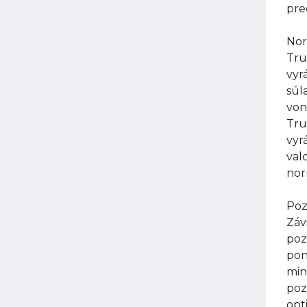
pre
Nor
Tru
vyr
súl
von
Tru
vyr
val
nor
Poz
Záv
poz
pon
min
poz
opt