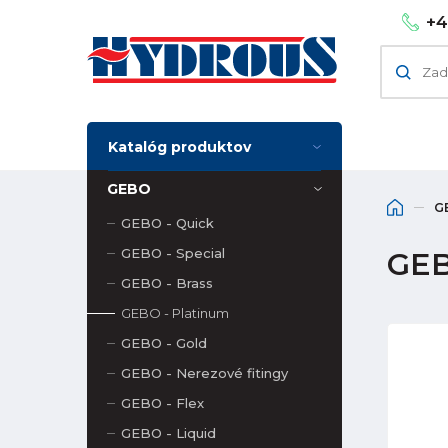
+4
Katalóg produktov
GEBO
G
GEBO - Quick
GEBO - Special
GEB
GEBO - Brass
GEBO - Platinum
GEBO - Gold
GEBO - Nerezové fitingy
GEBO - Flex
GEBO - Liquid