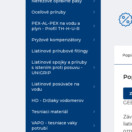
Nerezové opravné pásy
Oceľové príruby
PEX-AL-PEX na vodu a
plyn - Profil TH-H-U-R
Pryžové kompenzátory
Liatinové prírubové fitingy
Popi
Liatinové spojky a príruby
s istením proti posuvu -
UNIGRIP
Po
Liatinové posúvače na
vodu
Z
HD - Držiaky vodomerov
GEB
Tesniaci materiál
Záv
VAPO - tesniace vaky
lia
potrubí
ozn