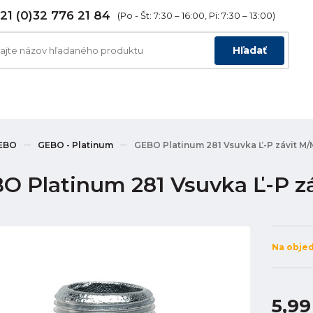
21 (0)32 776 21 84
(Po - Št: 7:30 – 16:00, Pi: 7:30 – 13:00)
Hľadať
EBO
GEBO - Platinum
GEBO Platinum 281 Vsuvka Ľ-P závit M/M
O Platinum 281 Vsuvka Ľ-P zá
Na obje
5,99