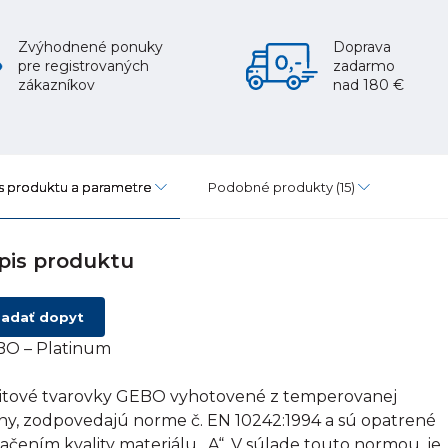
Zvýhodnené ponuky
Doprava
pre registrovaných
zadarmo
zákazníkov
nad 180 €
s produktu a parametre
Podobné produkty
(15)
pis produktu
adať dopyt
O – Platinum
itové tvarovky GEBO vyhotovené z temperovanej
tiny, zodpovedajú norme č. EN 10242:1994 a sú opatrené
ačením kvality materiálu „A“. V súlade touto normou, je