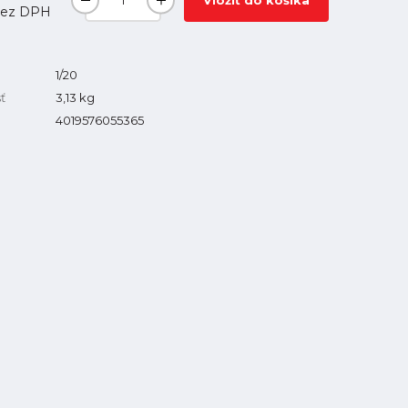
Vložiť do košíka
ez DPH
1/20
ť
3,13
kg
4019576055365