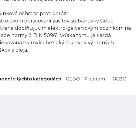
lnková ochrana proti korózii:
strojovom opracovaní závitov sú tvarovky Gebo
trené doplňujúcim elektro-galvanickým pozinkom na
lade normy č. DIN 50961. Vďaka tomu je každá
inkovaná tvarovka bez akýchkoľvek výrobných
škov a oleja.
adení v týchto kategoriách
GEBO - Platinum
GEBO