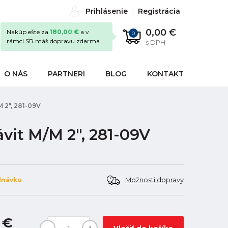
Prihlásenie
Registrácia
0,00 €
Nakúp ešte za
180,00 €
a v
0
rámci SR máš dopravu zdarma.
s DPH
O NÁS
PARTNERI
BLOG
KONTAKT
 2", 281-09V
vit M/M 2", 281-09V
Možnosti dopravy
dnávku
 €