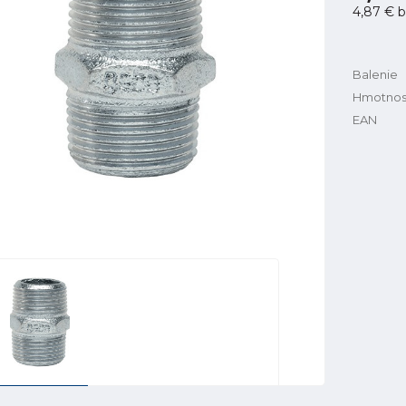
4,87 €
b
Balenie
Hmotnos
EAN