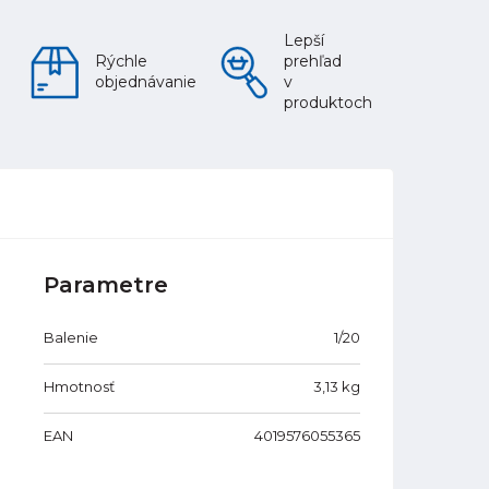
Lepší
Rýchle
prehľad
objednávanie
v
produktoch
Parametre
Balenie
1/20
Hmotnosť
3,13
kg
EAN
4019576055365