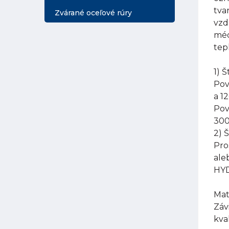
tva
Zvárané oceľové rúry
vzd
méd
tep
1) 
Pov
a 1
Pov
300
2) 
Pro
ale
HYD
Mat
Záv
kva