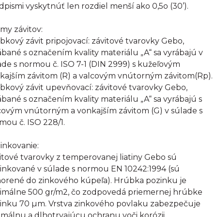
dpismi vyskytnúť len rozdiel menší ako 0,5o (30’).
my závitov:
bkový závit pripojovací: závitové tvarovky Gebo,
ábané s označením kvality materiálu „A“ sa vyrábajú v
ade s normou č. ISO 7-1 (DIN 2999) s kužeľovým
kajším závitom (R) a valcovým vnútorným závitom(Rp).
bkový závit upevňovací: závitové tvarovky Gebo,
ábané s označením kvality materiálu „A“ sa vyrábajú s
covým vnútorným a vonkajším závitom (G) v súlade s
mou č. ISO 228/1.
inkovanie:
itové tvarovky z temperovanej liatiny Gebo sú
inkované v súlade s normou EN 10242:1994 (sú
orené do zinkového kúpeľa). Hrúbka pozinku je
imálne 500 gr/m2, čo zodpovedá priemernej hrúbke
inku 70 µm. Vrstva zinkového povlaku zabezpečuje
imálnu a dlhotrvajúcu ochranu voči korózii.