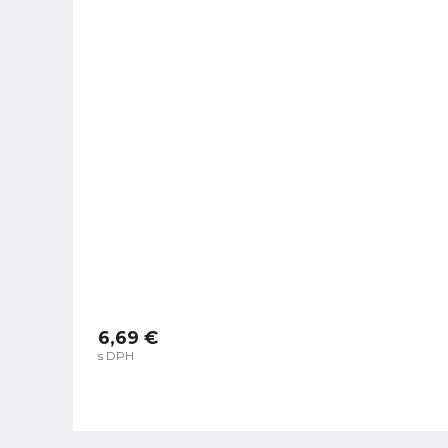
6,69 €
s DPH