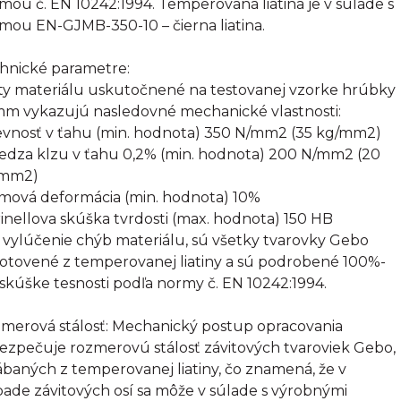
mou č. EN 10242:1994. Temperovaná liatina je v súlade s
mou EN-GJMB-350-10 – čierna liatina.
hnické parametre:
ty materiálu uskutočnené na testovanej vzorke hrúbky
mm vykazujú nasledovné mechanické vlastnosti:
evnosť v ťahu (min. hodnota) 350 N/mm2 (35 kg/mm2)
edza klzu v ťahu 0,2% (min. hodnota) 200 N/mm2 (20
/mm2)
omová deformácia (min. hodnota) 10%
rinellova skúška tvrdosti (max. hodnota) 150 HB
 vylúčenie chýb materiálu, sú všetky tvarovky Gebo
otovené z temperovanej liatiny a sú podrobené 100%-
 skúške tesnosti podľa normy č. EN 10242:1994.
merová stálosť: Mechanický postup opracovania
ezpečuje rozmerovú stálosť závitových tvaroviek Gebo,
ábaných z temperovanej liatiny, čo znamená, že v
pade závitových osí sa môže v súlade s výrobnými