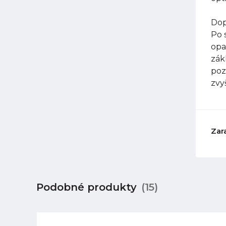
Dop
Po 
opa
zák
poz
zvy
Zar
Podobné produkty
(15)