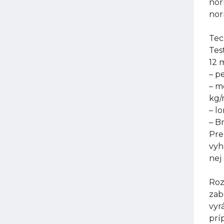
nor
nor
Tec
Tes
12 
– p
– m
kg
– l
– B
Pre
vyh
nej
Roz
zab
vyr
prí