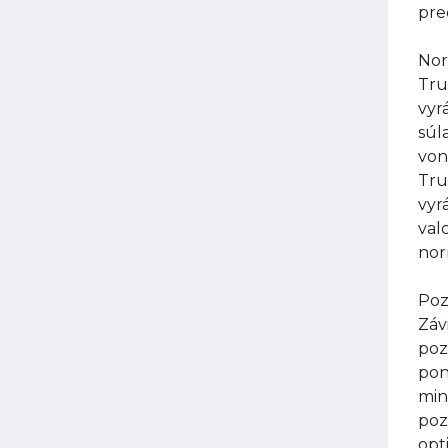
pre
Nor
Tru
vyr
súl
von
Tru
vyr
val
nor
Poz
Záv
poz
pon
min
poz
opt