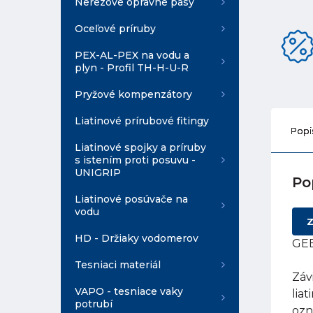
Nerezové opravné pásy
Oceľové príruby
PEX-AL-PEX na vodu a
plyn - Profil TH-H-U-R
Pryžové kompenzátory
Liatinové prírubové fitingy
Popi
Liatinové spojky a príruby
s istením proti posuvu -
UNIGRIP
Po
Liatinové posúvače na
vodu
Z
HD - Držiaky vodomerov
GEB
Tesniaci materiál
Záv
VAPO - tesniace vaky
lia
potrubí
ozn