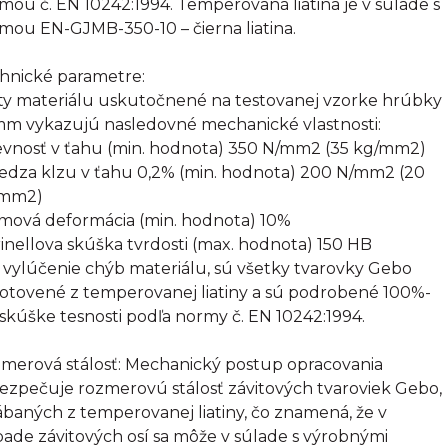
mou č. EN 10242:1994. Temperovaná liatina je v súlade s
mou EN-GJMB-350-10 – čierna liatina.
hnické parametre:
ty materiálu uskutočnené na testovanej vzorke hrúbky
mm vykazujú nasledovné mechanické vlastnosti:
evnosť v ťahu (min. hodnota) 350 N/mm2 (35 kg/mm2)
edza klzu v ťahu 0,2% (min. hodnota) 200 N/mm2 (20
/mm2)
omová deformácia (min. hodnota) 10%
rinellova skúška tvrdosti (max. hodnota) 150 HB
 vylúčenie chýb materiálu, sú všetky tvarovky Gebo
otovené z temperovanej liatiny a sú podrobené 100%-
 skúške tesnosti podľa normy č. EN 10242:1994.
merová stálosť: Mechanický postup opracovania
ezpečuje rozmerovú stálosť závitových tvaroviek Gebo,
ábaných z temperovanej liatiny, čo znamená, že v
pade závitových osí sa môže v súlade s výrobnými