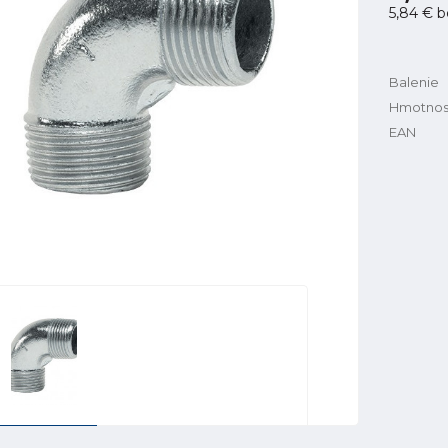
5,84 €
b
Balenie
Hmotnos
EAN