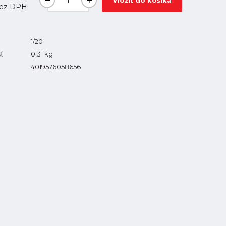
Vložiť do košíka
ez DPH
1/20
ť
0,31
kg
4019576058656