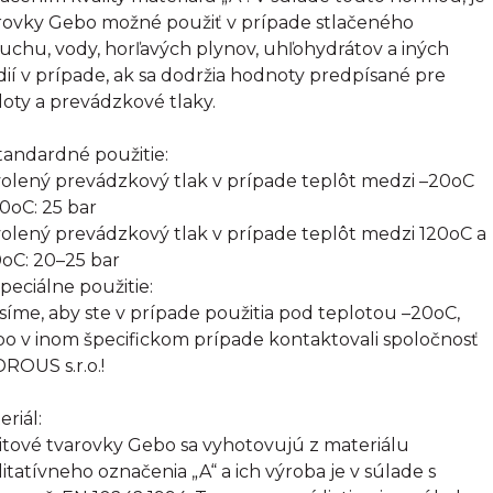
rovky Gebo možné použiť v prípade stlačeného
uchu, vody, horľavých plynov, uhľohydrátov a iných
ií v prípade, ak sa dodržia hodnoty predpísané pre
loty a prevádzkové tlaky.
Štandardné použitie:
olený prevádzkový tlak v prípade teplôt medzi –20oC
20oC: 25 bar
olený prevádzkový tlak v prípade teplôt medzi 120oC a
oC: 20–25 bar
Špeciálne použitie:
síme, aby ste v prípade použitia pod teplotou –20oC,
bo v inom špecifickom prípade kontaktovali spoločnosť
ROUS s.r.o.!
eriál:
itové tvarovky Gebo sa vyhotovujú z materiálu
litatívneho označenia „A“ a ich výroba je v súlade s