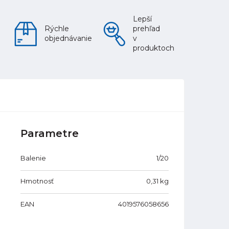
Lepší
Rýchle
prehľad
objednávanie
v
produktoch
Parametre
Balenie
1/20
Hmotnosť
0,31
kg
EAN
4019576058656