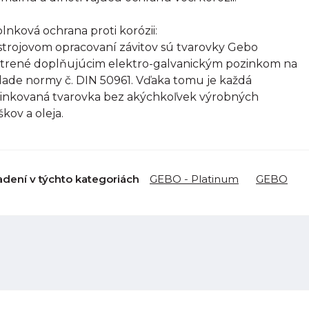
lnková ochrana proti korózii:
strojovom opracovaní závitov sú tvarovky Gebo
trené doplňujúcim elektro-galvanickým pozinkom na
lade normy č. DIN 50961. Vďaka tomu je každá
inkovaná tvarovka bez akýchkoľvek výrobných
škov a oleja.
adení v týchto kategoriách
GEBO - Platinum
GEBO