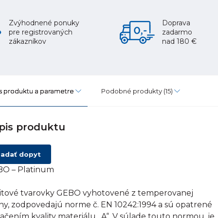
Zvýhodnené ponuky
Doprava
pre registrovaných
zadarmo
zákazníkov
nad 180 €
s produktu a parametre
Podobné produkty
(15)
pis produktu
adať dopyt
O – Platinum
itové tvarovky GEBO vyhotovené z temperovanej
tiny, zodpovedajú norme č. EN 10242:1994 a sú opatrené
ačením kvality materiálu „A“. V súlade touto normou, je