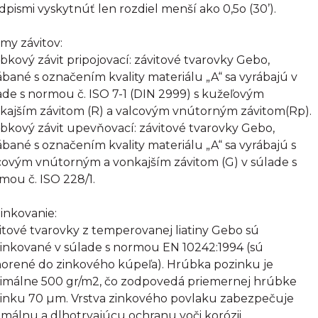
dpismi vyskytnúť len rozdiel menší ako 0,5o (30’).
my závitov:
bkový závit pripojovací: závitové tvarovky Gebo,
ábané s označením kvality materiálu „A“ sa vyrábajú v
ade s normou č. ISO 7-1 (DIN 2999) s kužeľovým
kajším závitom (R) a valcovým vnútorným závitom(Rp).
bkový závit upevňovací: závitové tvarovky Gebo,
ábané s označením kvality materiálu „A“ sa vyrábajú s
covým vnútorným a vonkajším závitom (G) v súlade s
mou č. ISO 228/1.
inkovanie:
itové tvarovky z temperovanej liatiny Gebo sú
inkované v súlade s normou EN 10242:1994 (sú
orené do zinkového kúpeľa). Hrúbka pozinku je
imálne 500 gr/m2, čo zodpovedá priemernej hrúbke
inku 70 µm. Vrstva zinkového povlaku zabezpečuje
imálnu a dlhotrvajúcu ochranu voči korózii.