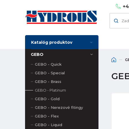
+4
Katalóg produktov
GEBO
G
GEBO - Quick
GEBO - Special
GEB
GEBO - Brass
GEBO - Platinum
GEBO - Gold
GEBO - Nerezové fitingy
GEBO - Flex
GEBO - Liquid