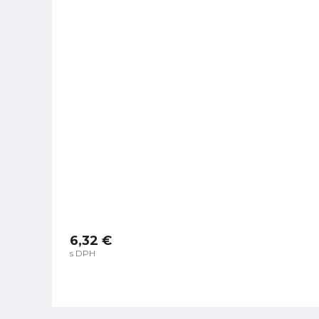
6,32 €
s DPH