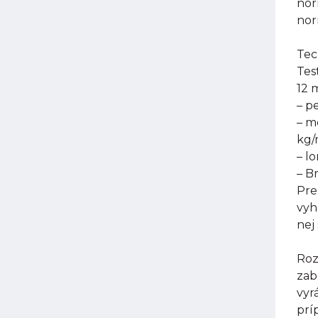
nor
nor
Tec
Tes
12 
– p
– m
kg
– l
– B
Pre
vyh
nej
Roz
zab
vyr
prí