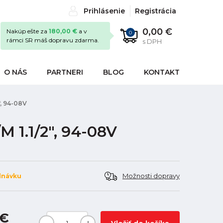
Prihlásenie
Registrácia
0,00 €
Nakúp ešte za
180,00 €
a v
0
rámci SR máš dopravu zdarma.
s DPH
O NÁS
PARTNERI
BLOG
KONTAKT
", 94-08V
 1.1/2", 94-08V
Možnosti dopravy
dnávku
 €