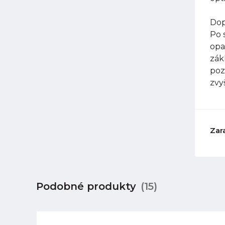
Dop
Po 
opa
zák
poz
zvy
Zar
Podobné produkty
(15)