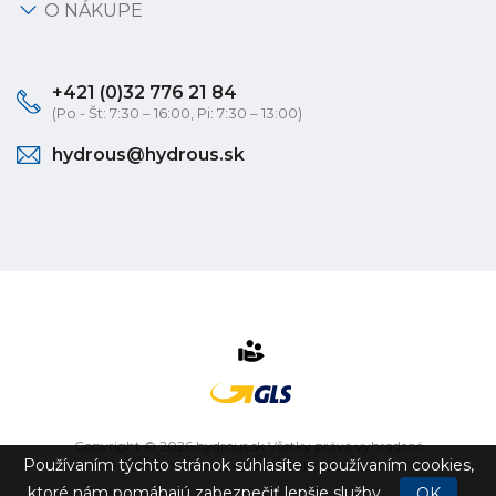
O NÁKUPE
+421 (0)32 776 21 84
(Po - Št: 7:30 – 16:00, Pi: 7:30 – 13:00)
hydrous@hydrous.sk
Copyright © 2026 hydrous.sk Všetky práva vyhradené
Používaním týchto stránok súhlasíte s používaním cookies,
eshop na mieru
vytvorilo
vibration.sk
ktoré nám pomáhajú zabezpečiť lepšie služby.
OK