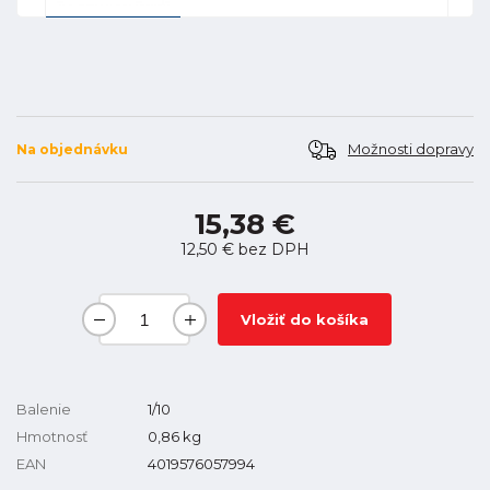
Možnosti dopravy
Na objednávku
15,38 €
12,50 €
bez DPH
Vložiť do košíka
Balenie
1/10
Hmotnosť
0,86
kg
EAN
4019576057994