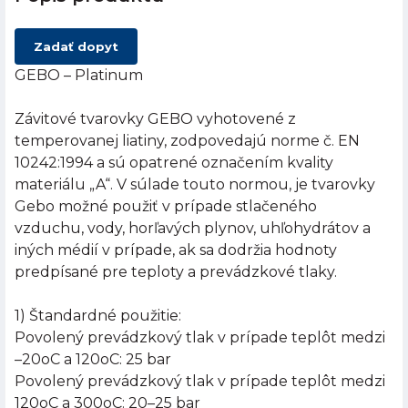
Zadať dopyt
GEBO – Platinum
Závitové tvarovky GEBO vyhotovené z
temperovanej liatiny, zodpovedajú norme č. EN
10242:1994 a sú opatrené označením kvality
materiálu „A“. V súlade touto normou, je tvarovky
Gebo možné použiť v prípade stlačeného
vzduchu, vody, horľavých plynov, uhľohydrátov a
iných médií v prípade, ak sa dodržia hodnoty
predpísané pre teploty a prevádzkové tlaky.
1) Štandardné použitie:
Povolený prevádzkový tlak v prípade teplôt medzi
–20oC a 120oC: 25 bar
Povolený prevádzkový tlak v prípade teplôt medzi
120oC a 300oC: 20–25 bar