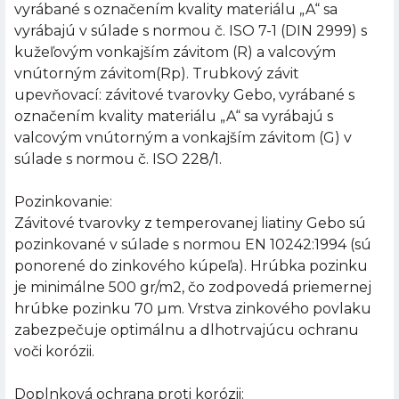
vyrábané s označením kvality materiálu „A“ sa
vyrábajú v súlade s normou č. ISO 7-1 (DIN 2999) s
kužeľovým vonkajším závitom (R) a valcovým
vnútorným závitom(Rp). Trubkový závit
upevňovací: závitové tvarovky Gebo, vyrábané s
označením kvality materiálu „A“ sa vyrábajú s
valcovým vnútorným a vonkajším závitom (G) v
súlade s normou č. ISO 228/1.
Pozinkovanie:
Závitové tvarovky z temperovanej liatiny Gebo sú
pozinkované v súlade s normou EN 10242:1994 (sú
ponorené do zinkového kúpeľa). Hrúbka pozinku
je minimálne 500 gr/m2, čo zodpovedá priemernej
hrúbke pozinku 70 µm. Vrstva zinkového povlaku
zabezpečuje optimálnu a dlhotrvajúcu ochranu
voči korózii.
Doplnková ochrana proti korózii: