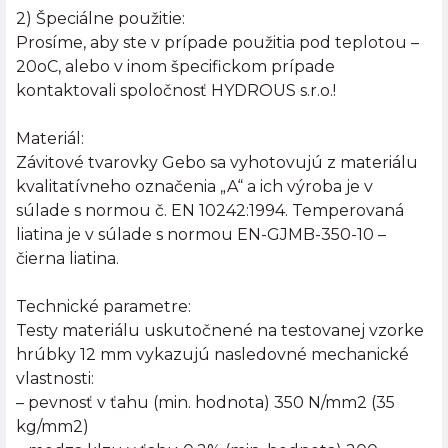
2) Špeciálne použitie:
Prosíme, aby ste v prípade použitia pod teplotou –
20oC, alebo v inom špecifickom prípade
kontaktovali spoločnosť HYDROUS s.r.o.!
Materiál:
Závitové tvarovky Gebo sa vyhotovujú z materiálu
kvalitatívneho označenia „A“ a ich výroba je v
súlade s normou č. EN 10242:1994. Temperovaná
liatina je v súlade s normou EN-GJMB-350-10 –
čierna liatina.
Technické parametre:
Testy materiálu uskutočnené na testovanej vzorke
hrúbky 12 mm vykazujú nasledovné mechanické
vlastnosti:
– pevnosť v ťahu (min. hodnota) 350 N/mm2 (35
kg/mm2)