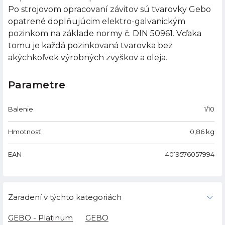
Po strojovom opracovaní závitov sú tvarovky Gebo
opatrené doplňujúcim elektro-galvanickým
pozinkom na základe normy č. DIN 50961. Vďaka
tomu je každá pozinkovaná tvarovka bez
akýchkoľvek výrobných zvyškov a oleja.
Parametre
Balenie
1/10
Hmotnosť
0,86
kg
EAN
4019576057994
Zaradení v týchto kategoriách
GEBO - Platinum
GEBO