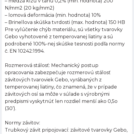
– medza klzu v ťahu 0,2% (min. hodnota) 200
N/mm2 (20 kg/mm2)
– lomová deformácia (min. hodnota) 10%
– Brinellova skúška tvrdosti (max. hodnota) 150 HB
Pre vylúčenie chýb materiálu, sú všetky tvarovky
Gebo vyhotovené z temperovanej liatiny a sú
podrobené 100%-nej skúške tesnosti podľa normy
č. EN 10242:1994.
Rozmerová stálosť: Mechanický postup
opracovania zabezpečuje rozmerovú stálosť
závitových tvaroviek Gebo, vyrábaných z
temperovanej liatiny, čo znamená, že v prípade
závitových osí sa môže v súlade s výrobnými
predpismi vyskytnúť len rozdiel menší ako 0,5o
(30’).
Normy závitov:
Trubkový závit pripojovací: závitové tvarovky Gebo,