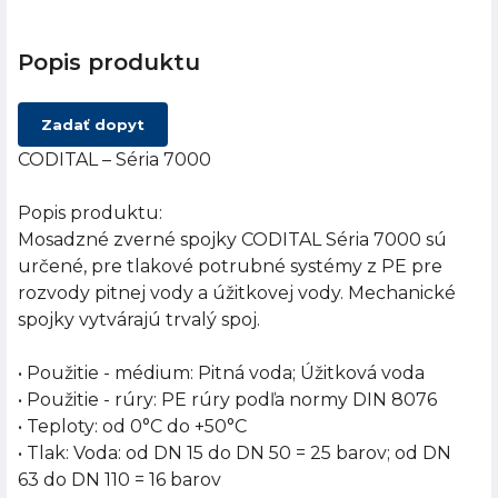
Popis produktu
Zadať dopyt
CODITAL – Séria 7000
Popis produktu:
Mosadzné zverné spojky CODITAL Séria 7000 sú
určené, pre tlakové potrubné systémy z PE pre
rozvody pitnej vody a úžitkovej vody. Mechanické
spojky vytvárajú trvalý spoj.
• Použitie - médium: Pitná voda; Úžitková voda
• Použitie - rúry: PE rúry podľa normy DIN 8076
• Teploty: od 0°C do +50°C
• Tlak: Voda: od DN 15 do DN 50 = 25 barov; od DN
63 do DN 110 = 16 barov