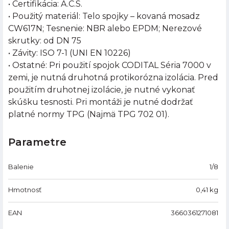
• Certifikácia: A.C.S.
• Použitý materiál: Telo spojky – kovaná mosadz
CW617N; Tesnenie: NBR alebo EPDM; Nerezové
skrutky: od DN 75
• Závity: ISO 7-1 (UNI EN 10226)
• Ostatné: Pri použití spojok CODITAL Séria 7000 v
zemi, je nutná druhotná protikorózna izolácia. Pred
použitím druhotnej izolácie, je nutné vykonať
skúšku tesnosti. Pri montáži je nutné dodržať
platné normy TPG (Najmä TPG 702 01).
Parametre
Balenie
1/8
Hmotnosť
0,41
kg
EAN
3660361271081