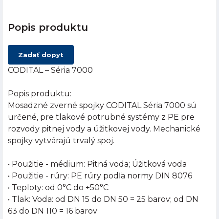
Popis produktu
Zadať dopyt
CODITAL – Séria 7000
Popis produktu:
Mosadzné zverné spojky CODITAL Séria 7000 sú
určené, pre tlakové potrubné systémy z PE pre
rozvody pitnej vody a úžitkovej vody. Mechanické
spojky vytvárajú trvalý spoj.
• Použitie - médium: Pitná voda; Úžitková voda
• Použitie - rúry: PE rúry podľa normy DIN 8076
• Teploty: od 0°C do +50°C
• Tlak: Voda: od DN 15 do DN 50 = 25 barov; od DN
63 do DN 110 = 16 barov