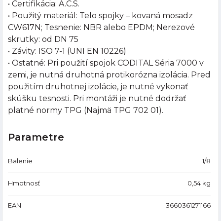
• Certifikácia: A.C.S.
• Použitý materiál: Telo spojky – kovaná mosadz
CW617N; Tesnenie: NBR alebo EPDM; Nerezové
skrutky: od DN 75
• Závity: ISO 7-1 (UNI EN 10226)
• Ostatné: Pri použití spojok CODITAL Séria 7000 v
zemi, je nutná druhotná protikorózna izolácia. Pred
použitím druhotnej izolácie, je nutné vykonať
skúšku tesnosti. Pri montáži je nutné dodržať
platné normy TPG (Najmä TPG 702 01).
Parametre
Balenie
1/8
Hmotnosť
0,54
kg
EAN
3660361271166