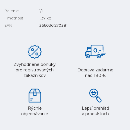
Balenie
1/1
Hmotnosť
1,37
kg
EAN
3660361270381
Zvýhodnené ponuky
pre registrovaných
Doprava zadarmo
zákazníkov
nad 180 €
Rýchle
Lepší prehľad
objednávanie
v produktoch