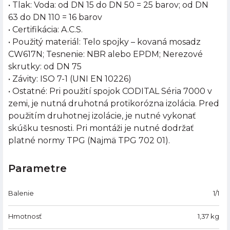
• Tlak: Voda: od DN 15 do DN 50 = 25 barov; od DN
63 do DN 110 = 16 barov
• Certifikácia: A.C.S.
• Použitý materiál: Telo spojky – kovaná mosadz
CW617N; Tesnenie: NBR alebo EPDM; Nerezové
skrutky: od DN 75
• Závity: ISO 7-1 (UNI EN 10226)
• Ostatné: Pri použití spojok CODITAL Séria 7000 v
zemi, je nutná druhotná protikorózna izolácia. Pred
použitím druhotnej izolácie, je nutné vykonať
skúšku tesnosti. Pri montáži je nutné dodržať
platné normy TPG (Najmä TPG 702 01).
Parametre
Balenie
1/1
Hmotnosť
1,37
kg