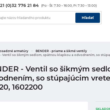
21 (0)32 776 21 84
(Po - Št: 7:30 – 16:00, Pi: 7:30 – 13:00)
Hľadať
osadzné armatúry
BENDER - priame a šikmé ventily
 Ventil so šikmým sedlom, spätnou klapkou a odvodnením, so stúpajú
DER - Ventil so šikmým sedl
odnením, so stúpajúcim vreten
20, 1602200
SKLADOM