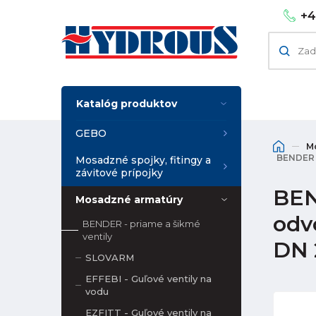
+4
Katalóg produktov
GEBO
M
BENDER -
Mosadzné spojky, fitingy a
závitové prípojky
BEN
Mosadzné armatúry
odv
BENDER - priame a šikmé
ventily
DN 
SLOVARM
EFFEBI - Guľové ventily na
vodu
EZFITT - Guľové ventily na