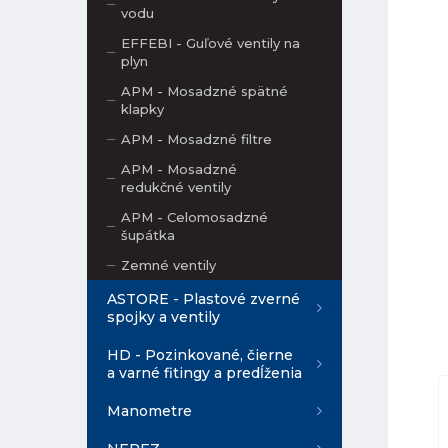
vodu
EFFEBI - Guľové ventily na
plyn
APM - Mosadzné spätné
klapky
APM - Mosadzné filtre
APM - Mosadzné
redukčné ventily
APM - Celomosadzné
šupátka
Zemné ventily
ASTORE - Plastové zverné
spojky a ventily
HD - Pozinkované, čierne
a varné fitingy a predĺženia
Manometre