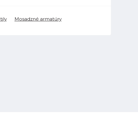
ily
Mosadzné armatúry