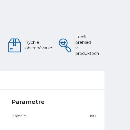
Lepší
Rýchle
prehľad
objednávanie
v
produktoch
Parametre
Balenie
1/10