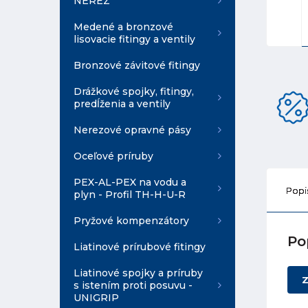
NEREZ
Medené a bronzové
lisovacie fitingy a ventily
Bronzové závitové fitingy
Drážkové spojky, fitingy,
predĺženia a ventily
Nerezové opravné pásy
Oceľové príruby
PEX-AL-PEX na vodu a
Popi
plyn - Profil TH-H-U-R
Pryžové kompenzátory
Po
Liatinové prírubové fitingy
Liatinové spojky a príruby
Z
s istením proti posuvu -
UNIGRIP