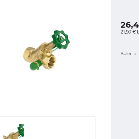
26,4
21,50 €
b
Balenie