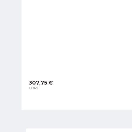
307,75 €
s DPH