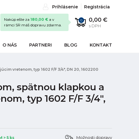
Prihlásenie
Registrácia
0,00 €
Nakúp ešte za
180,00 €
a v
0
rámci SR máš dopravu zdarma.
s DPH
O NÁS
PARTNERI
BLOG
KONTAKT
cim vretenom, typ 1602 F/F 3/4", DN 20, 1602200
om, spätnou klapkou a
om, typ 1602 F/F 3/4",
Možnosti dopravy
 > 5 ks