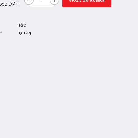
Vložiť do košíka
bez DPH
1/20
ť
1,01
kg