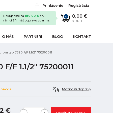
Prihlásenie
Registrácia
0,00 €
Nakúp ešte za
180,00 €
a v
0
rámci SR máš dopravu zdarma.
s DPH
O NÁS
PARTNERI
BLOG
KONTAKT
dlom typ 7520 F/F 1.1/2" 75200011
F/F 1.1/2" 75200011
Možnosti dopravy
dnávku
2 €