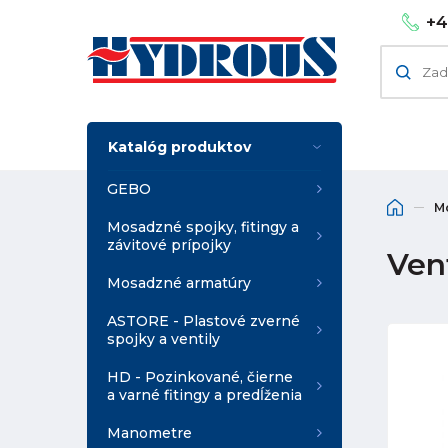
+4
Katalóg produktov
GEBO
M
Mosadzné spojky, fitingy a
závitové prípojky
Ven
Mosadzné armatúry
ASTORE - Plastové zverné
spojky a ventily
HD - Pozinkované, čierne
a varné fitingy a predĺženia
Manometre