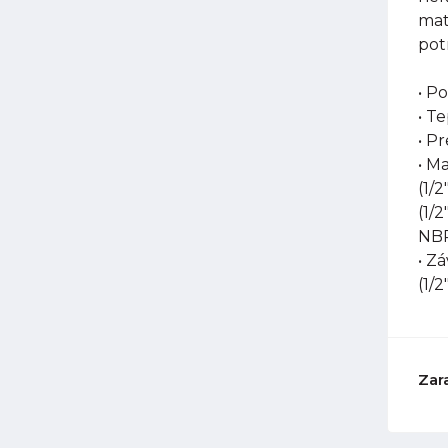
mat
pot
• P
• T
• P
• M
(1/
(1/
NB
• Z
(1/2
Zar