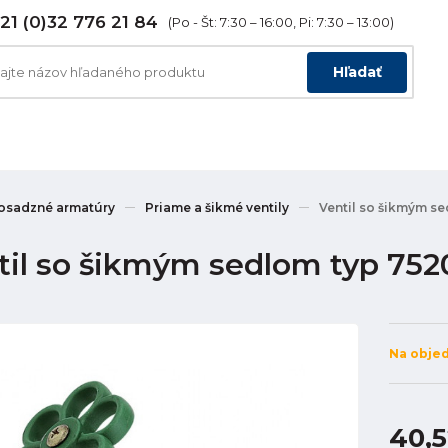
21 (0)32 776 21 84
(Po - Št: 7:30 – 16:00, Pi: 7:30 – 13:00)
Hľadať
osadzné armatúry
Priame a šikmé ventily
Ventil so šikmým se
til so šikmým sedlom typ 7520 
Na obje
40,5