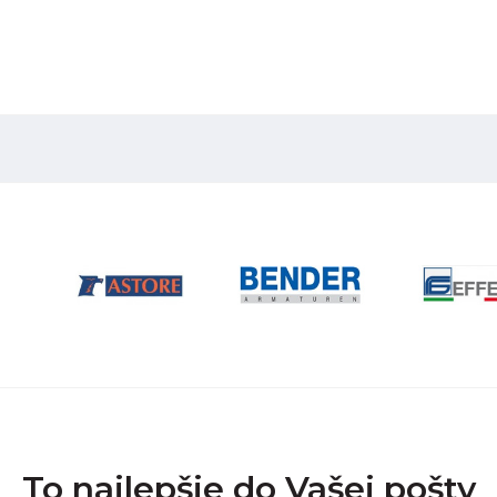
To najlepšie do Vašej pošty