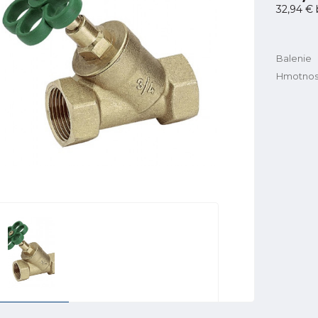
32,94 €
Balenie
Hmotnos