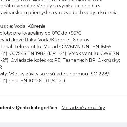
eriálmi ventilov. Ventily sa vynikajúco hodia v
ravinárskom priemysle a v rozvodoch vody a kúrenia.
oužitie: Voda; Kúrenie
eploty: pre kvapaliny od 0°C do +95°C
revádzkové tlaky: Voda/Kúrenie: 16 barov
ateriál: Telo ventilu: Mosadz CW617N UNI-EN 16165
2"-1"); CC754S EN 1982 (1.1/4"-2"); Vršok ventilu: CW617N
2"-2"); Ovládacie kolečko: PE; Tesnenie: NBR; O-krúžky:
R
ávity: Všetky závity sú v súlade s normou ISO 228/1
"-1") resp. EN 10226-1 (1.1/4"-2")
adení v týchto kategoriách
Mosadzné armatúry