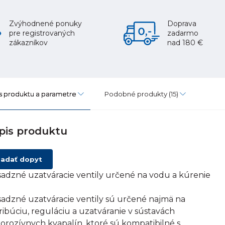
Zvýhodnené ponuky
Doprava
pre registrovaných
zadarmo
zákazníkov
nad 180 €
s produktu a parametre
Podobné produkty
(15)
pis produktu
adať dopyt
adzné uzatváracie ventily určené na vodu a kúrenie
adzné uzatváracie ventily sú určené najmä na
tribúciu, reguláciu a uzatváranie v sústavách
orozívnych kvapalín, ktoré sú kompatibilné s