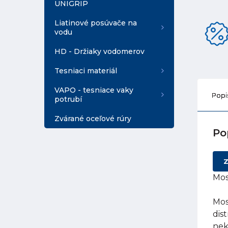
UNIGRIP
Liatinové posúvače na
vodu
HD - Držiaky vodomerov
Tesniaci materiál
VAPO - tesniace vaky
Popi
potrubí
Zvárané oceľové rúry
Po
Z
Mos
Mos
dis
nek