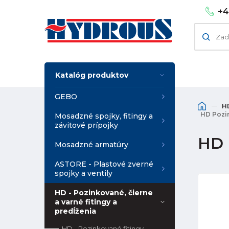
+4
Katalóg produktov
GEBO
HD
HD Pozin
Mosadzné spojky, fitingy a
závitové prípojky
HD 
Mosadzné armatúry
ASTORE - Plastové zverné
spojky a ventily
HD - Pozinkované, čierne
a varné fitingy a
predĺženia
HD - Pozinkované fitingy