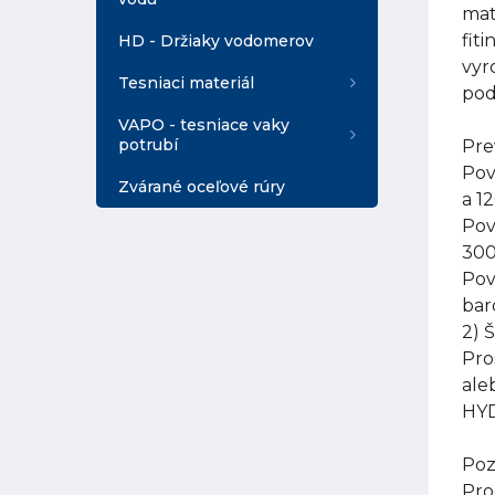
mat
fit
HD - Držiaky vodomerov
vyr
Tesniaci materiál
pod
VAPO - tesniace vaky
potrubí
Pre
Pov
Zvárané oceľové rúry
a 1
Pov
300
Pov
bar
2) 
Pro
ale
HYD
Poz
Pro