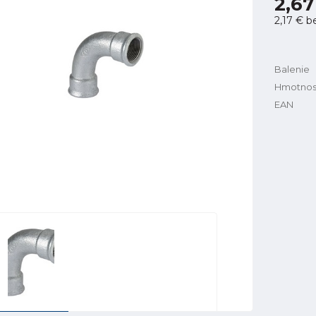
2,67
2,17 €
b
Balenie
Hmotnos
EAN