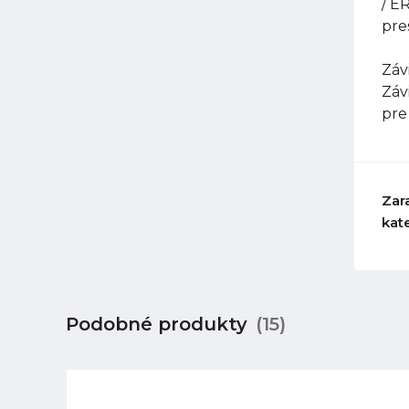
/ E
pre
Závi
Záv
pre
Zar
kat
Podobné produkty
(15)