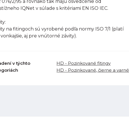
R 076/2/95 a rovnako tak majú osvedčenie od
stížneho IQNet v súlade s kritériami EN ISO IEC.
ty:
ity na fitingoch sú vyrobené podľa normy ISO 7/1 (platí
 vonkajšie, aj pre vnútorné závity).
adení v týchto
HD - Pozinkované fitingy
egoriách
HD - Pozinkované, čierne a varné 