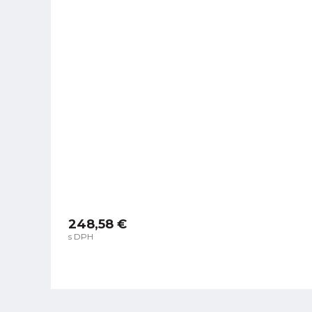
248,58 €
s DPH