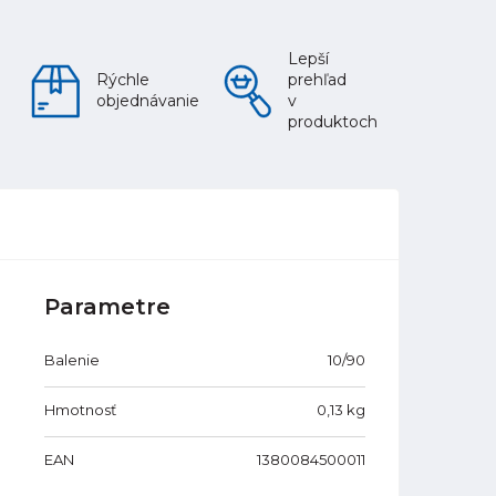
Lepší
Rýchle
prehľad
objednávanie
v
produktoch
Parametre
Balenie
10/90
Hmotnosť
0,13
kg
EAN
1380084500011