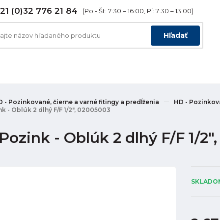
21 (0)32 776 21 84
(Po - Št: 7:30 – 16:00, Pi: 7:30 – 13:00)
Hľadať
 - Pozinkované, čierne a varné fitingy a predĺženia
HD - Pozinkova
k - Oblúk 2 dlhý F/F 1/2", 02005003
Pozink - Oblúk 2 dlhý F/F 1/2"
SKLADOM