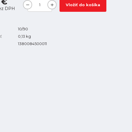
 €
Vložiť do košíka
ez DPH
10/90
ť
0,13
kg
1380084500011