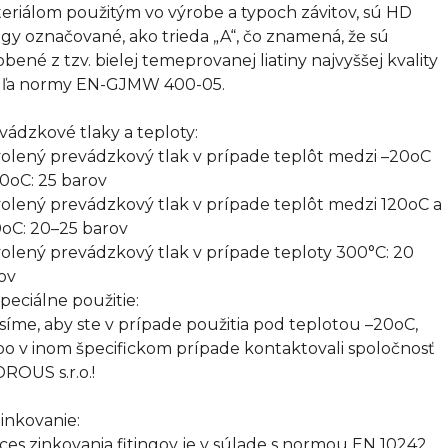
eriálom použitým vo výrobe a typoch závitov, sú HD
ingy označované, ako trieda „A“, čo znamená, že sú
obené z tzv. bielej temeprovanej liatiny najvyššej kvality
ľa normy EN-GJMW 400-05.
vádzkové tlaky a teploty:
olený prevádzkový tlak v prípade teplôt medzi –20oC
20oC: 25 barov
olený prevádzkový tlak v prípade teplôt medzi 120oC a
oC: 20–25 barov
olený prevádzkový tlak v prípade teploty 300°C: 20
ov
Špeciálne použitie:
síme, aby ste v prípade použitia pod teplotou –20oC,
bo v inom špecifickom prípade kontaktovali spoločnosť
ROUS s.r.o.!
inkovanie:
ces zinkovania fitingov je v súlade s normou EN 10242.