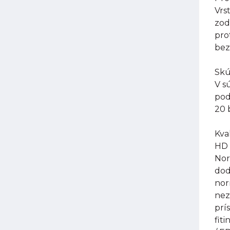
Vrs
zod
pro
bez
Skú
V s
pod
20 
Kval
HD 
Nor
dod
nor
nez
prí
fit