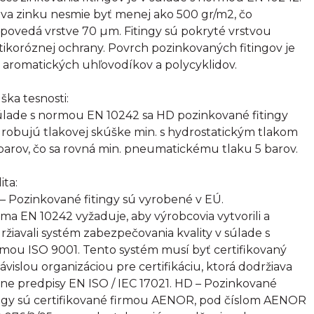
tva zinku nesmie byť menej ako 500 gr/m2, čo
povedá vrstve 70 µm. Fitingy sú pokryté vrstvou
tikoróznej ochrany. Povrch pozinkovaných fitingov je
 aromatických uhľovodíkov a polycyklidov.
ška tesnosti:
úlade s normou EN 10242 sa HD pozinkované fitingy
robujú tlakovej skúške min. s hydrostatickým tlakom
barov, čo sa rovná min. pneumatickému tlaku 5 barov.
ita:
– Pozinkované fitingy sú vyrobené v EÚ.
ma EN 10242 vyžaduje, aby výrobcovia vytvorili a
ržiavali systém zabezpečovania kvality v súlade s
mou ISO 9001. Tento systém musí byť certifikovaný
ávislou organizáciou pre certifikáciu, ktorá dodržiava
sne predpisy EN ISO / IEC 17021. HD – Pozinkované
ingy sú certifikované firmou AENOR, pod číslom AENOR