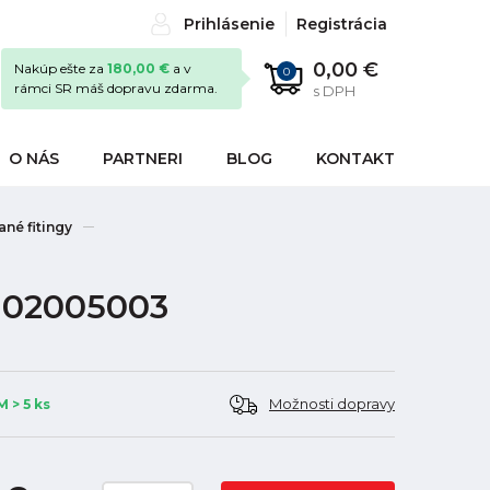
Prihlásenie
Registrácia
0,00 €
Nakúp ešte za
180,00 €
a v
0
rámci SR máš dopravu zdarma.
s DPH
O NÁS
PARTNERI
BLOG
KONTAKT
né fitingy
, 02005003
Možnosti dopravy
 > 5 ks