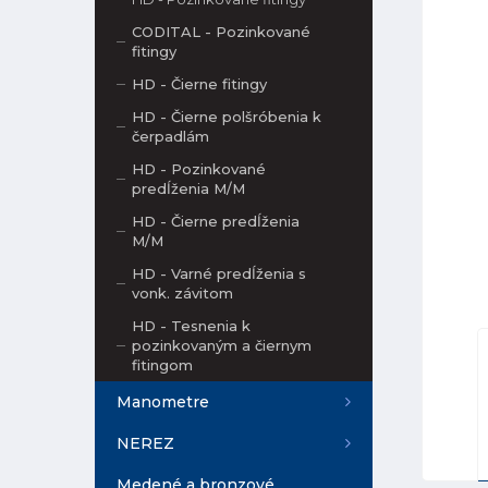
CODITAL - Pozinkované
fitingy
HD - Čierne fitingy
HD - Čierne polšróbenia k
čerpadlám
HD - Pozinkované
predĺženia M/M
HD - Čierne predĺženia
M/M
HD - Varné predĺženia s
vonk. závitom
HD - Tesnenia k
pozinkovaným a čiernym
fitingom
Manometre
NEREZ
Medené a bronzové