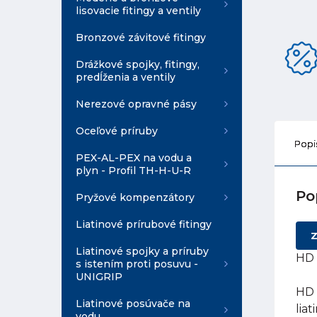
lisovacie fitingy a ventily
Bronzové závitové fitingy
Drážkové spojky, fitingy,
predĺženia a ventily
Nerezové opravné pásy
Oceľové príruby
Popi
PEX-AL-PEX na vodu a
plyn - Profil TH-H-U-R
Po
Pryžové kompenzátory
Liatinové prírubové fitingy
Z
Liatinové spojky a príruby
HD 
s istením proti posuvu -
UNIGRIP
HD 
Liatinové posúvače na
lia
vodu