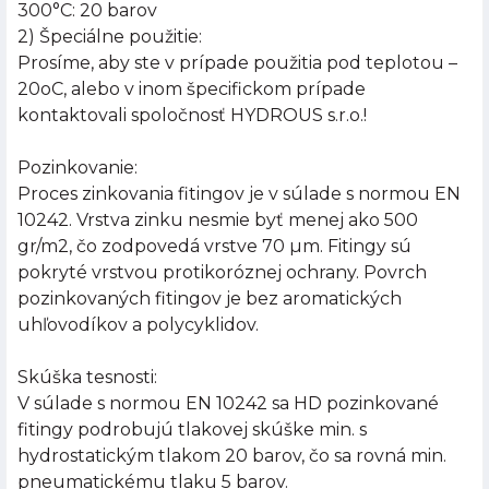
300°C: 20 barov
2) Špeciálne použitie:
Prosíme, aby ste v prípade použitia pod teplotou –
20oC, alebo v inom špecifickom prípade
kontaktovali spoločnosť HYDROUS s.r.o.!
Pozinkovanie:
Proces zinkovania fitingov je v súlade s normou EN
10242. Vrstva zinku nesmie byť menej ako 500
gr/m2, čo zodpovedá vrstve 70 µm. Fitingy sú
pokryté vrstvou protikoróznej ochrany. Povrch
pozinkovaných fitingov je bez aromatických
uhľovodíkov a polycyklidov.
Skúška tesnosti:
V súlade s normou EN 10242 sa HD pozinkované
fitingy podrobujú tlakovej skúške min. s
hydrostatickým tlakom 20 barov, čo sa rovná min.
pneumatickému tlaku 5 barov.