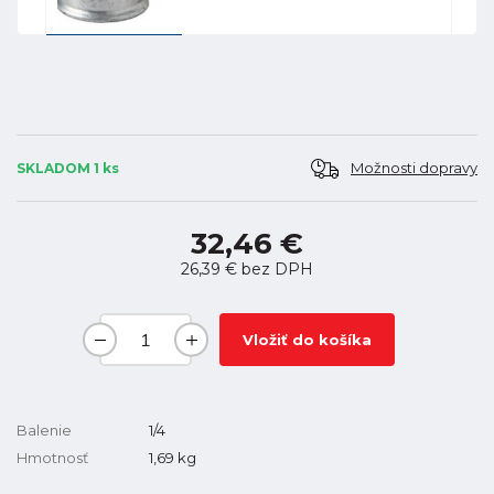
Možnosti dopravy
SKLADOM 1 ks
32,46 €
26,39 €
bez DPH
Vložiť do košíka
Balenie
1/4
Hmotnosť
1,69
kg