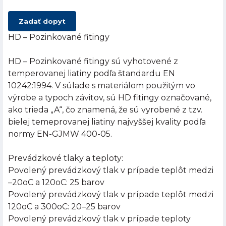
Zadať dopyt
HD – Pozinkované fitingy
HD – Pozinkované fitingy sú vyhotovené z
temperovanej liatiny podľa štandardu EN
10242:1994. V súlade s materiálom použitým vo
výrobe a typoch závitov, sú HD fitingy označované,
ako trieda „A“, čo znamená, že sú vyrobené z tzv.
bielej temeprovanej liatiny najvyššej kvality podľa
normy EN-GJMW 400-05.
Prevádzkové tlaky a teploty:
Povolený prevádzkový tlak v prípade teplôt medzi
–20oC a 120oC: 25 barov
Povolený prevádzkový tlak v prípade teplôt medzi
120oC a 300oC: 20–25 barov
Povolený prevádzkový tlak v prípade teploty