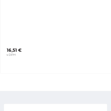
16,51 €
s DPH