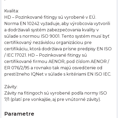
Kvalita:
HD – Pozinkované fitingy sú vyrobené v EÚ.
Norma EN 10242 vyžaduje, aby výrobcovia vytvorili
a dodržiavali systém zabezpečovania kvality v
súlade s normou ISO 9001. Tento systém musí byť
certifikovaný nezávislou organizáciou pre
certifikáciu, ktorá dodržiava prísne predpisy EN ISO
/ IEC 17021. HD – Pozinkované fitingy sú
certifikované firmou AENOR, pod číslom AENOR /
ER 076/2/95 a rovnako tak majú osvedčenie od
prestížneho IQNet v súlade s kritériami EN ISO IEC.
Závity:
Závity na fitingoch sú vyrobené podľa normy ISO
7/1 (platí pre vonkajšie, aj pre vnútorné závity).
Parametre