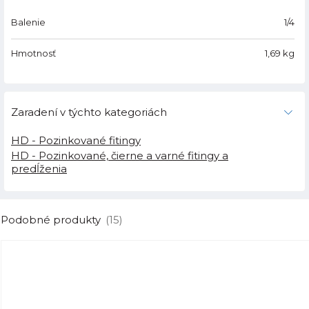
Balenie
1/4
Hmotnosť
1,69
kg
Zaradení v týchto kategoriách
HD - Pozinkované fitingy
HD - Pozinkované, čierne a varné fitingy a
predĺženia
Podobné produkty
(15)