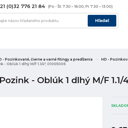
21 (0)32 776 21 84
(Po - Št: 7:30 – 16:00, Pi: 7:30 – 13:00)
Hľadať
 - Pozinkované, čierne a varné fitingy a predĺženia
HD - Pozinkova
k - Oblúk 1 dlhý M/F 1.1/4", 01005006
ozink - Oblúk 1 dlhý M/F 1.1/
SKLADOM