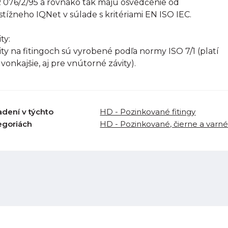
R 076/2/95 a rovnako tak majú osvedčenie od
stížneho IQNet v súlade s kritériami EN ISO IEC.
ty:
ity na fitingoch sú vyrobené podľa normy ISO 7/1 (platí
 vonkajšie, aj pre vnútorné závity).
adení v týchto
HD - Pozinkované fitingy
egoriách
HD - Pozinkované, čierne a varné 