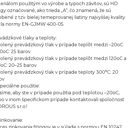
eriálom použitým vo výrobe a typoch závitov, sú HD
ingy označované, ako trieda „A“, čo znamená, že sú
obené z tzv. bielej temeprovanej liatiny najvyššej kvality
ľa normy EN-GJMW 400-05.
vádzkové tlaky a teploty:
olený prevádzkový tlak v prípade teplôt medzi –20oC
20oC: 25 barov
olený prevádzkový tlak v prípade teplôt medzi 120oC a
oC: 20–25 barov
olený prevádzkový tlak v prípade teploty 300°C: 20
ov
Špeciálne použitie:
síme, aby ste v prípade použitia pod teplotou –20oC,
bo v inom špecifickom prípade kontaktovali spoločnosť
ROUS s.r.o.!
inkovanie:
ces zinkovania fitingov je v súlade s normou EN 10242.