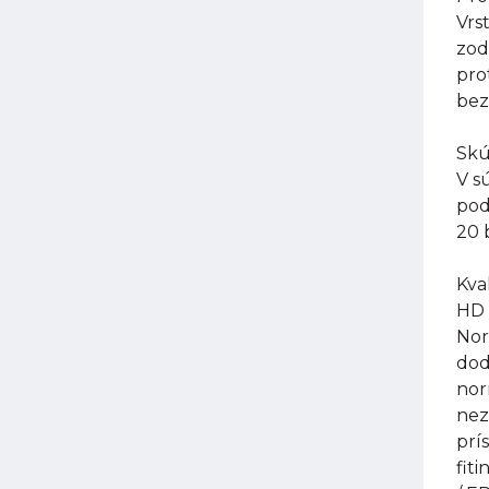
Vrs
zod
pro
bez
Skú
V s
pod
20 
Kval
HD 
Nor
dod
nor
nez
prí
fit