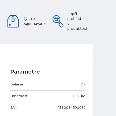
Lepší
Rýchle
prehľad
objednávanie
v
produktoch
Parametre
Balenie
1/17
Hmotnosť
0,62
kg
EAN
1380084500032