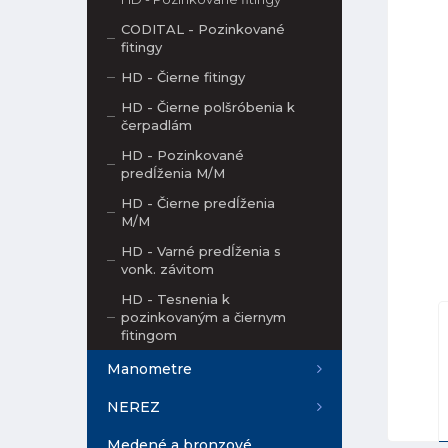
CODITAL - Pozinkované
fitingy
HD - Čierne fitingy
HD - Čierne polšróbenia k
čerpadlám
HD - Pozinkované
predĺženia M/M
HD - Čierne predĺženia
M/M
HD - Varné predĺženia s
vonk. závitom
HD - Tesnenia k
pozinkovaným a čiernym
fitingom
Manometre
NEREZ
Medené a bronzové