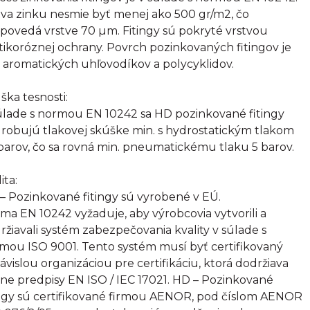
tva zinku nesmie byť menej ako 500 gr/m2, čo
povedá vrstve 70 µm. Fitingy sú pokryté vrstvou
tikoróznej ochrany. Povrch pozinkovaných fitingov je
 aromatických uhľovodíkov a polycyklidov.
ška tesnosti:
úlade s normou EN 10242 sa HD pozinkované fitingy
robujú tlakovej skúške min. s hydrostatickým tlakom
barov, čo sa rovná min. pneumatickému tlaku 5 barov.
ita:
– Pozinkované fitingy sú vyrobené v EÚ.
ma EN 10242 vyžaduje, aby výrobcovia vytvorili a
ržiavali systém zabezpečovania kvality v súlade s
mou ISO 9001. Tento systém musí byť certifikovaný
ávislou organizáciou pre certifikáciu, ktorá dodržiava
sne predpisy EN ISO / IEC 17021. HD – Pozinkované
ingy sú certifikované firmou AENOR, pod číslom AENOR