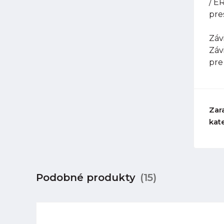
/ E
pre
Závi
Záv
pre
Zar
kat
Podobné produkty
(15)