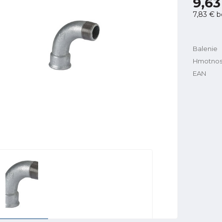
9,63
7,83 €
b
Balenie
Hmotnos
EAN