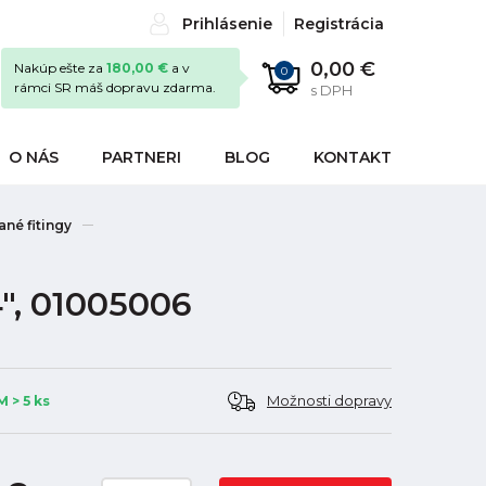
Prihlásenie
Registrácia
0,00 €
Nakúp ešte za
180,00 €
a v
0
rámci SR máš dopravu zdarma.
s DPH
O NÁS
PARTNERI
BLOG
KONTAKT
né fitingy
4", 01005006
Možnosti dopravy
 > 5 ks