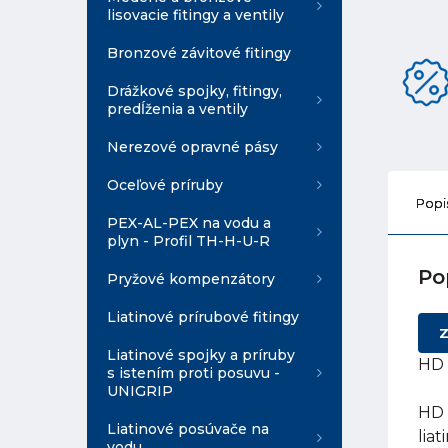
lisovacie fitingy a ventily
Bronzové závitové fitingy
Drážkové spojky, fitingy,
predĺženia a ventily
Nerezové opravné pásy
Oceľové príruby
Popi
PEX-AL-PEX na vodu a
plyn - Profil TH-H-U-R
Po
Pryžové kompenzátory
Liatinové prírubové fitingy
Z
Liatinové spojky a príruby
HD 
s istením proti posuvu -
UNIGRIP
HD 
Liatinové posúvače na
lia
vodu