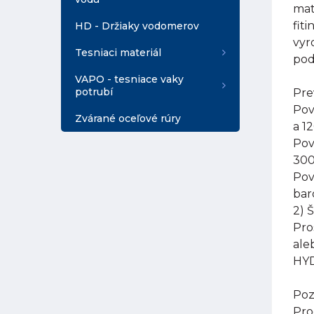
mat
fit
HD - Držiaky vodomerov
vyr
Tesniaci materiál
pod
VAPO - tesniace vaky
potrubí
Pre
Pov
Zvárané oceľové rúry
a 1
Pov
300
Pov
bar
2) 
Pro
ale
HYD
Poz
Pro