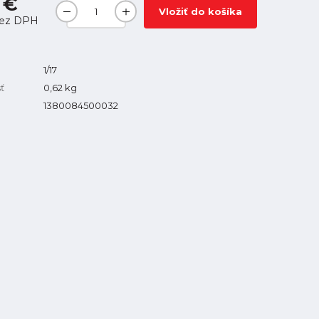
 €
Vložiť do košíka
ez DPH
1/17
ť
0,62
kg
1380084500032