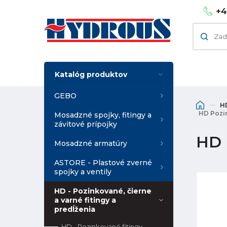
+4
Katalóg produktov
GEBO
HD
HD Pozin
Mosadzné spojky, fitingy a
závitové prípojky
HD P
Mosadzné armatúry
ASTORE - Plastové zverné
spojky a ventily
HD - Pozinkované, čierne
a varné fitingy a
predĺženia
HD - Pozinkované fitingy