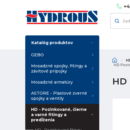
+4
Katalóg produktov
GEBO
HD
HD Pozin
Mosadzné spojky, fitingy a
závitové prípojky
HD 
Mosadzné armatúry
ASTORE - Plastové zverné
spojky a ventily
HD - Pozinkované, čierne
a varné fitingy a
predĺženia
HD - Pozinkované fitingy