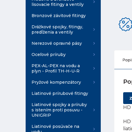
lisovacie fitingy a ventily
Bronzové závitové fitingy
Drážkové spojky, fitingy,
predĺženia a ventily
Nerezové opravné pásy
Oceľové príruby
Popi
PEX-AL-PEX na vodu a
plyn - Profil TH-H-U-R
Po
Pryžové kompenzátory
Liatinové prírubové fitingy
Z
Liatinové spojky a príruby
HD 
s istením proti posuvu -
UNIGRIP
HD 
Liatinové posúvače na
lia
vodu