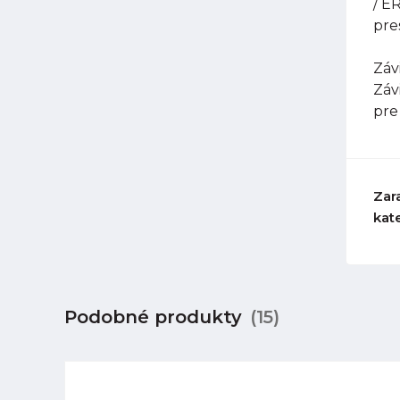
/ E
pre
Závi
Záv
pre
Zar
kat
Podobné produkty
(15)