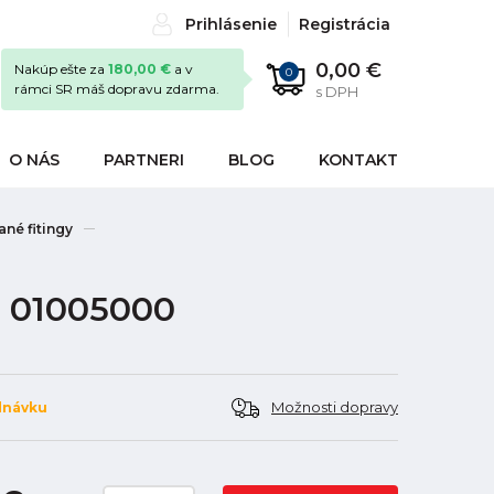
Prihlásenie
Registrácia
0,00 €
Nakúp ešte za
180,00 €
a v
0
rámci SR máš dopravu zdarma.
s DPH
O NÁS
PARTNERI
BLOG
KONTAKT
né fitingy
", 01005000
Možnosti dopravy
dnávku