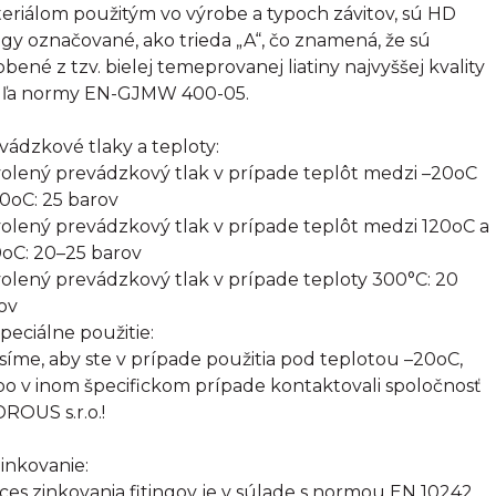
eriálom použitým vo výrobe a typoch závitov, sú HD
ingy označované, ako trieda „A“, čo znamená, že sú
obené z tzv. bielej temeprovanej liatiny najvyššej kvality
ľa normy EN-GJMW 400-05.
vádzkové tlaky a teploty:
olený prevádzkový tlak v prípade teplôt medzi –20oC
20oC: 25 barov
olený prevádzkový tlak v prípade teplôt medzi 120oC a
oC: 20–25 barov
olený prevádzkový tlak v prípade teploty 300°C: 20
ov
Špeciálne použitie:
síme, aby ste v prípade použitia pod teplotou –20oC,
bo v inom špecifickom prípade kontaktovali spoločnosť
ROUS s.r.o.!
inkovanie:
ces zinkovania fitingov je v súlade s normou EN 10242.