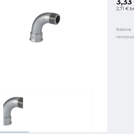
3,33
2,71 €
b
Balenie
Hmotnos