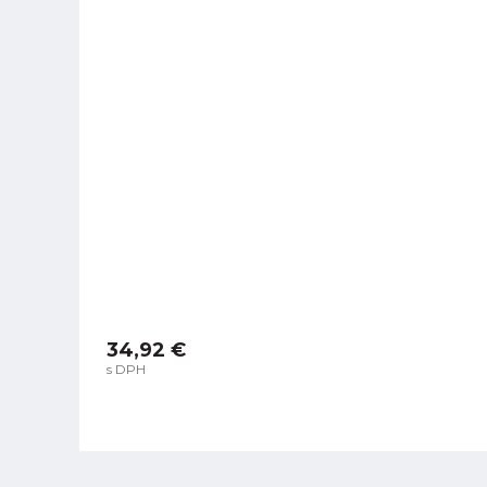
34,92 €
s DPH