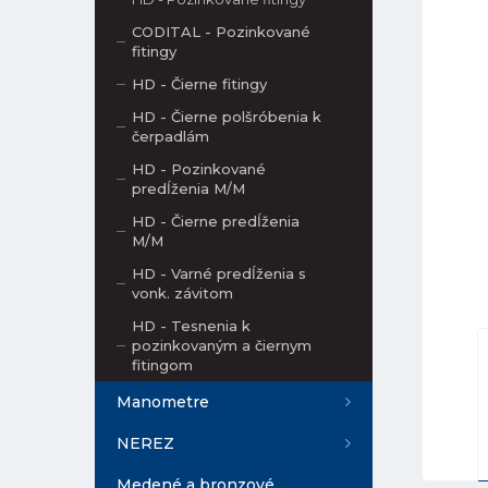
CODITAL - Pozinkované
fitingy
HD - Čierne fitingy
HD - Čierne polšróbenia k
čerpadlám
HD - Pozinkované
predĺženia M/M
HD - Čierne predĺženia
M/M
HD - Varné predĺženia s
vonk. závitom
HD - Tesnenia k
pozinkovaným a čiernym
fitingom
Manometre
NEREZ
Medené a bronzové