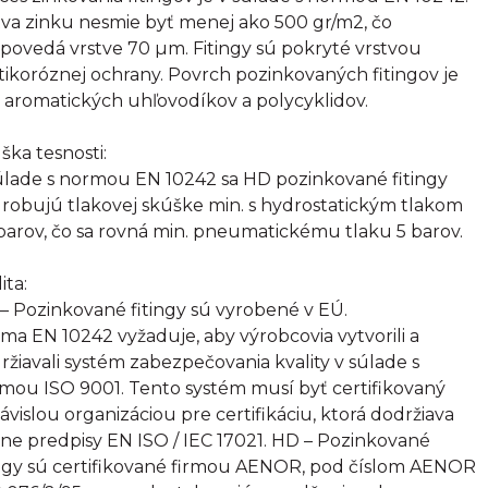
tva zinku nesmie byť menej ako 500 gr/m2, čo
povedá vrstve 70 µm. Fitingy sú pokryté vrstvou
tikoróznej ochrany. Povrch pozinkovaných fitingov je
 aromatických uhľovodíkov a polycyklidov.
ška tesnosti:
úlade s normou EN 10242 sa HD pozinkované fitingy
robujú tlakovej skúške min. s hydrostatickým tlakom
barov, čo sa rovná min. pneumatickému tlaku 5 barov.
ita:
– Pozinkované fitingy sú vyrobené v EÚ.
ma EN 10242 vyžaduje, aby výrobcovia vytvorili a
ržiavali systém zabezpečovania kvality v súlade s
mou ISO 9001. Tento systém musí byť certifikovaný
ávislou organizáciou pre certifikáciu, ktorá dodržiava
sne predpisy EN ISO / IEC 17021. HD – Pozinkované
ingy sú certifikované firmou AENOR, pod číslom AENOR