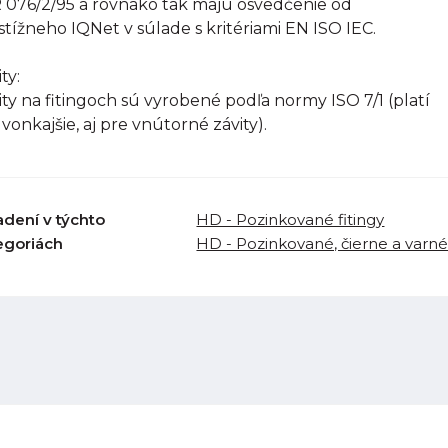
R 076/2/95 a rovnako tak majú osvedčenie od
stížneho IQNet v súlade s kritériami EN ISO IEC.
ty:
ity na fitingoch sú vyrobené podľa normy ISO 7/1 (platí
 vonkajšie, aj pre vnútorné závity).
adení v týchto
HD - Pozinkované fitingy
egoriách
HD - Pozinkované, čierne a varné 