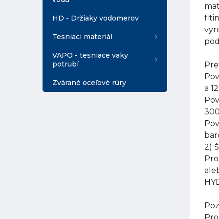
mat
fit
HD - Držiaky vodomerov
vyr
Tesniaci materiál
pod
VAPO - tesniace vaky
potrubí
Pre
Pov
Zvárané oceľové rúry
a 1
Pov
300
Pov
bar
2) 
Pro
ale
HYD
Poz
Pro