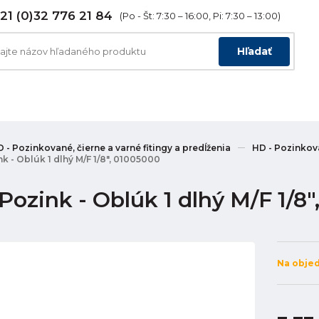
21 (0)32 776 21 84
(Po - Št: 7:30 – 16:00, Pi: 7:30 – 13:00)
Hľadať
 - Pozinkované, čierne a varné fitingy a predĺženia
HD - Pozinkova
k - Oblúk 1 dlhý M/F 1/8", 01005000
Pozink - Oblúk 1 dlhý M/F 1/8
Na obje