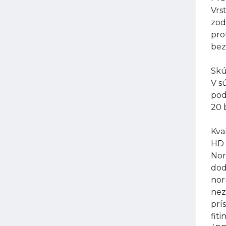
Vrs
zod
pro
bez
Skú
V s
pod
20 
Kval
HD 
Nor
dod
nor
nez
prí
fit