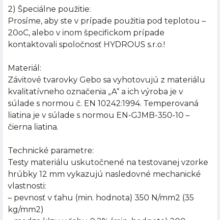
2) Špeciálne použitie:
Prosíme, aby ste v prípade použitia pod teplotou –
20oC, alebo v inom špecifickom prípade
kontaktovali spoločnosť HYDROUS s.r.o.!
Materiál:
Závitové tvarovky Gebo sa vyhotovujú z materiálu
kvalitatívneho označenia „A“ a ich výroba je v
súlade s normou č. EN 10242:1994. Temperovaná
liatina je v súlade s normou EN-GJMB-350-10 –
čierna liatina.
Technické parametre:
Testy materiálu uskutočnené na testovanej vzorke
hrúbky 12 mm vykazujú nasledovné mechanické
vlastnosti:
– pevnosť v ťahu (min. hodnota) 350 N/mm2 (35
kg/mm2)