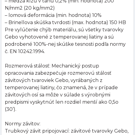
– medza klzu v ťahu 0,2% (min. hodnota) 200
N/mm2 (20 kg/mm2)
– lomová deformácia (min. hodnota) 10%
– Brinellova skúška tvrdosti (max. hodnota) 150 HB
Pre vylúčenie chýb materiálu, sú všetky tvarovky
Gebo vyhotovené z temperovanej liatiny a sú
podrobené 100%-nej skúške tesnosti podľa normy
č. EN 10242:1994.
Rozmerová stálosť: Mechanický postup
opracovania zabezpečuje rozmerovú stálosť
závitových tvaroviek Gebo, vyrábaných z
temperovanej liatiny, čo znamená, že v prípade
závitových osí sa môže v súlade s výrobnými
predpismi vyskytnúť len rozdiel menší ako 0,5o
(30’).
Normy závitov:
Trubkový závit pripojovací: závitové tvarovky Gebo,