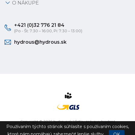
O NÁKUPE
+421 (0)32 776 21 84
(Po - Št: 7:30 – 16:00, Pi: 7:30 – 13:00)
hydrous@hydrous.sk
Copyright © 2026 hydrous.sk Všetky práva vyhradené
Používaním týchto stránok súhlasíte s používaním cookies,
eshop na mieru
vytvorilo
vibration.sk
ktoré nám pomáhajú zabezpečiť lepšie služby.
OK