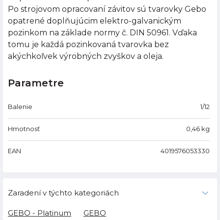
Po strojovom opracovaní závitov sú tvarovky Gebo
opatrené doplňujúcim elektro-galvanickým
pozinkom na základe normy č. DIN 50961. Vďaka
tomu je každá pozinkovaná tvarovka bez
akýchkoľvek výrobných zvyškov a oleja.
Parametre
Balenie
1/12
Hmotnosť
0,46
kg
EAN
4019576053330
Zaradení v týchto kategoriách
GEBO - Platinum
GEBO