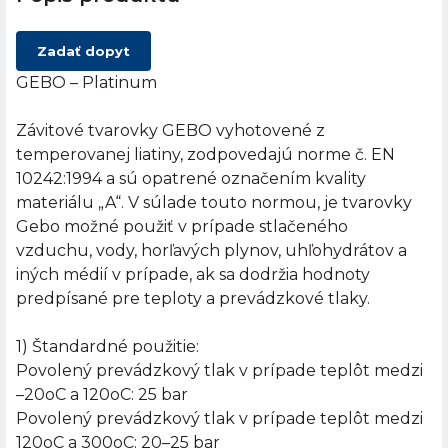
Zadať dopyt
GEBO – Platinum
Závitové tvarovky GEBO vyhotovené z
temperovanej liatiny, zodpovedajú norme č. EN
10242:1994 a sú opatrené označením kvality
materiálu „A“. V súlade touto normou, je tvarovky
Gebo možné použiť v prípade stlačeného
vzduchu, vody, horľavých plynov, uhľohydrátov a
iných médií v prípade, ak sa dodržia hodnoty
predpísané pre teploty a prevádzkové tlaky.
1) Štandardné použitie:
Povolený prevádzkový tlak v prípade teplôt medzi
–20oC a 120oC: 25 bar
Povolený prevádzkový tlak v prípade teplôt medzi
120oC a 300oC: 20–25 bar