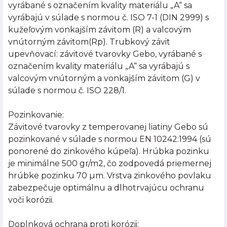
vyrábané s označením kvality materiálu „A“ sa
vyrábajú v súlade s normou č. ISO 7-1 (DIN 2999) s
kužeľovým vonkajším závitom (R) a valcovým
vnútorným závitom(Rp). Trubkový závit
upevňovací: závitové tvarovky Gebo, vyrábané s
označením kvality materiálu „A“ sa vyrábajú s
valcovým vnútorným a vonkajším závitom (G) v
súlade s normou č. ISO 228/1.
Pozinkovanie:
Závitové tvarovky z temperovanej liatiny Gebo sú
pozinkované v súlade s normou EN 10242:1994 (sú
ponorené do zinkového kúpeľa). Hrúbka pozinku
je minimálne 500 gr/m2, čo zodpovedá priemernej
hrúbke pozinku 70 µm. Vrstva zinkového povlaku
zabezpečuje optimálnu a dlhotrvajúcu ochranu
voči korózii.
Doplnková ochrana proti korózii: