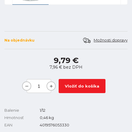
Možnosti dopravy
Na objednávku
9,79 €
7,96 €
bez DPH
Vložiť do košíka
Balenie
1/12
Hmotnosť
0,46
kg
EAN
4019576053330