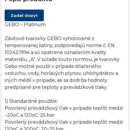
Zadať dopyt
GEBO – Platinum
Závitové tvarovky GEBO vyhotovené z
temperovanej liatiny, zodpovedajú norme č. EN
10242:1994 a sú opatrené označením kvality
materiálu „A“. V súlade touto normou, je tvarovky
Gebo možné použiť v prípade stlačeného
vzduchu, vody, horľavých plynov, uhľohydrátov a
iných médií v prípade, ak sa dodržia hodnoty
predpísané pre teploty a prevádzkové tlaky.
1) Štandardné použitie:
Povolený prevádzkový tlak v prípade teplôt medzi
–20oC a 120oC: 25 bar
Povolený prevádzkový tlak v prípade teplôt medzi
120oC a 300oC: 20–25 bar