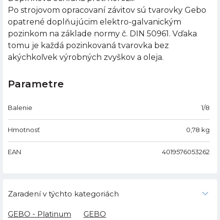
Po strojovom opracovaní závitov sú tvarovky Gebo
opatrené doplňujúcim elektro-galvanickým
pozinkom na základe normy č. DIN 50961. Vďaka
tomu je každá pozinkovaná tvarovka bez
akýchkoľvek výrobných zvyškov a oleja.
Parametre
Balenie
1/8
Hmotnosť
0,78
kg
EAN
4019576053262
Zaradení v týchto kategoriách
GEBO - Platinum
GEBO