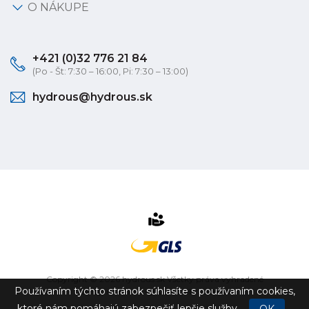
O NÁKUPE
+421 (0)32 776 21 84
(Po - Št: 7:30 – 16:00, Pi: 7:30 – 13:00)
hydrous@hydrous.sk
Copyright © 2026 hydrous.sk Všetky práva vyhradené
Používaním týchto stránok súhlasíte s používaním cookies,
eshop na mieru
vytvorilo
vibration.sk
ktoré nám pomáhajú zabezpečiť lepšie služby.