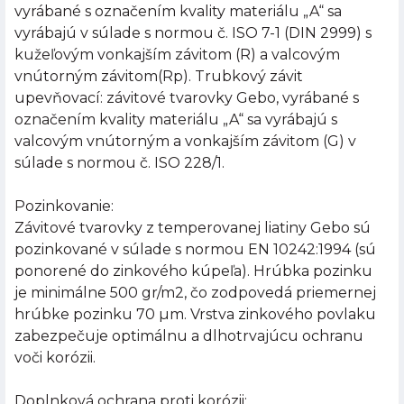
vyrábané s označením kvality materiálu „A“ sa
vyrábajú v súlade s normou č. ISO 7-1 (DIN 2999) s
kužeľovým vonkajším závitom (R) a valcovým
vnútorným závitom(Rp). Trubkový závit
upevňovací: závitové tvarovky Gebo, vyrábané s
označením kvality materiálu „A“ sa vyrábajú s
valcovým vnútorným a vonkajším závitom (G) v
súlade s normou č. ISO 228/1.
Pozinkovanie:
Závitové tvarovky z temperovanej liatiny Gebo sú
pozinkované v súlade s normou EN 10242:1994 (sú
ponorené do zinkového kúpeľa). Hrúbka pozinku
je minimálne 500 gr/m2, čo zodpovedá priemernej
hrúbke pozinku 70 µm. Vrstva zinkového povlaku
zabezpečuje optimálnu a dlhotrvajúcu ochranu
voči korózii.
Doplnková ochrana proti korózii: