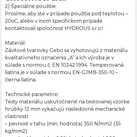
2) Špeciálne použitie:
Prosíme, aby ste v prípade použitia pod teplotou –
20oC, alebo v inom špecifickom prípade
kontaktovali spoločnosť HYDROUS s.r.o.!
Materiál:
Závitové tvarovky Gebo sa vyhotovujú z materiálu
kvalitatívneho označenia „A“ a ich výroba je v
súlade s normou č. EN 10242:1994. Temperovaná
liatina je v súlade s normou EN-GJMB-350-10 –
čierna liatina.
Technické parametre:
Testy materiálu uskutočnené na testovanej vzorke
hrúbky 12 mm vykazujú nasledovné mechanické
vlastnosti:
– pevnosť v ťahu (min. hodnota) 350 N/mm2 (35
kg/mm2)