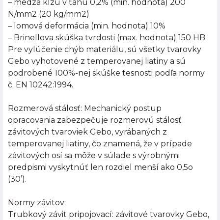
– medza klzu v ťahu 0,2% (min. hodnota) 200
N/mm2 (20 kg/mm2)
– lomová deformácia (min. hodnota) 10%
– Brinellova skúška tvrdosti (max. hodnota) 150 HB
Pre vylúčenie chýb materiálu, sú všetky tvarovky
Gebo vyhotovené z temperovanej liatiny a sú
podrobené 100%-nej skúške tesnosti podľa normy
č. EN 10242:1994.
Rozmerová stálosť: Mechanický postup
opracovania zabezpečuje rozmerovú stálosť
závitových tvaroviek Gebo, vyrábaných z
temperovanej liatiny, čo znamená, že v prípade
závitových osí sa môže v súlade s výrobnými
predpismi vyskytnúť len rozdiel menší ako 0,5o
(30’).
Normy závitov:
Trubkový závit pripojovací: závitové tvarovky Gebo,