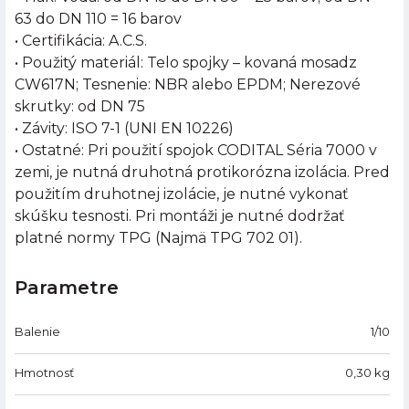
63 do DN 110 = 16 barov
• Certifikácia: A.C.S.
• Použitý materiál: Telo spojky – kovaná mosadz
CW617N; Tesnenie: NBR alebo EPDM; Nerezové
skrutky: od DN 75
• Závity: ISO 7-1 (UNI EN 10226)
• Ostatné: Pri použití spojok CODITAL Séria 7000 v
zemi, je nutná druhotná protikorózna izolácia. Pred
použitím druhotnej izolácie, je nutné vykonať
skúšku tesnosti. Pri montáži je nutné dodržať
platné normy TPG (Najmä TPG 702 01).
Parametre
Balenie
1/10
Hmotnosť
0,30
kg