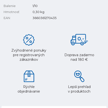
Balenie
1/10
Hmotnosť
0,30
kg
EAN
3660361270435
Zvýhodnené ponuky
pre registrovaných
Doprava zadarmo
zákazníkov
nad 180 €
Rýchle
Lepší prehľad
objednávanie
v produktoch