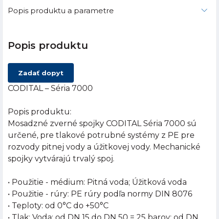
Popis produktu a parametre
Popis produktu
Zadať dopyt
CODITAL – Séria 7000
Popis produktu:
Mosadzné zverné spojky CODITAL Séria 7000 sú
určené, pre tlakové potrubné systémy z PE pre
rozvody pitnej vody a úžitkovej vody. Mechanické
spojky vytvárajú trvalý spoj.
• Použitie - médium: Pitná voda; Úžitková voda
• Použitie - rúry: PE rúry podľa normy DIN 8076
• Teploty: od 0°C do +50°C
• Tlak: Voda: od DN 15 do DN 50 = 25 barov; od DN