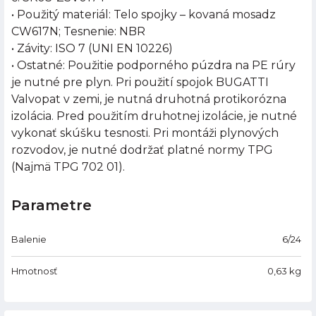
• Použitý materiál: Telo spojky – kovaná mosadz
CW617N; Tesnenie: NBR
• Závity: ISO 7 (UNI EN 10226)
• Ostatné: Použitie podporného púzdra na PE rúry
je nutné pre plyn. Pri použití spojok BUGATTI
Valvopat v zemi, je nutná druhotná protikorózna
izolácia. Pred použitím druhotnej izolácie, je nutné
vykonať skúšku tesnosti. Pri montáži plynových
rozvodov, je nutné dodržať platné normy TPG
(Najmä TPG 702 01).
Parametre
Balenie
6/24
Hmotnosť
0,63
kg