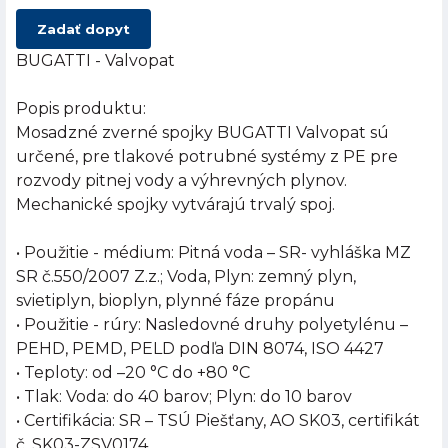
Zadať dopyt
BUGATTI - Valvopat
Popis produktu:
Mosadzné zverné spojky BUGATTI Valvopat sú
určené, pre tlakové potrubné systémy z PE pre
rozvody pitnej vody a výhrevných plynov.
Mechanické spojky vytvárajú trvalý spoj.
• Použitie - médium: Pitná voda – SR- vyhláška MZ
SR č.550/2007 Z.z.; Voda, Plyn: zemný plyn,
svietiplyn, bioplyn, plynné fáze propánu
• Použitie - rúry: Nasledovné druhy polyetylénu –
PEHD, PEMD, PELD podľa DIN 8074, ISO 4427
• Teploty: od –20 °C do +80 °C
• Tlak: Voda: do 40 barov; Plyn: do 10 barov
• Certifikácia: SR – TSÚ Piešťany, AO SK03, certifikát
č. SK03-ZSV0174