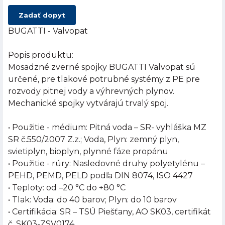
Zadať dopyt
BUGATTI - Valvopat
Popis produktu:
Mosadzné zverné spojky BUGATTI Valvopat sú
určené, pre tlakové potrubné systémy z PE pre
rozvody pitnej vody a výhrevných plynov.
Mechanické spojky vytvárajú trvalý spoj.
• Použitie - médium: Pitná voda – SR- vyhláška MZ
SR č.550/2007 Z.z.; Voda, Plyn: zemný plyn,
svietiplyn, bioplyn, plynné fáze propánu
• Použitie - rúry: Nasledovné druhy polyetylénu –
PEHD, PEMD, PELD podľa DIN 8074, ISO 4427
• Teploty: od –20 °C do +80 °C
• Tlak: Voda: do 40 barov; Plyn: do 10 barov
• Certifikácia: SR – TSÚ Piešťany, AO SK03, certifikát
č. SK03-ZSV0174