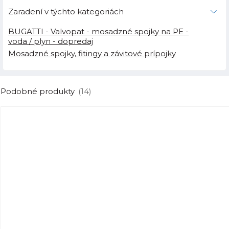
Zaradení v týchto kategoriách
BUGATTI - Valvopat - mosadzné spojky na PE -
voda / plyn - dopredaj
Mosadzné spojky, fitingy a závitové prípojky
Podobné produkty
(14)