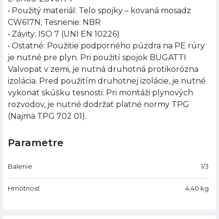
• Použitý materiál: Telo spojky – kovaná mosadz
CW617N; Tesnenie: NBR
• Závity: ISO 7 (UNI EN 10226)
• Ostatné: Použitie podporného púzdra na PE rúry
je nutné pre plyn. Pri použití spojok BUGATTI
Valvopat v zemi, je nutná druhotná protikorózna
izolácia. Pred použitím druhotnej izolácie, je nutné
vykonať skúšku tesnosti. Pri montáži plynových
rozvodov, je nutné dodržať platné normy TPG
(Najmä TPG 702 01).
Parametre
Balenie
1/3
Hmotnosť
4,40
kg